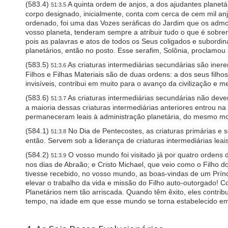
e
(583.4)
A quinta ordem de anjos, a dos ajudantes planet
51:3.5
e
corpo designado, inicialmente, conta com cerca de cem mil a
n
ordenado, foi uma das Vozes seráficas do Jardim que os admoes
r
vosso planeta, tenderam sempre a atribuir tudo o que é sobren
e
pois as palavras e atos de todos os Seus coligados e subordin
a
planetários, então no posto. Esse serafim, Solônia, proclamou 
d
e
(583.5)
As criaturas intermediárias secundárias são ine
51:3.6
r
Filhos e Filhas Materiais são de duas ordens: a dos seus filhos
;
invisíveis, contribui em muito para o avanço da civilização e
P
r
(583.6)
As criaturas intermediárias secundárias não dev
51:3.7
e
a maioria dessas criaturas intermediárias anteriores entrou n
s
permaneceram leais à administração planetária, do mesmo mo
s
C
(584.1)
No Dia de Pentecostes, as criaturas primárias e
51:3.8
o
então. Servem sob a liderança de criaturas intermediárias lea
n
(584.2)
O vosso mundo foi visitado já por quatro ordens d
t
51:3.9
r
nos dias de Abraão; e Cristo Michael, que veio como o Filho 
o
tivesse recebido, no vosso mundo, as boas-vindas de um Prínci
l
elevar o trabalho da vida e missão do Filho auto-outorgado! 
-
Planetários nem tão arriscada. Quando têm êxito, eles contri
F
tempo, na idade em que esse mundo se torna estabelecido em 
1
0
t