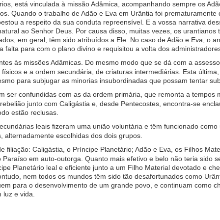
ários, está vinculada à missão Adâmica, acompanhando sempre os Adã
njos. Quando o trabalho de Adão e Eva em Urântia foi prematuramente
tou a respeito da sua conduta repreensível. E a vossa narrativa dess
atural ao Senhor Deus. Por causa disso, muitas vezes, os urantianos t
ados, em geral, têm sido atribuídos a Ele. No caso de Adão e Eva, o a
a falta para com o plano divino e requisitou a volta dos administrador
rentes às missões Adâmicas. Do mesmo modo que se dá com a assessor
 físicos e a ordem secundária, de criaturas intermediárias. Esta última
 mesmo para subjugar as minorias insubordinadas que possam tentar subv
em ser confundidas com as da ordem primária, que remonta a tempos m
a rebelião junto com Caligástia e, desde Pentecostes, encontra-se enc
do estão reclusas.
 secundárias leais fizeram uma união voluntária e têm funcionado co
is, alternadamente escolhidas dos dois grupos.
e filiação: Caligástia, o Príncipe Planetário; Adão e Eva, os Filhos M
do Paraíso em auto-outorga. Quanto mais efetivo e belo não teria sido
pe Planetário leal e eficiente junto a um Filho Material devotado e ch
Contudo, nem todos os mundos têm sido tão desafortunados como Urânti
buem para o desenvolvimento de um grande povo, e continuam como che
luz e vida.