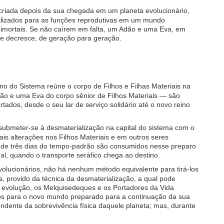
ocriada depois da sua chegada em um planeta evolucionário,
alizados para as funções reprodutivas em um mundo
s imortais. Se não caírem em falta, um Adão e uma Eva, em
que decresce, de geração para geração.
o do Sistema reúne o corpo de Filhos e Filhas Materiais na
dão e uma Eva do corpo sênior de Filhos Materiais — são
dos, desde o seu lar de serviço solidário até o novo reino
 submeter-se à desmaterialização na capital do sistema com o
is alterações nos Filhos Materiais e em outros seres
a de três dias do tempo-padrão são consumidos nesse preparo
al, quando o transporte seráfico chega ao destino.
volucionários, não há nenhum método equivalente para tirá-los
, provido da técnica da desmaterialização, a qual pode
 evolução, os Melquisedeques e os Portadores da Vida
ados para o novo mundo preparado para a continuação da sua
dente da sobrevivência física daquele planeta; mas, durante