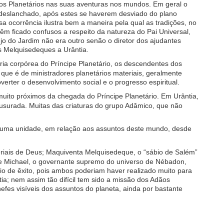
os Planetários nas suas aventuras nos mundos. Em geral o
 deslanchado, após estes se haverem desviado do plano
a ocorrência ilustra bem a maneira pela qual as tradições, no
êm ficado confusos a respeito da natureza do Pai Universal,
njo do Jardim não era outro senão o diretor dos ajudantes
es Melquisedeques a Urântia.
ia corpórea do Príncipe Planetário, os descendentes dos
, que é de ministradores planetários materiais, geralmente
erter o desenvolvimento social e o progresso espiritual.
uito próximos da chegada do Príncipe Planetário. Em Urântia,
lausurada. Muitas das criaturas do grupo Adâmico, que não
mo uma unidade, em relação aos assuntos deste mundo, desde
ateriais de Deus; Maquiventa Melquisedeque, o “sábio de Salém”
 se Michael, o governante supremo do universo de Nébadon,
eio de êxito, pois ambos poderiam haver realizado muito para
a; nem assim tão difícil tem sido a missão dos Adãos
fes visíveis dos assuntos do planeta, ainda por bastante