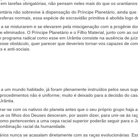
, em tarefas obrigatórias, não pensam neles mais do que os urantian
tária não sobrevive à dispensação do Príncipe Planetário, ainda que o
esferas normais, essa espécie de escravidão primitiva é abolida logo 
s a se misturarem e se elevarem pela miscigenação com a progênie d
 eliminados. O Príncipe Planetário e o Filho Material, junto com as ou
m programa radical como esse em Urântia consiste na ausência de juíz
esse obstáculo, quer parecer que deveríeis tornar-vos capazes de con
e anti-sociais.
um mundo habitado, já foram plenamente instruídos pelos seus supe
s procedimentos não é uniforme; muito é deixado para a decisão do casa
rântia.
ar-se com os nativos do planeta antes que o seu próprio grupo haja 
que os filhos dos Deuses desceram, por assim dizer, para unir-se às 
omo pertencentes a uma cepa racial superior poderão seguir para o Jard
combinação racial da humanidade.
ios nunca se acasalam diretamente com as raças evolucionárias. Ess