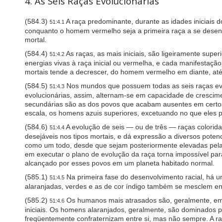
4. As Seis Raças Evolucionárias
o
o
(584.3)
A raça predominante, durante as idades iniciais
p
51:4.1
e
conquanto o homem vermelho seja a primeira raça a se desen
n
mortal.
a
(584.4)
As raças, as mais iniciais, são ligeiramente sup
51:4.2
n
energias vivas à raça inicial ou vermelha, e cada manifestação
a
mortais tende a decrescer, do homem vermelho em diante, até 
c
c
(584.5)
Nos mundos que possuem todas as seis raças evolu
51:4.3
e
evolucionárias, assim, alternam-se em capacidade de crescime
s
secundárias são as dos povos que acabam ausentes em certos 
s
escala, os homens azuis superiores, excetuando no que eles 
i
b
(584.6)
A evolução de seis — ou de três — raças colorid
51:4.4
i
desejáveis nos tipos mortais, e dá expressão a diversos pot
l
como um todo, desde que sejam posteriormente elevadas pela i
i
em executar o plano de evolução da raça torna impossível pa
t
alcançado por esses povos em um planeta habitado normal.
y
m
(585.1)
Na primeira fase do desenvolvimento racial, há 
51:4.5
e
alaranjadas, verdes e as de cor índigo também se mesclem ent
n
u
(585.2)
Os humanos mais atrasados são, geralmente, empr
51:4.6
.
iniciais. Os homens alaranjados, geralmente, são dominados
freqüentemente confraternizam entre si, mas não sempre. A r