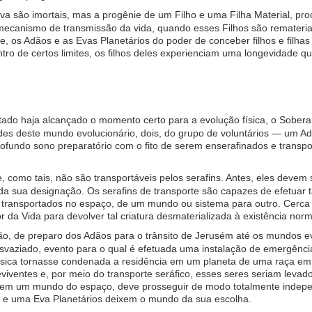
va são imortais, mas a progênie de um Filho e uma Filha Material, pr
ecanismo de transmissão da vida, quando esses Filhos são remateri
e, os Adãos e as Evas Planetários do poder de conceber filhos e filha
tro de certos limites, os filhos deles experienciam uma longevidade 
ado haja alcançado o momento certo para a evolução física, o Soberan
ades deste mundo evolucionário, dois, do grupo de voluntários — um A
undo sono preparatório com o fito de serem enserafinados e transporta
, como tais, não são transportáveis pelos serafins. Antes, eles devem
a sua designação. Os serafins de transporte são capazes de efetuar ta
im, transportados no espaço, de um mundo ou sistema para outro. Cerc
 da Vida para devolver tal criatura desmaterializada à existência norm
ão, de preparo dos Adãos para o trânsito de Jerusém até os mundos e
vaziado, evento para o qual é efetuada uma instalação de emergência
física tornasse condenada a residência em um planeta de uma raça em
reviventes e, por meio do transporte seráfico, esses seres seriam lev
 em um mundo do espaço, deve prosseguir de modo totalmente indepen
o e uma Eva Planetários deixem o mundo da sua escolha.