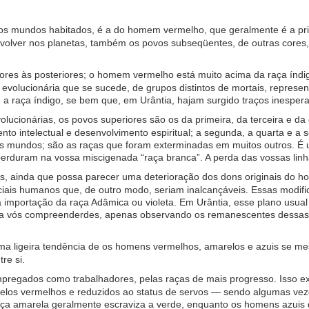
 dos mundos habitados, é a do homem vermelho, que geralmente é a pri
volver nos planetas, também os povos subseqüentes, de outras cores
eriores às posteriores; o homem vermelho está muito acima da raça ín
 evolucionária que se sucede, de grupos distintos de mortais, represe
a raça índigo, se bem que, em Urântia, hajam surgido traços inesper
cionárias, os povos superiores são os da primeira, da terceira e da 
nto intelectual e desenvolvimento espiritual; a segunda, a quarta e a
mundos; são as raças que foram exterminadas em muitos outros. É um
perduram na vossa miscigenada “raça branca”. A perda das vossas lin
as, ainda que possa parecer uma deterioração dos dons originais do 
enciais humanos que, de outro modo, seriam inalcançáveis. Essas modi
mportação da raça Adâmica ou violeta. Em Urântia, esse plano usual d
ra vós compreenderdes, apenas observando os remanescentes dessas ra
uma ligeira tendência de os homens vermelhos, amarelos e azuis se me
re si.
egados como trabalhadores, pelas raças de mais progresso. Isso exp
 pelos vermelhos e reduzidos ao status de servos — sendo algumas v
aça amarela geralmente escraviza a verde, enquanto os homens azuis 