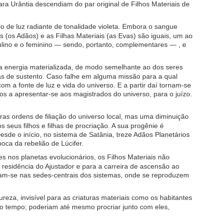
ra Urântia descendiam do par original de Filhos Materiais de
o de luz radiante de tonalidade violeta. Embora o sangue
s (os Adãos) e as Filhas Materiais (as Evas) são iguais, um ao
culino e o feminino — sendo, portanto, complementares — , e
da energia materializada, de modo semelhante ao dos seres
icas de sustento. Caso falhe em alguma missão para a qual
m a fonte de luz e vida do universo. E a partir daí tornam-se
os a apresentar-se aos magistrados do universo, para o juízo.
ras ordens de filiação do universo local, mas uma diminuição
os seus filhos e filhas de procriação. A sua progênie é
Desde o início, no sistema de Satânia, treze Adãos Planetários
oca da rebelião de Lúcifer.
os planetas evolucionários, os Filhos Materiais não
esidência do Ajustador e para a carreira de ascensão ao
tram-se nas sedes-centrais dos sistemas, onde se reproduzem
ureza, invisível para as criaturas materiais como os habitantes
do tempo; poderiam até mesmo procriar junto com eles,