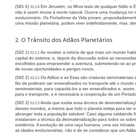
w
(581.5)
Em Jerusém, os filhos leais de qualquer Adão e E
51:1.8
e
não é assim imune à morte natural. Ocorre uma mudança no m
b
evolucionário. Os Portadores da Vida privam, propositadament
s
uma missão planetária, podem viver indefinidamente; mas, den
i
t
e
2. O Trânsito dos Adãos Planetários
t
o
p
(582.1)
Ao receber a notícia de que mais um mundo habit
51:2.1
e
capital do sistema; e, depois da discussão sobre as necessid
o
escolhidos para empreender a aventura, submetendo-se ao prof
p
de novas oportunidades e perigos novos.
l
e
(582.2)
Os Adãos e as Evas são criaturas semimateriais e
51:2.2
w
fito de poderem ser enserafinados no transporte até o mundo d
i
semimateriais, para capacitá-los a ser enserafinados e, ass
t
para o transporte, e é necessária a cooperação de um Portador
h
v
(582.3)
Ainda que exista essa técnica de desmaterializaç
51:2.3
i
desses mundos, a menos que todo o planeta esteja para ser es
s
abranger toda a população salvável. Caso alguma catástrofe 
u
instalariam a técnica da desmaterialização para todos os sob
a
existência. A evolução de uma raça humana, uma vez iniciada
l
as idades evolucionárias, não é de se considerar que um Adã
d