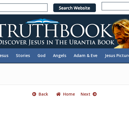
e
n
r
e
a
d
e
Jesus
Stories
God
Angels
Adam & Eve
Jesus Pictur
r
s
Back
Home
Next