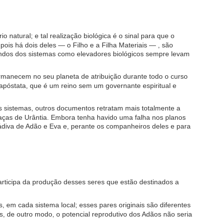
atural; e tal realização biológica é o sinal para que o
is há dois deles — o Filho e a Filha Materiais — , são
undos dos sistemas como elevadores biológicos sempre levam
ermanecem no seu planeta de atribuição durante todo o curso
apóstata, que é um reino sem um governante espiritual e
 sistemas, outros documentos retratam mais totalmente a
raças de Urântia. Embora tenha havido uma falha nos planos
dádiva de Adão e Eva e, perante os companheiros deles e para
articipa da produção desses seres que estão destinados a
, em cada sistema local; esses pares originais são diferentes
, de outro modo, o potencial reprodutivo dos Adãos não seria