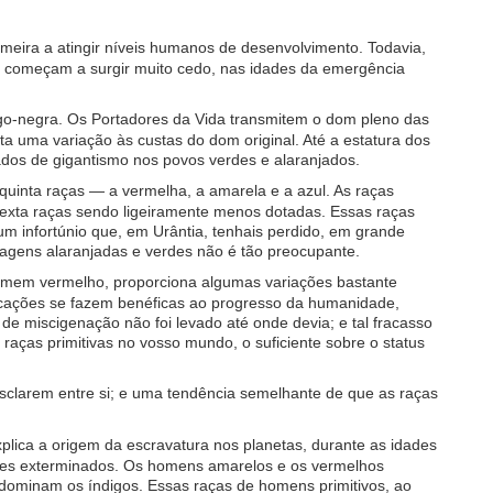
meira a atingir níveis humanos de desenvolvimento. Todavia,
, começam a surgir muito cedo, nas idades da emergência
digo-negra. Os Portadores da Vida transmitem o dom pleno das
nta uma variação às custas do dom original. Até a estatura dos
ados de gigantismo nos povos verdes e alaranjados.
quinta raças — a vermelha, a amarela e a azul. As raças
 sexta raças sendo ligeiramente menos dotadas. Essas raças
 infortúnio que, em Urântia, tenhais perdido, em grande
hagens alaranjadas e verdes não é tão preocupante.
homem vermelho, proporciona algumas variações bastante
ficações se fazem benéficas ao progresso da humanidade,
e miscigenação não foi levado até onde devia; e tal fracasso
ças primitivas no vosso mundo, o suficiente sobre o status
sclarem entre si; e uma tendência semelhante de que as raças
lica a origem da escravatura nos planetas, durante as idades
ezes exterminados. Os homens amarelos e os vermelhos
dominam os índigos. Essas raças de homens primitivos, ao