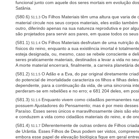
P
funcional junto com aquele dos seres mortais em evolução dos
r
Satânia.
e
s
(580.6)
Os Filhos Materiais têm uma altura que varia de 
51:1.3
s
material circule nos seus corpos materiais, eles estão também 
C
outro, diferindo apenas na sua natureza reprodutiva e por al
o
são projetados para servir aos pares, em quase todos os seu
n
t
(581.1)
Os Filhos Materiais desfrutam de uma nutrição du
51:1.4
r
físicos do reino, enquanto a sua existência imortal é totalme
o
esteja designada, ou, mesmo, caso se rebele consciente e deli
l
seres praticamente materiais, destinados a levar a vida no se
-
A morte material encerrará, finalmente, a carreira planetária de
F
1
(581.2)
O Adão e a Eva, do par original diretamente cria
51:1.5
1
do potencial de imortalidade caracteriza os filhos e filhas dele
t
dependente, para a continuação da vida, de uma sincronia intel
o
perderam-se em rebeliões e no erro; e 681 204 deles, em posiç
a
(581.3)
Enquanto vivem como cidadãos permanentes nas c
d
51:1.6
j
possuem Ajustadores do Pensamento; mas é por meio desses me
u
Paraíso. Esses seres únicos e maravilhosamente úteis são elo
s
e conduzem a vida como cidadãos materiais do reino, e de o
t
(581.4)
Diferentemente de outras ordens de Filhos criadas 
51:1.7
t
de Urântia. Esses Filhos de Deus podem ser vistos, compreend
h
embora esse papel de elevação biológica fique em geral entre
e