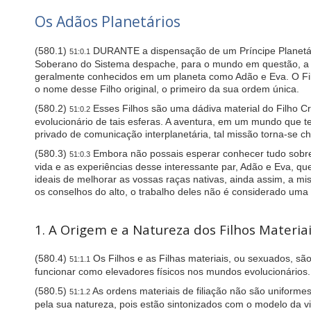
u
d
Os Adãos Planetários
e
s
(580.1)
DURANTE a dispensação de um Príncipe Planetário,
a
51:0.1
n
Soberano do Sistema despache, para o mundo em questão, a seg
a
geralmente conhecidos em um planeta como Adão e Eva. O Filh
c
o nome desse Filho original, o primeiro da sua ordem única.
c
(580.2)
Esses Filhos são uma dádiva material do Filho Cr
e
51:0.2
evolucionário de tais esferas. A aventura, em um mundo que t
s
s
privado de comunicação interplanetária, tal missão torna-se ch
i
(580.3)
Embora não possais esperar conhecer tudo sobre 
51:0.3
b
vida e as experiências desse interessante par, Adão e Eva, q
i
ideais de melhorar as vossas raças nativas, ainda assim, a m
l
os conselhos do alto, o trabalho deles não é considerado uma 
i
t
y
1. A Origem e a Natureza dos Filhos Materia
s
y
s
(580.4)
Os Filhos e as Filhas materiais, ou sexuados, sã
51:1.1
t
funcionar como elevadores físicos nos mundos evolucionários.
e
m
(580.5)
As ordens materiais de filiação não são uniformes
51:1.2
.
pela sua natureza, pois estão sintonizados com o modelo da v