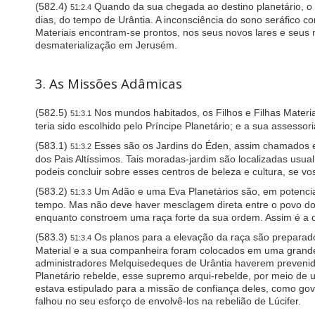
i
(582.4)
Quando da sua chegada ao destino planetário, o Fi
51:2.4
s
dias, do tempo de Urântia. A inconsciência do sono seráfico c
a
Materiais encontram-se prontos, nos seus novos lares e seus
b
desmaterialização em Jerusém.
i
l
i
3. As Missões Adâmicas
t
i
e
(582.5)
Nos mundos habitados, os Filhos e Filhas Materiai
51:3.1
s
teria sido escolhido pelo Príncipe Planetário; e a sua assesso
w
(583.1)
Esses são os Jardins do Éden, assim chamados e
h
51:3.2
o
dos Pais Altíssimos. Tais moradas-jardim são localizadas usu
a
podeis concluir sobre esses centros de beleza e cultura, se 
r
(583.2)
Um Adão e uma Eva Planetários são, em potencial, 
51:3.3
e
tempo. Mas não deve haver mesclagem direta entre o povo do
u
enquanto constroem uma raça forte da sua ordem. Assim é a o
s
i
(583.3)
Os planos para a elevação da raça são preparados
51:3.4
n
Material e a sua companheira foram colocados em uma grande 
g
administradores Melquisedeques de Urântia haverem prevenido
a
Planetário rebelde, esse supremo arqui-rebelde, por meio de 
s
estava estipulado para a missão de confiança deles, como gov
c
falhou no seu esforço de envolvê-los na rebelião de Lúcifer.
r