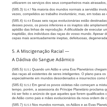
utilizarem os serviços dos seus companheiros mais atrasados
(585.3)
Na maioria dos mundos normais a servidão involun
51:4.7
vezes, compelidos ao trabalho involuntário; mas, em todas as 
(585.4)
Essas seis raças evolucionárias estão destinada
51:4.8
desses povos, os povos inferiores e os inaptos são amplamente
aptidão das linhas de reprodução. A dificuldade de executar u
inaptidão, dos indivíduos das raças do vosso mundo. Apesar d
cepas mais acentuadamente ineptas, defeituosas, degeneradas 
5. A Miscigenação Racial —
A Dádiva do Sangue Adâmico
(585.5)
Quando um Adão e uma Eva Planetários chegam a 
51:5.1
das raças ali existentes de seres inteligentes. O plano para o
especialmente em mundos desordenados e insurrectos como U
(585.6)
Em geral os povos violetas não começam a mistur
51:5.2
tempo, porém, a assessoria do Príncipe Planetário proclama 
irá ser feito o anúncio de que aqueles que forem qualificados c
de Adão como pais e mães evolucionários da nova ordem de 
(585.7)
Nos mundos normais, os Adãos e as Evas Planetár
51:5.3