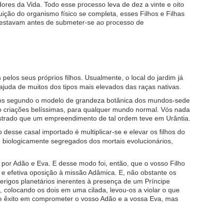
ores da Vida. Todo esse processo leva de dez a vinte e oito
ição do organismo físico se completa, esses Filhos e Filhas
o estavam antes de submeter-se ao processo de
elos seus próprios filhos. Usualmente, o local do jardim já
 ajuda de muitos dos tipos mais elevados das raças nativas.
tos segundo o modelo de grandeza botânica dos mundos-sede
ão criações belíssimas, para qualquer mundo normal. Vós nada
rustrado que um empreendimento de tal ordem teve em Urântia.
desse casal importado é multiplicar-se e elevar os filhos do
biologicamente segregados dos mortais evolucionários,
por Adão e Eva. E desse modo foi, então, que o vosso Filho
e efetiva oposição à missão Adâmica. E, não obstante os
rigos planetários inerentes à presença de um Príncipe
 colocando os dois em uma cilada, levou-os a violar o que
eve êxito em comprometer o vosso Adão e a vossa Eva, mas