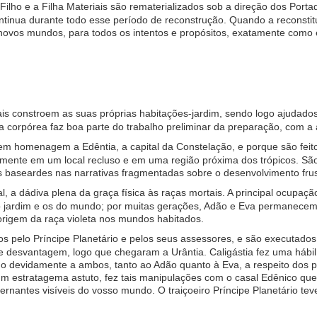
lho e a Filha Materiais são rematerializados sob a direção dos Portad
ontinua durante todo esse período de reconstrução. Quando a reconstitu
 novos mundos, para todos os intentos e propósitos, exatamente com
s constroem as suas próprias habitações-jardim, sendo logo ajudados p
ria corpórea faz boa parte do trabalho preliminar da preparação, com a
m homenagem a Edêntia, a capital da Constelação, e porque são fei
almente em um local recluso e em uma região próxima dos trópicos. S
vos baseardes nas narrativas fragmentadas sobre o desenvolvimento f
a dádiva plena da graça física às raças mortais. A principal ocupação 
 jardim e os do mundo; por muitas gerações, Adão e Eva permanecem 
rigem da raça violeta nos mundos habitados.
 pelo Príncipe Planetário e pelos seus assessores, e são executados 
desvantagem, logo que chegaram a Urântia. Caligástia fez uma hábil 
 devidamente a ambos, tanto ao Adão quanto à Eva, a respeito dos pe
um estratagema astuto, fez tais manipulações com o casal Edênico que,
ernantes visíveis do vosso mundo. O traiçoeiro Príncipe Planetário t