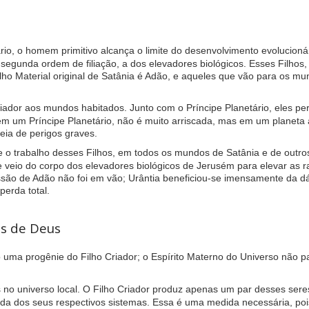
 o homem primitivo alcança o limite do desenvolvimento evolucionário n
unda ordem de filiação, a dos elevadores biológicos. Esses Filhos, po
o Material original de Satânia é Adão, e aqueles que vão para os m
iador aos mundos habitados. Junto com o Príncipe Planetário, eles p
em um Príncipe Planetário, não é muito arriscada, mas em um planeta 
eia de perigos graves.
o trabalho desses Filhos, em todos os mundos de Satânia e de outros
ue veio do corpo dos elevadores biológicos de Jerusém para elevar as 
issão de Adão não foi em vão; Urântia beneficiou-se imensamente da 
perda total.
is de Deus
o uma progênie do Filho Criador; o Espírito Materno do Universo não p
 no universo local. O Filho Criador produz apenas um par desses seres
ida dos seus respectivos sistemas. Essa é uma medida necessária, pois