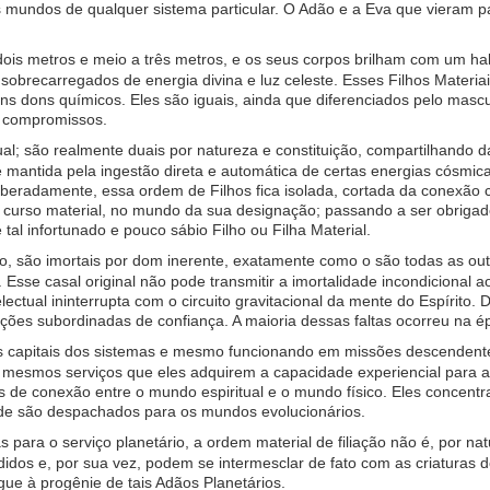
 mundos de qualquer sistema particular. O Adão e a Eva que vieram pa
dois metros e meio a três metros, e os seus corpos brilham com um hal
sobrecarregados de energia divina e luz celeste. Esses Filhos Materiai
guns dons químicos. Eles são iguais, ainda que diferenciados pelo mas
s compromissos.
al; são realmente duais por natureza e constituição, compartilhando 
nte mantida pela ingestão direta e automática de certas energias cósm
beradamente, essa ordem de Filhos fica isolada, cortada da conexão co
u curso material, no mundo da sua designação; passando a ser obrigad
 tal infortunado e pouco sábio Filho ou Filha Material.
do, são imortais por dom inerente, exatamente como o são todas as out
s. Esse casal original não pode transmitir a imortalidade incondicional a
ectual ininterrupta com o circuito gravitacional da mente do Espírito. 
ões subordinadas de confiança. A maioria dessas faltas ocorreu na ép
apitais dos sistemas e mesmo funcionando em missões descendentes n
smos serviços que eles adquirem a capacidade experiencial para a r
s de conexão entre o mundo espiritual e o mundo físico. Eles concen
nde são despachados para os mundos evolucionários.
para o serviço planetário, a ordem material de filiação não é, por nat
idos e, por sua vez, podem se intermesclar de fato com as criaturas 
gue à progênie de tais Adãos Planetários.