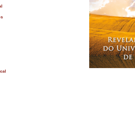
al
os
cal