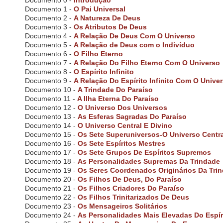
Documento 0 -
Introdução
u
Documento 1 -
O Pai Universal
d
Documento 2 -
A Natureza De Deus
e
Documento 3 -
Os Atributos De Deus
s
Documento 4 -
A Relação De Deus Com O Universo
a
Documento 5 -
A Relação de Deus com o Indivíduo
n
a
Documento 6 -
O Filho Eterno
c
Documento 7 -
A Relação Do Filho Eterno Com O Universo
c
Documento 8 -
O Espírito Infinito
e
Documento 9 -
A Relação Do Espírito Infinito Com O Unive
s
Documento 10 -
A Trindade Do Paraíso
s
Documento 11 -
A Ilha Eterna Do Paraíso
i
Documento 12 -
O Universo Dos Universos
b
Documento 13 -
As Esferas Sagradas Do Paraíso
i
Documento 14 -
O Universo Central E Divino
l
Documento 15 -
Os Sete Superuniversos-O Universo Centra
i
Documento 16 -
Os Sete Espíritos Mestres
t
Documento 17 -
Os Sete Grupos De Espíritos Supremos
y
Documento 18 -
As Personalidades Supremas Da Trindade
s
Documento 19 -
Os Seres Coordenados Originários Da Tri
y
Documento 20 -
Os Filhos De Deus, Do Paraíso
s
Documento 21 -
Os Filhos Criadores Do Paraíso
t
Documento 22 -
Os Filhos Trinitarizados De Deus
e
m
Documento 23 -
Os Mensageiros Solitários
.
Documento 24 -
As Personalidades Mais Elevadas Do Espíri