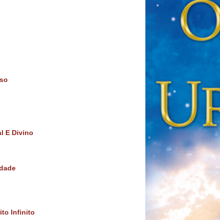
rso
l E Divino
ndade
to Infinito