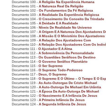
e
Documento 100 -
A Religião Na Experiência Humana
e
Documento 101 -
A Natureza Real Da Religião
n
Documento 102 -
Os Fundamentos Da Fé Religiosa
r
Documento 103 -
A Realidade Da Experiência Religiosa
e
Documento 104 -
O Crescimento Do Conceito Da Trindade
a
Documento 105 -
A Deidade E A Realidade
d
Documento 106 -
Níveis De Realidade No Universo
e
Documento 107 -
A Origem E A Natureza Dos Ajustadores 
r
;
Documento 108 -
A Missão E O Ministério Dos Ajustadore
P
Documento 109 -
A Relação Dos Ajustadores Com
r
Documento 110 -
A Relação Dos Ajustadores Com Os Indiv
e
Documento 111 -
O Ajustador E A Alma
s
Documento 112 -
A Sobrevivência Da Personalidade
s
Documento 113 -
Os Guardiães Seráficos Do Destino
C
Documento 114 -
O Governo Seráfico Planetário
o
Documento 115 -
O Ser Supremo
n
Documento 116 -
O Supremo Todo-Poderoso
t
Documento 117 -
Deus, O Supremo
r
Documento 118 -
O Supremo E O Último – O Tempo E O Es
o
Documento 119 -
As Auto-Outorgas De Cristo Michael
l
Documento 120 -
A Auto-Outorga De Michael Em Urântia
-
Documento 121 -
A Época Da Auto-Outorga De Michael
F
Documento 122 -
O Nascimento E A Infância De Jesus
1
Documento 123 -
A Primeira Infância De Jesus
0
Documento 124 -
A Segunda Infância De Jesus
t