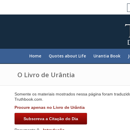
P
l
e
a
s
e
n
o
t
e
:
Home
Quotes about Life
Urantia Book
T
h
i
s
O Livro de Urântia
w
e
b
s
Somente os materiais mostrados nessa página foram traduzid
i
Truthbook.com.
t
e
Procure apenas no Livro de Urântia
i
n
Subscreva a Citação do Dia
c
l