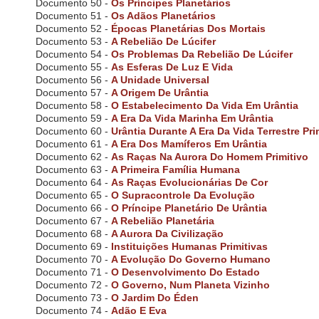
Documento 50 -
Os Príncipes Planetários
w
Documento 51 -
Os Adãos Planetários
e
Documento 52 -
Épocas Planetárias Dos Mortais
b
Documento 53 -
A Rebelião De Lúcifer
s
Documento 54 -
Os Problemas Da Rebelião De Lúcifer
i
Documento 55 -
As Esferas De Luz E Vida
t
Documento 56 -
A Unidade Universal
e
t
Documento 57 -
A Origem De Urântia
o
Documento 58 -
O Estabelecimento Da Vida Em Urântia
p
Documento 59 -
A Era Da Vida Marinha Em Urântia
e
Documento 60 -
Urântia Durante A Era Da Vida Terrestre Pri
o
Documento 61 -
A Era Dos Mamíferos Em Urântia
p
Documento 62 -
As Raças Na Aurora Do Homem Primitivo
l
Documento 63 -
A Primeira Família Humana
e
Documento 64 -
As Raças Evolucionárias De Cor
w
Documento 65 -
O Supracontrole Da Evolução
i
Documento 66 -
O Príncipe Planetário De Urântia
t
Documento 67 -
A Rebelião Planetária
h
Documento 68 -
A Aurora Da Civilização
v
Documento 69 -
Instituições Humanas Primitivas
i
Documento 70 -
A Evolução Do Governo Humano
s
Documento 71 -
O Desenvolvimento Do Estado
u
Documento 72 -
O Governo, Num Planeta Vizinho
a
Documento 73 -
O Jardim Do Éden
l
d
Documento 74 -
Adão E Eva