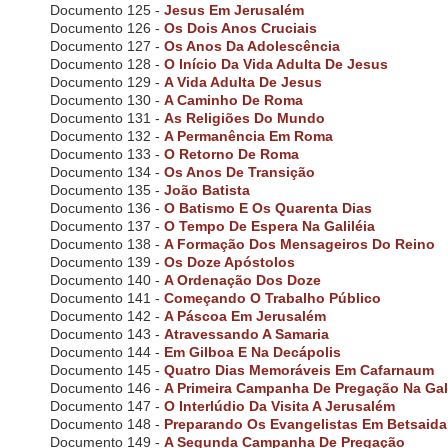
o
Documento 125 -
Jesus Em Jerusalém
o
Documento 126 -
Os Dois Anos Cruciais
p
Documento 127 -
Os Anos Da Adolescência
e
Documento 128 -
O Início Da Vida Adulta De Jesus
n
Documento 129 -
A Vida Adulta De Jesus
a
Documento 130 -
A Caminho De Roma
n
Documento 131 -
As Religiões Do Mundo
a
Documento 132 -
A Permanência Em Roma
c
Documento 133 -
O Retorno De Roma
c
Documento 134 -
Os Anos De Transição
e
Documento 135 -
João Batista
s
Documento 136 -
O Batismo E Os Quarenta Dias
s
Documento 137 -
O Tempo De Espera Na Galiléia
i
Documento 138 -
A Formação Dos Mensageiros Do Reino
b
Documento 139 -
Os Doze Apóstolos
i
Documento 140 -
A Ordenação Dos Doze
l
Documento 141 -
Começando O Trabalho Público
i
t
Documento 142 -
A Páscoa Em Jerusalém
y
Documento 143 -
Atravessando A Samaria
m
Documento 144 -
Em Gilboa E Na Decápolis
e
Documento 145 -
Quatro Dias Memoráveis Em Cafarnaum
n
Documento 146 -
A Primeira Campanha De Pregação Na Gali
u
Documento 147 -
O Interlúdio Da Visita A Jerusalém
.
Documento 148 -
Preparando Os Evangelistas Em Betsaida
Documento 149 -
A Segunda Campanha De Pregação