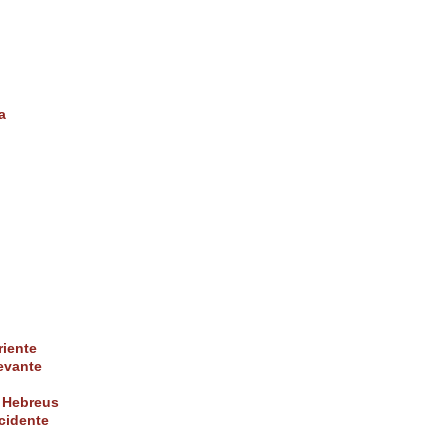
a
iente
evante
 Hebreus
cidente