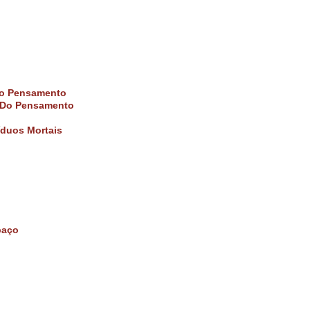
Do Pensamento
s Do Pensamento
íduos Mortais
paço