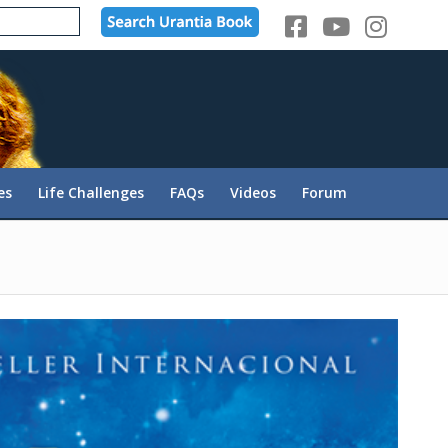
es
Life Challenges
FAQs
Videos
Forum