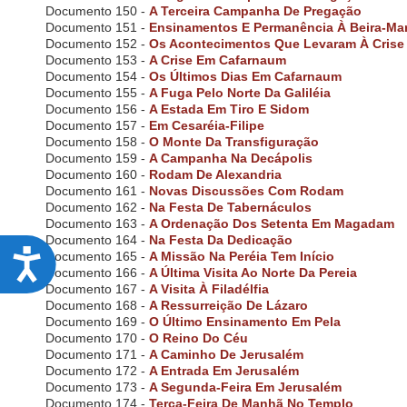
Documento 150 -
A Terceira Campanha De Pregação
Documento 151 -
Ensinamentos E Permanência À Beira-Ma
Documento 152 -
Os Acontecimentos Que Levaram À Crise
Documento 153 -
A Crise Em Cafarnaum
Documento 154 -
Os Últimos Dias Em Cafarnaum
Documento 155 -
A Fuga Pelo Norte Da Galiléia
Documento 156 -
A Estada Em Tiro E Sidom
Documento 157 -
Em Cesaréia-Filipe
Documento 158 -
O Monte Da Transfiguração
Documento 159 -
A Campanha Na Decápolis
Documento 160 -
Rodam De Alexandria
Documento 161 -
Novas Discussões Com Rodam
Documento 162 -
Na Festa De Tabernáculos
Documento 163 -
A Ordenação Dos Setenta Em Magadam
Documento 164 -
Na Festa Da Dedicação
Documento 165 -
A Missão Na Peréia Tem Início
A
Documento 166 -
A Última Visita Ao Norte Da Pereia
c
Documento 167 -
A Visita À Filadélfia
Documento 168 -
A Ressurreição De Lázaro
c
Documento 169 -
O Último Ensinamento Em Pela
e
Documento 170 -
O Reino Do Céu
Documento 171 -
A Caminho De Jerusalém
s
Documento 172 -
A Entrada Em Jerusalém
s
Documento 173 -
A Segunda-Feira Em Jerusalém
Documento 174 -
Terça-Feira De Manhã No Templo