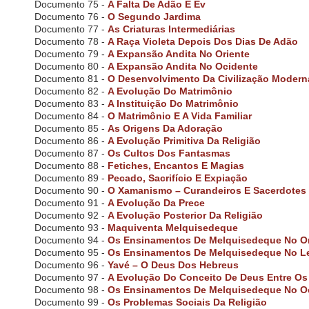
i
Documento 75 -
A Falta De Adão E Ev
s
Documento 76 -
O Segundo Jardima
a
Documento 77 -
As Criaturas Intermediárias
b
Documento 78 -
A Raça Violeta Depois Dos Dias De Adão
i
Documento 79 -
A Expansão Andita No Oriente
l
Documento 80 -
A Expansão Andita No Ocidente
i
Documento 81 -
O Desenvolvimento Da Civilização Modern
t
Documento 82 -
A Evolução Do Matrimônio
i
Documento 83 -
A Instituição Do Matrimônio
e
Documento 84 -
O Matrimônio E A Vida Familiar
s
Documento 85 -
As Origens Da Adoração
w
Documento 86 -
A Evolução Primitiva Da Religião
h
Documento 87 -
Os Cultos Dos Fantasmas
o
Documento 88 -
Fetiches, Encantos E Magias
a
Documento 89 -
Pecado, Sacrifício E Expiação
r
Documento 90 -
O Xamanismo – Curandeiros E Sacerdotes
e
u
Documento 91 -
A Evolução Da Prece
s
Documento 92 -
A Evolução Posterior Da Religião
i
Documento 93 -
Maquiventa Melquisedeque
n
Documento 94 -
Os Ensinamentos De Melquisedeque No Or
g
Documento 95 -
Os Ensinamentos De Melquisedeque No L
a
Documento 96 -
Yavé – O Deus Dos Hebreus
s
Documento 97 -
A Evolução Do Conceito De Deus Entre Os
c
Documento 98 -
Os Ensinamentos De Melquisedeque No O
r
Documento 99 -
Os Problemas Sociais Da Religião