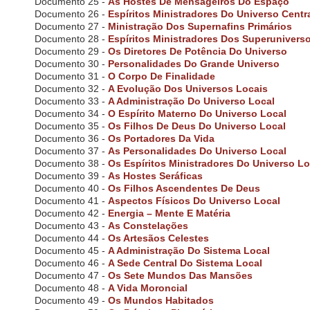
P
Documento 25 -
As Hostes De Mensageiros Do Espaço
r
Documento 26 -
Espíritos Ministradores Do Universo Centr
e
Documento 27 -
Ministração Dos Supernafins Primários
s
Documento 28 -
Espíritos Ministradores Dos Superunivers
s
Documento 29 -
Os Diretores De Potência Do Universo
C
Documento 30 -
Personalidades Do Grande Universo
o
Documento 31 -
O Corpo De Finalidade
n
Documento 32 -
A Evolução Dos Universos Locais
t
Documento 33 -
A Administração Do Universo Local
r
Documento 34 -
O Espírito Materno Do Universo Local
o
Documento 35 -
Os Filhos De Deus Do Universo Local
l
Documento 36 -
Os Portadores Da Vida
-
Documento 37 -
As Personalidades Do Universo Local
F
Documento 38 -
Os Espíritos Ministradores Do Universo Lo
1
Documento 39 -
As Hostes Seráficas
1
t
Documento 40 -
Os Filhos Ascendentes De Deus
o
Documento 41 -
Aspectos Físicos Do Universo Local
a
Documento 42 -
Energia – Mente E Matéria
d
Documento 43 -
As Constelações
j
Documento 44 -
Os Artesãos Celestes
u
Documento 45 -
A Administração Do Sistema Local
s
Documento 46 -
A Sede Central Do Sistema Local
t
Documento 47 -
Os Sete Mundos Das Mansões
t
Documento 48 -
A Vida Moroncial
h
Documento 49 -
Os Mundos Habitados
e