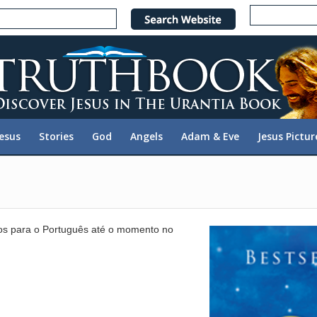
e
n
r
e
a
d
e
Jesus
Stories
God
Angels
Adam & Eve
Jesus Pictur
r
s
os para o Português até o momento no