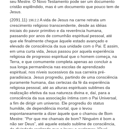
seu Mestre. O Novo Testamento pode ser um documento
cristão esplêndido, mas é um documento que pouco tem de
Jesus.
(2091.11)
A vida de Jesus na carne retrata um
196:2.2
crescimento religioso transcendente, desde as idéias
iniciais do pavor primitivo e da reverência humana,
passando por anos de comunhão espiritual pessoal, até
que ele finalmente chegue àquele estado avançado e
elevado de consciência da sua unidade com o Pai. E assim,
em uma curta vida, Jesus passou por aquela experiência
religiosa de progresso espiritual que o homem começa, na
Terra, e que comumente completa apenas ao concluir a
sua longa permanência nas escolas de aprendizado
espiritual, nos níveis sucessivos da sua carreira pré-
paradisíaca. Jesus progrediu, partindo de uma consciência
puramente humana, das certezas da fé da experiência
religiosa pessoal, até as alturas espirituais sublimes da
realização efetiva da sua natureza divina e, daí, para a
consciência da sua associação íntima com o Pai Universal,
a fim de dirigir um universo. Ele progrediu do status
humilde, de dependência mortal, que o levou
espontaneamente a dizer àquele que o chamou de Bom
Mestre: “Por que me chamais de bom? Ninguém é bom a
não ser Deus”, até aquele estado sublime de consciência,
da divindade realizada que o levou a exclamar: “Qual