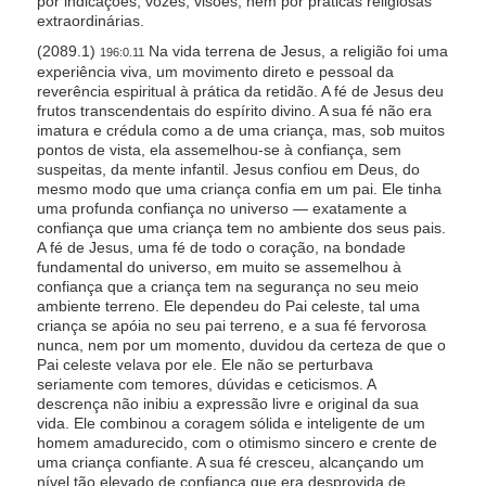
por indicações, vozes, visões, nem por práticas religiosas
extraordinárias.
(2089.1)
Na vida terrena de Jesus, a religião foi uma
196:0.11
experiência viva, um movimento direto e pessoal da
reverência espiritual à prática da retidão. A fé de Jesus deu
frutos transcendentais do espírito divino. A sua fé não era
imatura e crédula como a de uma criança, mas, sob muitos
pontos de vista, ela assemelhou-se à confiança, sem
suspeitas, da mente infantil. Jesus confiou em Deus, do
mesmo modo que uma criança confia em um pai. Ele tinha
uma profunda confiança no universo — exatamente a
confiança que uma criança tem no ambiente dos seus pais.
A fé de Jesus, uma fé de todo o coração, na bondade
fundamental do universo, em muito se assemelhou à
confiança que a criança tem na segurança no seu meio
ambiente terreno. Ele dependeu do Pai celeste, tal uma
criança se apóia no seu pai terreno, e a sua fé fervorosa
nunca, nem por um momento, duvidou da certeza de que o
Pai celeste velava por ele. Ele não se perturbava
seriamente com temores, dúvidas e ceticismos. A
descrença não inibiu a expressão livre e original da sua
vida. Ele combinou a coragem sólida e inteligente de um
homem amadurecido, com o otimismo sincero e crente de
uma criança confiante. A sua fé cresceu, alcançando um
nível tão elevado de confiança que era desprovida de