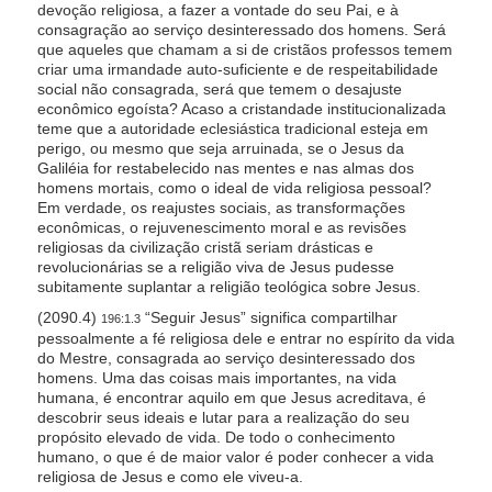
devoção religiosa, a fazer a vontade do seu Pai, e à
consagração ao serviço desinteressado dos homens. Será
que aqueles que chamam a si de cristãos professos temem
criar uma irmandade auto-suficiente e de respeitabilidade
social não consagrada, será que temem o desajuste
econômico egoísta? Acaso a cristandade institucionalizada
teme que a autoridade eclesiástica tradicional esteja em
perigo, ou mesmo que seja arruinada, se o Jesus da
Galiléia for restabelecido nas mentes e nas almas dos
homens mortais, como o ideal de vida religiosa pessoal?
Em verdade, os reajustes sociais, as transformações
econômicas, o rejuvenescimento moral e as revisões
religiosas da civilização cristã seriam drásticas e
revolucionárias se a religião viva de Jesus pudesse
subitamente suplantar a religião teológica sobre Jesus.
(2090.4)
“Seguir Jesus” significa compartilhar
196:1.3
pessoalmente a fé religiosa dele e entrar no espírito da vida
do Mestre, consagrada ao serviço desinteressado dos
homens. Uma das coisas mais importantes, na vida
humana, é encontrar aquilo em que Jesus acreditava, é
descobrir seus ideais e lutar para a realização do seu
propósito elevado de vida. De todo o conhecimento
humano, o que é de maior valor é poder conhecer a vida
religiosa de Jesus e como ele viveu-a.