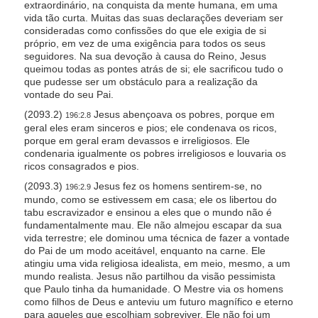
extraordinário, na conquista da mente humana, em uma
vida tão curta. Muitas das suas declarações deveriam ser
consideradas como confissões do que ele exigia de si
próprio, em vez de uma exigência para todos os seus
seguidores. Na sua devoção à causa do Reino, Jesus
queimou todas as pontes atrás de si; ele sacrificou tudo o
que pudesse ser um obstáculo para a realização da
vontade do seu Pai.
(2093.2)
Jesus abençoava os pobres, porque em
196:2.8
geral eles eram sinceros e pios; ele condenava os ricos,
porque em geral eram devassos e irreligiosos. Ele
condenaria igualmente os pobres irreligiosos e louvaria os
ricos consagrados e pios.
(2093.3)
Jesus fez os homens sentirem-se, no
196:2.9
mundo, como se estivessem em casa; ele os libertou do
tabu escravizador e ensinou a eles que o mundo não é
fundamentalmente mau. Ele não almejou escapar da sua
vida terrestre; ele dominou uma técnica de fazer a vontade
do Pai de um modo aceitável, enquanto na carne. Ele
atingiu uma vida religiosa idealista, em meio, mesmo, a um
mundo realista. Jesus não partilhou da visão pessimista
que Paulo tinha da humanidade. O Mestre via os homens
como filhos de Deus e anteviu um futuro magnífico e eterno
para aqueles que escolhiam sobreviver. Ele não foi um