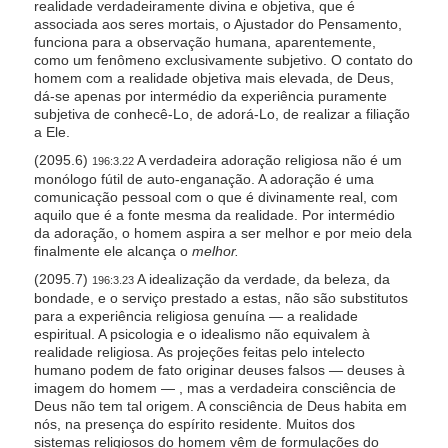
realidade verdadeiramente divina e objetiva, que é
associada aos seres mortais, o Ajustador do Pensamento,
funciona para a observação humana, aparentemente,
como um fenômeno exclusivamente subjetivo. O contato do
homem com a realidade objetiva mais elevada, de Deus,
dá-se apenas por intermédio da experiência puramente
subjetiva de conhecê-Lo, de adorá-Lo, de realizar a filiação
a Ele.
(2095.6)
A verdadeira adoração religiosa não é um
196:3.22
monólogo fútil de auto-enganação. A adoração é uma
comunicação pessoal com o que é divinamente real, com
aquilo que é a fonte mesma da realidade. Por intermédio
da adoração, o homem aspira a ser melhor e por meio dela
finalmente ele alcança o
melhor.
(2095.7)
A idealização da verdade, da beleza, da
196:3.23
bondade, e o serviço prestado a estas, não são substitutos
para a experiência religiosa genuína — a realidade
espiritual. A psicologia e o idealismo não equivalem à
realidade religiosa. As projeções feitas pelo intelecto
humano podem de fato originar deuses falsos — deuses à
imagem do homem — , mas a verdadeira consciência de
Deus não tem tal origem. A consciência de Deus habita em
nós, na presença do espírito residente. Muitos dos
sistemas religiosos do homem vêm de formulações do