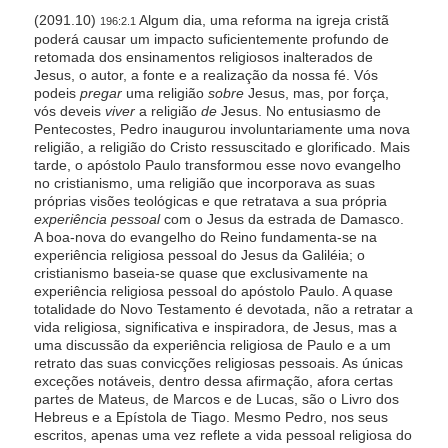
(2091.10)
Algum dia, uma reforma na igreja cristã
196:2.1
poderá causar um impacto suficientemente profundo de
retomada dos ensinamentos religiosos inalterados de
Jesus, o autor, a fonte e a realização da nossa fé. Vós
podeis
pregar
uma religião
sobre
Jesus, mas, por força,
vós deveis
viver
a religião
de
Jesus. No entusiasmo de
Pentecostes, Pedro inaugurou involuntariamente uma nova
religião, a religião do Cristo ressuscitado e glorificado. Mais
tarde, o apóstolo Paulo transformou esse novo evangelho
no cristianismo, uma religião que incorporava as suas
próprias visões teológicas e que retratava a sua própria
experiência pessoal
com o Jesus da estrada de Damasco.
A boa-nova do evangelho do Reino fundamenta-se na
experiência religiosa pessoal do Jesus da Galiléia; o
cristianismo baseia-se quase que exclusivamente na
experiência religiosa pessoal do apóstolo Paulo. A quase
totalidade do Novo Testamento é devotada, não a retratar a
vida religiosa, significativa e inspiradora, de Jesus, mas a
uma discussão da experiência religiosa de Paulo e a um
retrato das suas convicções religiosas pessoais. As únicas
exceções notáveis, dentro dessa afirmação, afora certas
partes de Mateus, de Marcos e de Lucas, são o Livro dos
Hebreus e a Epístola de Tiago. Mesmo Pedro, nos seus
escritos, apenas uma vez reflete a vida pessoal religiosa do