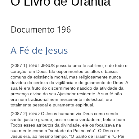
O Livro de Urântia
s
i
t
Documento 196
e
i
n
A Fé de Jesus
c
l
(2087.1)
JESUS possuía uma fé sublime, e de todo o
196:0.1
u
coração, em Deus. Ele experimentou os altos e baixos
d
comuns da existência mortal, mas religiosamente nunca
e
duvidou da certeza da vigilância e do guiamento de Deus. A
sua fé era fruto do discernimento nascido da atividade da
s
presença divina do seu Ajustador residente. A sua fé não
a
era nem tradicional nem meramente intelectual; era
totalmente pessoal e puramente espiritual.
n
a
(2087.2)
O Jesus humano via Deus como sendo
196:0.2
santo, justo e grande, assim como verdadeiro, belo e bom.
c
Todos esses atributos da divindade, ele os focalizava na
c
sua mente como a “vontade do Pai no céu”. O Deus de
Jesus era, ao mesmo tempo, “O Santo de Israel” e “O Pai
e