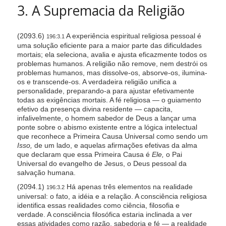
3. A Supremacia da Religião
(2093.6)
A experiência espiritual religiosa pessoal é
196:3.1
uma solução eficiente para a maior parte das dificuldades
mortais; ela seleciona, avalia e ajusta eficazmente todos os
problemas humanos. A religião não remove, nem destrói os
problemas humanos, mas dissolve-os, absorve-os, ilumina-
os e transcende-os. A verdadeira religião unifica a
personalidade, preparando-a para ajustar efetivamente
todas as exigências mortais. A fé religiosa — o guiamento
efetivo da presença divina residente — capacita,
infalivelmente, o homem sabedor de Deus a lançar uma
ponte sobre o abismo existente entre a lógica intelectual
que reconhece a Primeira Causa Universal como sendo um
Isso,
de um lado, e aquelas afirmações efetivas da alma
que declaram que essa Primeira Causa é
Ele,
o Pai
Universal do evangelho de Jesus, o Deus pessoal da
salvação humana.
(2094.1)
Há apenas três elementos na realidade
196:3.2
universal: o fato, a idéia e a relação. A consciência religiosa
identifica essas realidades como ciência, filosofia e
verdade. A consciência filosófica estaria inclinada a ver
essas atividades como razão, sabedoria e fé — a realidade