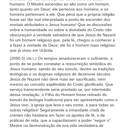
humano. O Mestre ascendeu ao alto como um homem,
tanto quanto um Deus; ele pertence aos homens; e os
homens pertencem a ele. Que pena que a própria religião
fosse ser tão mal interpretada a ponto de esconder dos
mortais atribulados o Jesus humano! Que as discussões
sobre a humanidade ou sobre a divindade do Cristo não
obscureçam a verdade salvadora de que Jesus de Nazaré
foi um homem religioso que, pela fé, chegou a conhecer e
a fazer a vontade de Deus; ele foi o homem mais religioso
que já viveu em Urântia.
(2090.3)
Os tempos amadureceram o suficiente, a
196:1.2
ponto de se poder constatar a ressurreição simbólica do
Jesus humano, saindo do seu túmulo, dentre as tradições
teológicas e os dogmas religiosos de dezenove séculos.
Jesus de Nazaré não deve mais ser sacrificado, nem
mesmo ao conceito esplêndido do Cristo glorificado. Que
serviço transcendente seria prestado se, por intermédio
dessa revelação, o Filho do Homem fosse retirado do
túmulo da teologia tradicional para ser apresentado como o
Jesus vivo, à igreja que leva o seu nome, e para todas as
outras religiões! Seguramente a irmandade cristã de
crentes não hesitaria em fazer os ajustes de fé, e de
práticas de vida, que a capacitassem a poder “seguir o”
Mestre na demonstração da sua vida verdadeira de