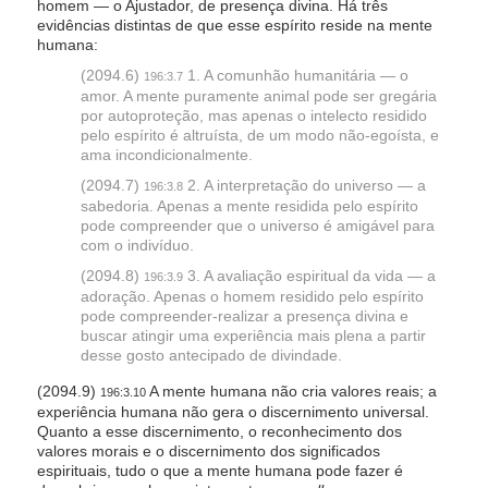
homem — o Ajustador, de presença divina. Há três
evidências distintas de que esse espírito reside na mente
humana:
(2094.6)
1. A comunhão humanitária — o
196:3.7
amor. A mente puramente animal pode ser gregária
por autoproteção, mas apenas o intelecto residido
pelo espírito é altruísta, de um modo não-egoísta, e
ama incondicionalmente.
(2094.7)
2. A interpretação do universo — a
196:3.8
sabedoria. Apenas a mente residida pelo espírito
pode compreender que o universo é amigável para
com o indivíduo.
(2094.8)
3. A avaliação espiritual da vida — a
196:3.9
adoração. Apenas o homem residido pelo espírito
pode compreender-realizar a presença divina e
buscar atingir uma experiência mais plena a partir
desse gosto antecipado de divindade.
(2094.9)
A mente humana não cria valores reais; a
196:3.10
experiência humana não gera o discernimento universal.
Quanto a esse discernimento, o reconhecimento dos
valores morais e o discernimento dos significados
espirituais, tudo o que a mente humana pode fazer é