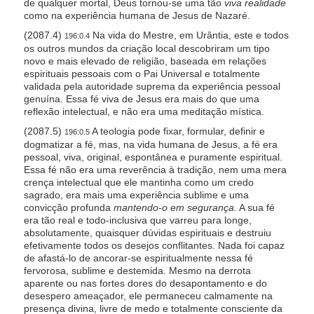
de qualquer mortal, Deus tornou-se uma tão
viva realidade
como na experiência humana de Jesus de Nazaré.
(2087.4)
Na vida do Mestre, em Urântia, este e todos
196:0.4
os outros mundos da criação local descobriram um tipo
novo e mais elevado de religião, baseada em relações
espirituais pessoais com o Pai Universal e totalmente
validada pela autoridade suprema da experiência pessoal
genuína. Essa fé viva de Jesus era mais do que uma
reflexão intelectual, e não era uma meditação mística.
(2087.5)
A teologia pode fixar, formular, definir e
196:0.5
dogmatizar a fé, mas, na vida humana de Jesus, a fé era
pessoal, viva, original, espontânea e puramente espiritual.
Essa fé não era uma reverência à tradição, nem uma mera
crença intelectual que ele mantinha como um credo
sagrado, era mais uma experiência sublime e uma
convicção profunda
mantendo-o em segurança.
A sua fé
era tão real e todo-inclusiva que varreu para longe,
absolutamente, quaisquer dúvidas espirituais e destruiu
efetivamente todos os desejos conflitantes. Nada foi capaz
de afastá-lo de ancorar-se espiritualmente nessa fé
fervorosa, sublime e destemida. Mesmo na derrota
aparente ou nas fortes dores do desapontamento e do
desespero ameaçador, ele permaneceu calmamente na
presença divina, livre de medo e totalmente consciente da