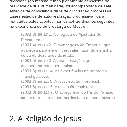
divindade (ao mesmo tempo plenamente consciente da
realidade da sua humanidade) foi acompanhada de sete
estágios de consciência da fé de divinização progressiva.
Esses estágios de auto-realização progressiva ficaram
marcados pelos acontecimentos extraordinários seguintes,
na experiência de auto-outorga do Mestre:
(2091.3)
1. A chegada do Ajustador do
196:1.7
Pensamento.
(2091.4)
2. O mensageiro de Emanuel, que
196:1.8
apareceu para ele em Jerusalém quando ele tinha
cerca de doze anos de idade.
(2091.5)
3. As manifestações que
196:1.9
acompanharam o seu batismo.
(2091.6)
4. As experiências no monte da
196:1.10
Transfiguração.
(2091.7)
5. A ressurreição moroncial.
196:1.11
(2091.8)
6. A ascensão espiritual.
196:1.12
(2091.9)
7. O abraço final do Pai do Paraíso,
196:1.13
conferindo-lhe a soberania ilimitada do seu universo.
2. A Religião de Jesus