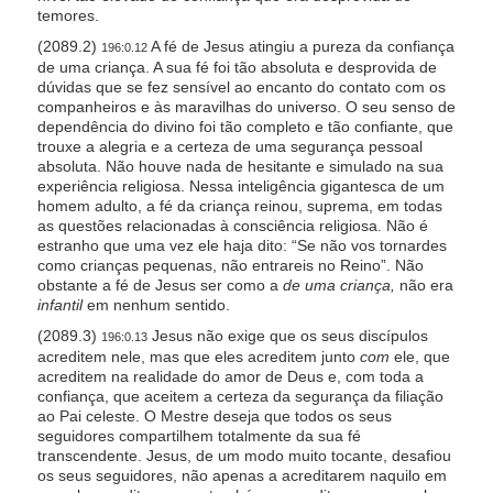
temores.
(2089.2)
A fé de Jesus atingiu a pureza da confiança
196:0.12
de uma criança. A sua fé foi tão absoluta e desprovida de
dúvidas que se fez sensível ao encanto do contato com os
companheiros e às maravilhas do universo. O seu senso de
dependência do divino foi tão completo e tão confiante, que
trouxe a alegria e a certeza de uma segurança pessoal
absoluta. Não houve nada de hesitante e simulado na sua
experiência religiosa. Nessa inteligência gigantesca de um
homem adulto, a fé da criança reinou, suprema, em todas
as questões relacionadas à consciência religiosa. Não é
estranho que uma vez ele haja dito: “Se não vos tornardes
como crianças pequenas, não entrareis no Reino”. Não
obstante a fé de Jesus ser como a
de uma criança,
não era
infantil
em nenhum sentido.
(2089.3)
Jesus não exige que os seus discípulos
196:0.13
acreditem nele, mas que eles acreditem junto
com
ele, que
acreditem na realidade do amor de Deus e, com toda a
confiança, que aceitem a certeza da segurança da filiação
ao Pai celeste. O Mestre deseja que todos os seus
seguidores compartilhem totalmente da sua fé
transcendente. Jesus, de um modo muito tocante, desafiou
os seus seguidores, não apenas a acreditarem naquilo em