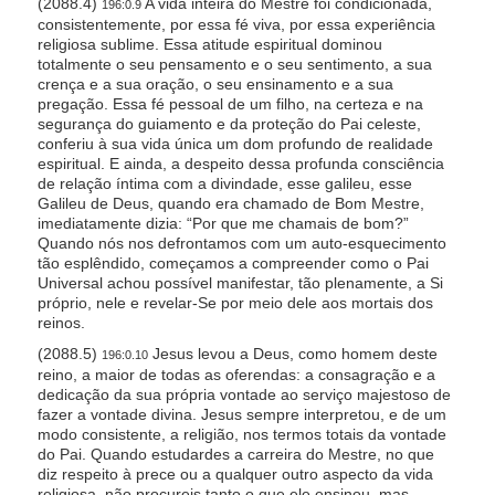
(2088.4)
A vida inteira do Mestre foi condicionada,
196:0.9
consistentemente, por essa fé viva, por essa experiência
religiosa sublime. Essa atitude espiritual dominou
totalmente o seu pensamento e o seu sentimento, a sua
crença e a sua oração, o seu ensinamento e a sua
pregação. Essa fé pessoal de um filho, na certeza e na
segurança do guiamento e da proteção do Pai celeste,
conferiu à sua vida única um dom profundo de realidade
espiritual. E ainda, a despeito dessa profunda consciência
de relação íntima com a divindade, esse galileu, esse
Galileu de Deus, quando era chamado de Bom Mestre,
imediatamente dizia: “Por que me chamais de bom?”
Quando nós nos defrontamos com um auto-esquecimento
tão esplêndido, começamos a compreender como o Pai
Universal achou possível manifestar, tão plenamente, a Si
próprio, nele e revelar-Se por meio dele aos mortais dos
reinos.
(2088.5)
Jesus levou a Deus, como homem deste
196:0.10
reino, a maior de todas as oferendas: a consagração e a
dedicação da sua própria vontade ao serviço majestoso de
fazer a vontade divina. Jesus sempre interpretou, e de um
modo consistente, a religião, nos termos totais da vontade
do Pai. Quando estudardes a carreira do Mestre, no que
diz respeito à prece ou a qualquer outro aspecto da vida
religiosa, não procureis tanto o que ele ensinou, mas