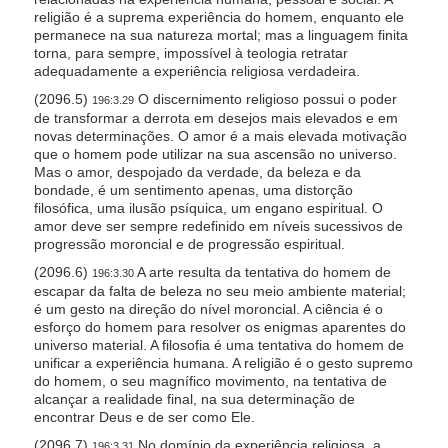
religião é a suprema experiência do homem, enquanto ele
permanece na sua natureza mortal; mas a linguagem finita
torna, para sempre, impossível à teologia retratar
adequadamente a experiência religiosa verdadeira.
(2096.5)
O discernimento religioso possui o poder
196:3.29
de transformar a derrota em desejos mais elevados e em
novas determinações. O amor é a mais elevada motivação
que o homem pode utilizar na sua ascensão no universo.
Mas o amor, despojado da verdade, da beleza e da
bondade, é um sentimento apenas, uma distorção
filosófica, uma ilusão psíquica, um engano espiritual. O
amor deve ser sempre redefinido em níveis sucessivos de
progressão moroncial e de progressão espiritual.
(2096.6)
A arte resulta da tentativa do homem de
196:3.30
escapar da falta de beleza no seu meio ambiente material;
é um gesto na direção do nível moroncial. A ciência é o
esforço do homem para resolver os enigmas aparentes do
universo material. A filosofia é uma tentativa do homem de
unificar a experiência humana. A religião é o gesto supremo
do homem, o seu magnífico movimento, na tentativa de
alcançar a realidade final, na sua determinação de
encontrar Deus e de ser como Ele.
(2096.7)
No domínio da experiência religiosa, a
196:3.31