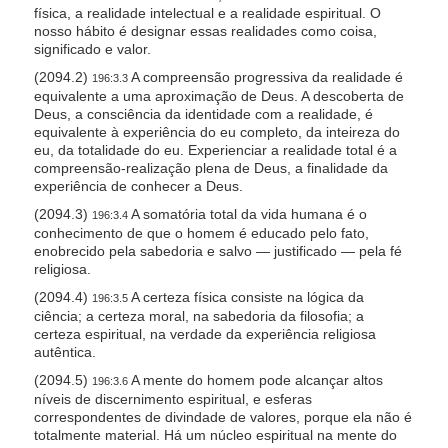
física, a realidade intelectual e a realidade espiritual. O
nosso hábito é designar essas realidades como coisa,
significado e valor.
(2094.2)
A compreensão progressiva da realidade é
196:3.3
equivalente a uma aproximação de Deus. A descoberta de
Deus, a consciência da identidade com a realidade, é
equivalente à experiência do eu completo, da inteireza do
eu, da totalidade do eu. Experienciar a realidade total é a
compreensão-realização plena de Deus, a finalidade da
experiência de conhecer a Deus.
(2094.3)
A somatória total da vida humana é o
196:3.4
conhecimento de que o homem é educado pelo fato,
enobrecido pela sabedoria e salvo — justificado — pela fé
religiosa.
(2094.4)
A certeza física consiste na lógica da
196:3.5
ciência; a certeza moral, na sabedoria da filosofia; a
certeza espiritual, na verdade da experiência religiosa
autêntica.
(2094.5)
A mente do homem pode alcançar altos
196:3.6
níveis de discernimento espiritual, e esferas
correspondentes de divindade de valores, porque ela não é
totalmente material. Há um núcleo espiritual na mente do