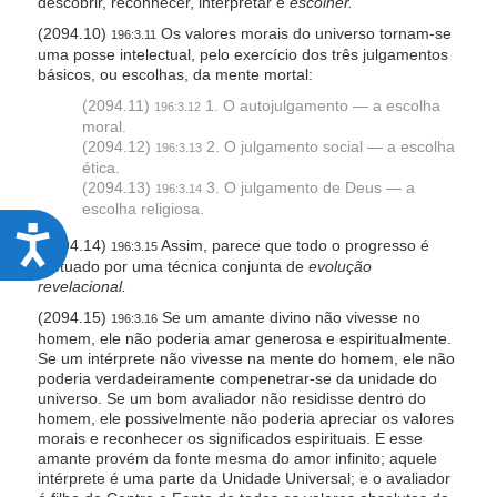
descobrir, reconhecer, interpretar e
escolher.
(2094.10)
Os valores morais do universo tornam-se
196:3.11
uma posse intelectual, pelo exercício dos três julgamentos
básicos, ou escolhas, da mente mortal:
(2094.11)
1. O autojulgamento — a escolha
196:3.12
moral.
(2094.12)
2. O julgamento social — a escolha
196:3.13
ética.
(2094.13)
3. O julgamento de Deus — a
196:3.14
escolha religiosa.
A
(2094.14)
Assim, parece que todo o progresso é
196:3.15
efetuado por uma técnica conjunta de
evolução
c
revelacional.
c
(2094.15)
Se um amante divino não vivesse no
196:3.16
e
homem, ele não poderia amar generosa e espiritualmente.
Se um intérprete não vivesse na mente do homem, ele não
s
poderia verdadeiramente compenetrar-se da unidade do
s
universo. Se um bom avaliador não residisse dentro do
homem, ele possivelmente não poderia apreciar os valores
i
morais e reconhecer os significados espirituais. E esse
b
amante provém da fonte mesma do amor infinito; aquele
intérprete é uma parte da Unidade Universal; e o avaliador
i