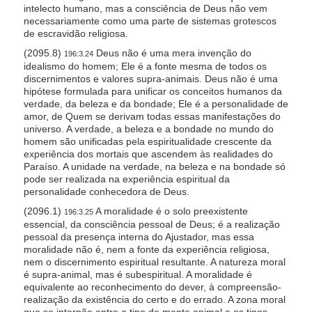
intelecto humano, mas a consciência de Deus não vem
necessariamente como uma parte de sistemas grotescos
de escravidão religiosa.
(2095.8)
Deus não é uma mera invenção do
196:3.24
idealismo do homem; Ele é a fonte mesma de todos os
discernimentos e valores supra-animais. Deus não é uma
hipótese formulada para unificar os conceitos humanos da
verdade, da beleza e da bondade; Ele é a personalidade de
amor, de Quem se derivam todas essas manifestações do
universo. A verdade, a beleza e a bondade no mundo do
homem são unificadas pela espiritualidade crescente da
experiência dos mortais que ascendem às realidades do
Paraíso. A unidade na verdade, na beleza e na bondade só
pode ser realizada na experiência espiritual da
personalidade conhecedora de Deus.
(2096.1)
A moralidade é o solo preexistente
196:3.25
essencial, da consciência pessoal de Deus; é a realização
pessoal da presença interna do Ajustador, mas essa
moralidade não é, nem a fonte da experiência religiosa,
nem o discernimento espiritual resultante. A natureza moral
é supra-animal, mas é subespiritual. A moralidade é
equivalente ao reconhecimento do dever, à compreensão-
realização da existência do certo e do errado. A zona moral
que se interpõe entre o tipo de mente animal e os tipos