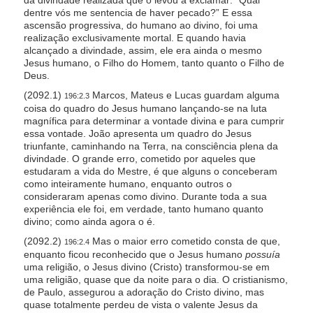
dentre vós me sentencia de haver pecado?” E essa
ascensão progressiva, do humano ao divino, foi uma
realização exclusivamente mortal. E quando havia
alcançado a divindade, assim, ele era ainda o mesmo
Jesus humano, o Filho do Homem, tanto quanto o Filho de
Deus.
(2092.1)
Marcos, Mateus e Lucas guardam alguma
196:2.3
coisa do quadro do Jesus humano lançando-se na luta
magnífica para determinar a vontade divina e para cumprir
essa vontade. João apresenta um quadro do Jesus
triunfante, caminhando na Terra, na consciência plena da
divindade. O grande erro, cometido por aqueles que
estudaram a vida do Mestre, é que alguns o conceberam
como inteiramente humano, enquanto outros o
consideraram apenas como divino. Durante toda a sua
experiência ele foi, em verdade, tanto humano quanto
divino; como ainda agora o é.
(2092.2)
Mas o maior erro cometido consta de que,
196:2.4
enquanto ficou reconhecido que o Jesus humano
possuía
uma religião, o Jesus divino (Cristo) transformou-se em
uma religião, quase que da noite para o dia. O cristianismo,
de Paulo, assegurou a adoração do Cristo divino, mas
quase totalmente perdeu de vista o valente Jesus da