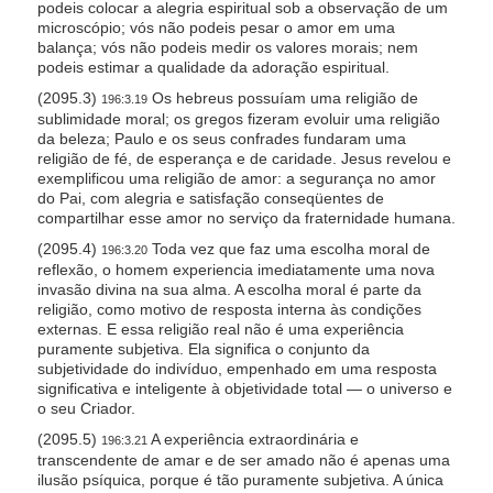
podeis colocar a alegria espiritual sob a observação de um
microscópio; vós não podeis pesar o amor em uma
balança; vós não podeis medir os valores morais; nem
podeis estimar a qualidade da adoração espiritual.
(2095.3)
Os hebreus possuíam uma religião de
196:3.19
sublimidade moral; os gregos fizeram evoluir uma religião
da beleza; Paulo e os seus confrades fundaram uma
religião de fé, de esperança e de caridade. Jesus revelou e
exemplificou uma religião de amor: a segurança no amor
do Pai, com alegria e satisfação conseqüentes de
compartilhar esse amor no serviço da fraternidade humana.
(2095.4)
Toda vez que faz uma escolha moral de
196:3.20
reflexão, o homem experiencia imediatamente uma nova
invasão divina na sua alma. A escolha moral é parte da
religião, como motivo de resposta interna às condições
externas. E essa religião real não é uma experiência
puramente subjetiva. Ela significa o conjunto da
subjetividade do indivíduo, empenhado em uma resposta
significativa e inteligente à objetividade total — o universo e
o seu Criador.
(2095.5)
A experiência extraordinária e
196:3.21
transcendente de amar e de ser amado não é apenas uma
ilusão psíquica, porque é tão puramente subjetiva. A única