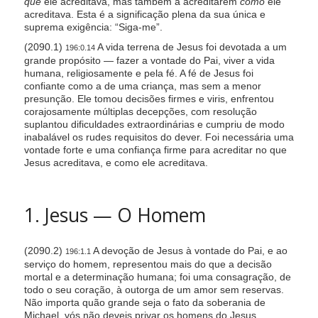
que
ele acreditava, mas também a acreditarem
como
ele
acreditava. Esta é a significação plena da sua única e
suprema exigência: “Siga-me”.
(2090.1)
A vida terrena de Jesus foi devotada a um
196:0.14
grande propósito — fazer a vontade do Pai, viver a vida
humana, religiosamente e pela fé. A fé de Jesus foi
confiante como a de uma criança, mas sem a menor
presunção. Ele tomou decisões firmes e viris, enfrentou
corajosamente múltiplas decepções, com resolução
suplantou dificuldades extraordinárias e cumpriu de modo
inabalável os rudes requisitos do dever. Foi necessária uma
vontade forte e uma confiança firme para acreditar no que
Jesus acreditava, e como ele acreditava.
1. Jesus — O Homem
(2090.2)
A devoção de Jesus à vontade do Pai, e ao
196:1.1
serviço do homem, representou mais do que a decisão
mortal e a determinação humana; foi uma consagração, de
todo o seu coração, à outorga de um amor sem reservas.
Não importa quão grande seja o fato da soberania de
Michael, vós não deveis privar os homens do Jesus