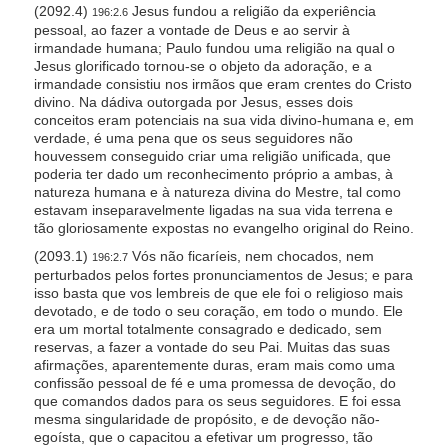
(2092.4)
Jesus fundou a religião da experiência
196:2.6
pessoal, ao fazer a vontade de Deus e ao servir à
irmandade humana; Paulo fundou uma religião na qual o
Jesus glorificado tornou-se o objeto da adoração, e a
irmandade consistiu nos irmãos que eram crentes do Cristo
divino. Na dádiva outorgada por Jesus, esses dois
conceitos eram potenciais na sua vida divino-humana e, em
verdade, é uma pena que os seus seguidores não
houvessem conseguido criar uma religião unificada, que
poderia ter dado um reconhecimento próprio a ambas, à
natureza humana e à natureza divina do Mestre, tal como
estavam inseparavelmente ligadas na sua vida terrena e
tão gloriosamente expostas no evangelho original do Reino.
(2093.1)
Vós não ficaríeis, nem chocados, nem
196:2.7
perturbados pelos fortes pronunciamentos de Jesus; e para
isso basta que vos lembreis de que ele foi o religioso mais
devotado, e de todo o seu coração, em todo o mundo. Ele
era um mortal totalmente consagrado e dedicado, sem
reservas, a fazer a vontade do seu Pai. Muitas das suas
afirmações, aparentemente duras, eram mais como uma
confissão pessoal de fé e uma promessa de devoção, do
que comandos dados para os seus seguidores. E foi essa
mesma singularidade de propósito, e de devoção não-
egoísta, que o capacitou a efetivar um progresso, tão