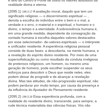
é filho do Centro e Fonte de todos os valores absolutos da
l
realidade divina e eterna.
i
(2095.1)
A avaliação moral, daquilo que tem um
196:3.17
significado religioso — o discernimento espiritual — ,
t
denota a escolha do indivíduo entre o bem e o mal, a
y
verdade e o erro, o material e o espiritual, o humano e o
divino, o tempo e a eternidade. A sobrevivência humana é,
em uma grande medida, dependente da consagração da
vontade humana à escolha daqueles valores destacados
por esse selecionador- de-valores-espirituais — o intérprete
e unificador residente. A experiência religiosa pessoal
consiste de duas fases: a descoberta, na mente humana, e
a revelação do espírito divino residente. Por meio de uma
supersofisticação ou como resultado da conduta irreligiosa
de pretensos religiosos, um homem, ou mesmo uma
geração de homens, pode escolher suspender os seus
esforços para descobrir o Deus que reside neles; eles
podem deixar de progredir e de alcançar a revelação
divina. Mas tais atitudes, de não-progressão espiritual, não
podem perdurar por muito tempo, por causa da presença e
da influência do Ajustador do Pensamento residente.
(2095.2)
Essa experiência profunda, com a
196:3.18
realidade do residente divino, transcende, para sempre, a
rude técnica materialista das ciências físicas. Vós não