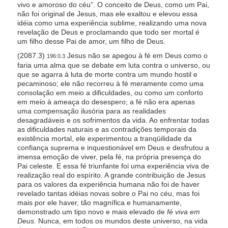
vivo e amoroso do céu”. O conceito de Deus, como um Pai,
s
não foi original de Jesus, mas ele exaltou e elevou essa
s
idéia como uma experiência sublime, realizando uma nova
revelação de Deus e proclamando que todo ser mortal é
i
um filho desse Pai de amor, um filho de Deus.
b
(2087.3)
Jesus não se apegou à fé em Deus como o
196:0.3
i
faria uma alma que se debate em luta contra o universo, ou
l
que se agarra à luta de morte contra um mundo hostil e
pecaminoso; ele não recorreu à fé meramente como uma
i
consolação em meio a dificuldades, ou como um conforto
t
em meio à ameaça do desespero; a fé não era apenas
y
uma compensação ilusória para as realidades
desagradáveis e os sofrimentos da vida. Ao enfrentar todas
s
as dificuldades naturais e as contradições temporais da
y
existência mortal, ele experimentou a tranqüilidade da
confiança suprema e inquestionável em Deus e desfrutou a
s
imensa emoção de viver, pela fé, na própria presença do
t
Pai celeste. E essa fé triunfante foi uma experiência viva de
e
realização real do espírito. A grande contribuição de Jesus
para os valores da experiência humana não foi de haver
m
revelado tantas idéias novas sobre o Pai no céu, mas foi
.
mais por ele haver, tão magnífica e humanamente,
demonstrado um tipo novo e mais elevado de
fé viva em
Deus.
Nunca, em todos os mundos deste universo, na vida