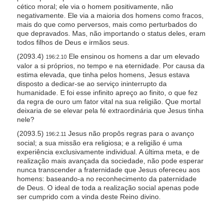
cético moral; ele via o homem positivamente, não
negativamente. Ele via a maioria dos homens como fracos,
mais do que como perversos, mais como perturbados do
que depravados. Mas, não importando o status deles, eram
todos filhos de Deus e irmãos seus.
(2093.4)
Ele ensinou os homens a dar um elevado
196:2.10
valor a si próprios, no tempo e na eternidade. Por causa da
estima elevada, que tinha pelos homens, Jesus estava
disposto a dedicar-se ao serviço ininterrupto da
humanidade. E foi esse infinito apreço ao finito, o que fez
da regra de ouro um fator vital na sua religião. Que mortal
deixaria de se elevar pela fé extraordinária que Jesus tinha
nele?
(2093.5)
Jesus não propôs regras para o avanço
196:2.11
social; a sua missão era religiosa; e a religião é uma
experiência exclusivamente individual. A última meta, e de
realização mais avançada da sociedade, não pode esperar
nunca transcender a fraternidade que Jesus ofereceu aos
homens: baseando-a no reconhecimento da paternidade
de Deus. O ideal de toda a realização social apenas pode
ser cumprido com a vinda deste Reino divino.