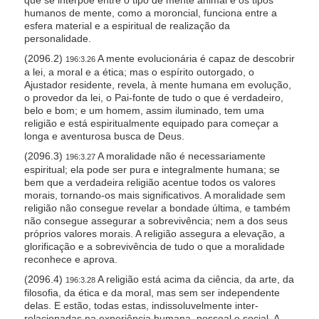
humanos de mente, como a moroncial, funciona entre a
esfera material e a espiritual de realização da
personalidade.
(2096.2)
A mente evolucionária é capaz de descobrir
196:3.26
a lei, a moral e a ética; mas o espírito outorgado, o
Ajustador residente, revela, à mente humana em evolução,
o provedor da lei, o Pai-fonte de tudo o que é verdadeiro,
belo e bom; e um homem, assim iluminado, tem uma
religião e está espiritualmente equipado para começar a
longa e aventurosa busca de Deus.
(2096.3)
A moralidade não é necessariamente
196:3.27
espiritual; ela pode ser pura e integralmente humana; se
bem que a verdadeira religião acentue todos os valores
morais, tornando-os mais significativos. A moralidade sem
religião não consegue revelar a bondade última, e também
não consegue assegurar a sobrevivência; nem a dos seus
próprios valores morais. A religião assegura a elevação, a
glorificação e a sobrevivência de tudo o que a moralidade
reconhece e aprova.
(2096.4)
A religião está acima da ciência, da arte, da
196:3.28
filosofia, da ética e da moral, mas sem ser independente
delas. E estão, todas estas, indissoluvelmente inter-
relacionadas na experiência humana, pessoal e social. A