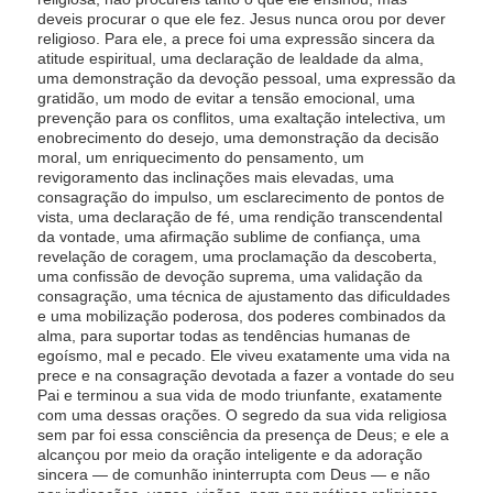
deveis procurar o que ele fez. Jesus nunca orou por dever
religioso. Para ele, a prece foi uma expressão sincera da
atitude espiritual, uma declaração de lealdade da alma,
uma demonstração da devoção pessoal, uma expressão da
gratidão, um modo de evitar a tensão emocional, uma
prevenção para os conflitos, uma exaltação intelectiva, um
enobrecimento do desejo, uma demonstração da decisão
moral, um enriquecimento do pensamento, um
revigoramento das inclinações mais elevadas, uma
consagração do impulso, um esclarecimento de pontos de
vista, uma declaração de fé, uma rendição transcendental
da vontade, uma afirmação sublime de confiança, uma
revelação de coragem, uma proclamação da descoberta,
uma confissão de devoção suprema, uma validação da
consagração, uma técnica de ajustamento das dificuldades
e uma mobilização poderosa, dos poderes combinados da
alma, para suportar todas as tendências humanas de
egoísmo, mal e pecado. Ele viveu exatamente uma vida na
prece e na consagração devotada a fazer a vontade do seu
Pai e terminou a sua vida de modo triunfante, exatamente
com uma dessas orações. O segredo da sua vida religiosa
sem par foi essa consciência da presença de Deus; e ele a
alcançou por meio da oração inteligente e da adoração
sincera — de comunhão ininterrupta com Deus — e não