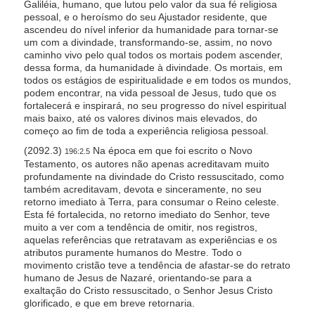
Galiléia, humano, que lutou pelo valor da sua fé religiosa
pessoal, e o heroísmo do seu Ajustador residente, que
ascendeu do nível inferior da humanidade para tornar-se
um com a divindade, transformando-se, assim, no novo
caminho vivo pelo qual todos os mortais podem ascender,
dessa forma, da humanidade à divindade. Os mortais, em
todos os estágios de espiritualidade e em todos os mundos,
podem encontrar, na vida pessoal de Jesus, tudo que os
fortalecerá e inspirará, no seu progresso do nível espiritual
mais baixo, até os valores divinos mais elevados, do
começo ao fim de toda a experiência religiosa pessoal.
(2092.3)
Na época em que foi escrito o Novo
196:2.5
Testamento, os autores não apenas acreditavam muito
profundamente na divindade do Cristo ressuscitado, como
também acreditavam, devota e sinceramente, no seu
retorno imediato à Terra, para consumar o Reino celeste.
Esta fé fortalecida, no retorno imediato do Senhor, teve
muito a ver com a tendência de omitir, nos registros,
aquelas referências que retratavam as experiências e os
atributos puramente humanos do Mestre. Todo o
movimento cristão teve a tendência de afastar-se do retrato
humano de Jesus de Nazaré, orientando-se para a
exaltação do Cristo ressuscitado, o Senhor Jesus Cristo
glorificado, e que em breve retornaria.