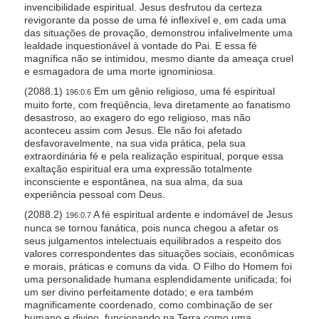
invencibilidade espiritual. Jesus desfrutou da certeza
revigorante da posse de uma fé inflexível e, em cada uma
das situações de provação, demonstrou infalivelmente uma
lealdade inquestionável à vontade do Pai. E essa fé
magnífica não se intimidou, mesmo diante da ameaça cruel
e esmagadora de uma morte ignominiosa.
(2088.1)
Em um gênio religioso, uma fé espiritual
196:0.6
muito forte, com freqüência, leva diretamente ao fanatismo
desastroso, ao exagero do ego religioso, mas não
aconteceu assim com Jesus. Ele não foi afetado
desfavoravelmente, na sua vida prática, pela sua
extraordinária fé e pela realização espiritual, porque essa
exaltação espiritual era uma expressão totalmente
inconsciente e espontânea, na sua alma, da sua
experiência pessoal com Deus.
(2088.2)
A fé espiritual ardente e indomável de Jesus
196:0.7
nunca se tornou fanática, pois nunca chegou a afetar os
seus julgamentos intelectuais equilibrados a respeito dos
valores correspondentes das situações sociais, econômicas
e morais, práticas e comuns da vida. O Filho do Homem foi
uma personalidade humana esplendidamente unificada; foi
um ser divino perfeitamente dotado; e era também
magnificamente coordenado, como combinação de ser
humano e divino, funcionando na Terra como uma