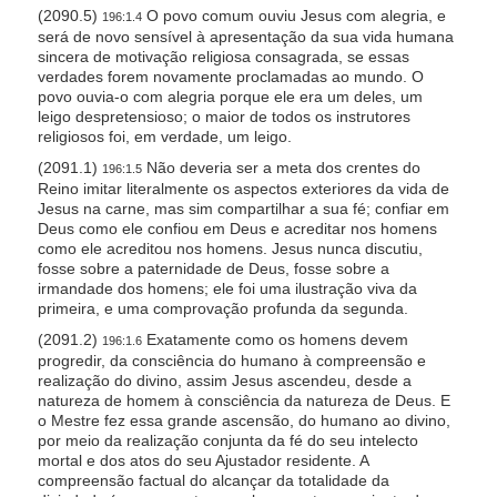
(2090.5)
O povo comum ouviu Jesus com alegria, e
196:1.4
será de novo sensível à apresentação da sua vida humana
sincera de motivação religiosa consagrada, se essas
verdades forem novamente proclamadas ao mundo. O
povo ouvia-o com alegria porque ele era um deles, um
leigo despretensioso; o maior de todos os instrutores
religiosos foi, em verdade, um leigo.
(2091.1)
Não deveria ser a meta dos crentes do
196:1.5
Reino imitar literalmente os aspectos exteriores da vida de
Jesus na carne, mas sim compartilhar a sua fé; confiar em
Deus como ele confiou em Deus e acreditar nos homens
como ele acreditou nos homens. Jesus nunca discutiu,
fosse sobre a paternidade de Deus, fosse sobre a
irmandade dos homens; ele foi uma ilustração viva da
primeira, e uma comprovação profunda da segunda.
(2091.2)
Exatamente como os homens devem
196:1.6
progredir, da consciência do humano à compreensão e
realização do divino, assim Jesus ascendeu, desde a
natureza de homem à consciência da natureza de Deus. E
o Mestre fez essa grande ascensão, do humano ao divino,
por meio da realização conjunta da fé do seu intelecto
mortal e dos atos do seu Ajustador residente. A
compreensão factual do alcançar da totalidade da