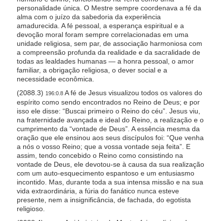
personalidade única. O Mestre sempre coordenava a fé da
alma com o juízo da sabedoria da experiência
amadurecida. A fé pessoal, a esperança espiritual e a
devoção moral foram sempre correlacionadas em uma
unidade religiosa, sem par, de associação harmoniosa com
a compreensão profunda da realidade e da sacralidade de
todas as lealdades humanas — a honra pessoal, o amor
familiar, a obrigação religiosa, o dever social e a
necessidade econômica.
(2088.3)
A fé de Jesus visualizou todos os valores do
196:0.8
espírito como sendo encontrados no Reino de Deus; e por
isso ele disse: “Buscai primeiro o Reino do céu”. Jesus viu,
na fraternidade avançada e ideal do Reino, a realização e o
cumprimento da “vontade de Deus”. A essência mesma da
oração que ele ensinou aos seus discípulos foi: “Que venha
a nós o vosso Reino; que a vossa vontade seja feita”. E
assim, tendo concebido o Reino como consistindo na
vontade de Deus, ele devotou-se à causa da sua realização
com um auto-esquecimento espantoso e um entusiasmo
incontido. Mas, durante toda a sua intensa missão e na sua
vida extraordinária, a fúria do fanático nunca esteve
presente, nem a insignificância, de fachada, do egotista
religioso.