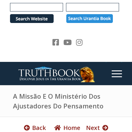
e
P
a
l
d
e
e
a
r
s
s
e
n
o
t
e
:
T
h
A Missão E O Ministério Dos
i
Ajustadores Do Pensamento
s
w
e
Back
Home
Next
b