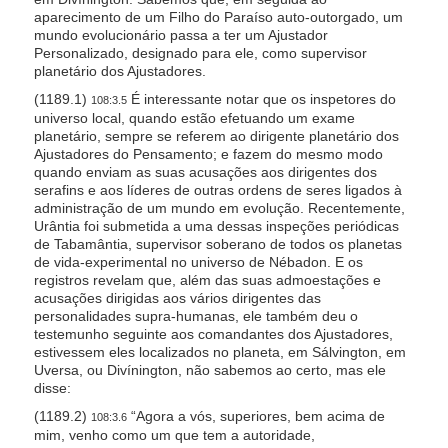
aparecimento de um Filho do Paraíso auto-outorgado, um
mundo evolucionário passa a ter um Ajustador
Personalizado, designado para ele, como supervisor
planetário dos Ajustadores.
(1189.1)
É interessante notar que os inspetores do
108:3.5
universo local, quando estão efetuando um exame
planetário, sempre se referem ao dirigente planetário dos
Ajustadores do Pensamento; e fazem do mesmo modo
quando enviam as suas acusações aos dirigentes dos
serafins e aos líderes de outras ordens de seres ligados à
administração de um mundo em evolução. Recentemente,
Urântia foi submetida a uma dessas inspeções periódicas
de Tabamântia, supervisor soberano de todos os planetas
de vida-experimental no universo de Nébadon. E os
registros revelam que, além das suas admoestações e
acusações dirigidas aos vários dirigentes das
personalidades supra-humanas, ele também deu o
testemunho seguinte aos comandantes dos Ajustadores,
estivessem eles localizados no planeta, em Sálvington, em
Uversa, ou Divínington, não sabemos ao certo, mas ele
disse:
(1189.2)
“Agora a vós, superiores, bem acima de
108:3.6
mim, venho como um que tem a autoridade,