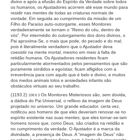
divino e após a efusão do Espírito da Verdade sobre todos
os humanos, os Ajustadores acorrem até esse mundo para
residir nas mentes de todas as criaturas normais de
vontade. Em seguida ao cumprimento da missão de um
Filho do Paraíso auto-outorgante, esses Monitores
verdadeiramente se tornam o “Reino do céu, dentro de
vós”. Por intermédio do outorgamento dos dons divinos, o
Pai aproxima-Se, o mais que pode, do pecado e do mal;
pois é literalmente verdadeiro que o Ajustador deva
coexistir na mente mortal, mesmo em meio à falta de
retidão humana. Os Ajustadores residentes ficam
particularmente atormentados pelos pensamentos que são
puramente sórdidos e egoístas; ficam afligidos com a
irreverência para com aquilo que é belo e divino; e muitos
dos medos animais tolos e ansiedades infantis são
obstáculos virtuais ao seu trabalho.
(1193.2)
Os Monitores Misteriosos são, sem dúvida,
108:6.3
a dádiva do Pai Universal, o reflexo da imagem de Deus
projetado no universo. Um grande educador, certa vez,
notificou aos homens de que eles deveriam renovar-se no
espírito existente nas suas mentes; que eles tornar-se-iam
homens novos que, como Deus, são criados na retidão e
no cumprimento da verdade. O Ajustador é a marca da
divindade, a presença de Deus. A “imagem de Deus” não
se refere à semelhança física, nem à limitação circunscrita