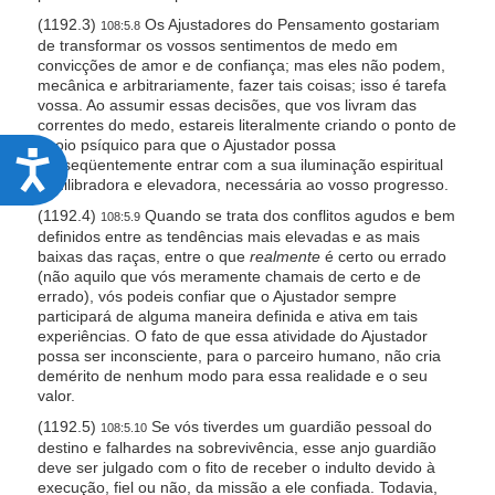
(1192.3)
Os Ajustadores do Pensamento gostariam
108:5.8
de transformar os vossos sentimentos de medo em
convicções de amor e de confiança; mas eles não podem,
mecânica e arbitrariamente, fazer tais coisas; isso é tarefa
vossa. Ao assumir essas decisões, que vos livram das
correntes do medo, estareis literalmente criando o ponto de
apoio psíquico para que o Ajustador possa
A
subseqüentemente entrar com a sua iluminação espiritual
equilibradora e elevadora, necessária ao vosso progresso.
c
(1192.4)
Quando se trata dos conflitos agudos e bem
108:5.9
c
definidos entre as tendências mais elevadas e as mais
e
baixas das raças, entre o que
realmente
é certo ou errado
(não aquilo que vós meramente chamais de certo e de
s
errado), vós podeis confiar que o Ajustador sempre
s
participará de alguma maneira definida e ativa em tais
experiências. O fato de que essa atividade do Ajustador
i
possa ser inconsciente, para o parceiro humano, não cria
demérito de nenhum modo para essa realidade e o seu
b
valor.
i
(1192.5)
Se vós tiverdes um guardião pessoal do
108:5.10
l
destino e falhardes na sobrevivência, esse anjo guardião
deve ser julgado com o fito de receber o indulto devido à
i
execução, fiel ou não, da missão a ele confiada. Todavia,