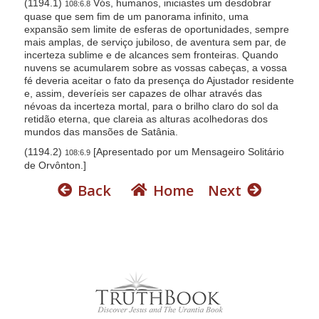
(1194.1)
Vós, humanos, iniciastes um desdobrar
108:6.8
quase que sem fim de um panorama infinito, uma
expansão sem limite de esferas de oportunidades, sempre
mais amplas, de serviço jubiloso, de aventura sem par, de
incerteza sublime e de alcances sem fronteiras. Quando
nuvens se acumularem sobre as vossas cabeças, a vossa
fé deveria aceitar o fato da presença do Ajustador residente
e, assim, deveríeis ser capazes de olhar através das
névoas da incerteza mortal, para o brilho claro do sol da
retidão eterna, que clareia as alturas acolhedoras dos
mundos das mansões de Satânia.
(1194.2)
[Apresentado por um Mensageiro Solitário
108:6.9
de Orvônton.]
Back
Home
Next