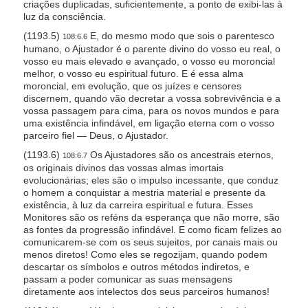
criações duplicadas, suficientemente, a ponto de exibi-las à
luz da consciência.
(1193.5)
E, do mesmo modo que sois o parentesco
108:6.6
humano, o Ajustador é o parente divino do vosso eu real, o
vosso eu mais elevado e avançado, o vosso eu moroncial
melhor, o vosso eu espiritual futuro. E é essa alma
moroncial, em evolução, que os juízes e censores
discernem, quando vão decretar a vossa sobrevivência e a
vossa passagem para cima, para os novos mundos e para
uma existência infindável, em ligação eterna com o vosso
parceiro fiel — Deus, o Ajustador.
(1193.6)
Os Ajustadores são os ancestrais eternos,
108:6.7
os originais divinos das vossas almas imortais
evolucionárias; eles são o impulso incessante, que conduz
o homem a conquistar a mestria material e presente da
existência, à luz da carreira espiritual e futura. Esses
Monitores são os reféns da esperança que não morre, são
as fontes da progressão infindável. E como ficam felizes ao
comunicarem-se com os seus sujeitos, por canais mais ou
menos diretos! Como eles se regozijam, quando podem
descartar os símbolos e outros métodos indiretos, e
passam a poder comunicar as suas mensagens
diretamente aos intelectos dos seus parceiros humanos!