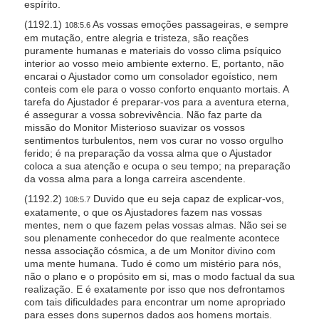
espírito.
(1192.1)
As vossas emoções passageiras, e sempre
108:5.6
em mutação, entre alegria e tristeza, são reações
puramente humanas e materiais do vosso clima psíquico
interior ao vosso meio ambiente externo. E, portanto, não
encarai o Ajustador como um consolador egoístico, nem
conteis com ele para o vosso conforto enquanto mortais. A
tarefa do Ajustador é preparar-vos para a aventura eterna,
é assegurar a vossa sobrevivência. Não faz parte da
missão do Monitor Misterioso suavizar os vossos
sentimentos turbulentos, nem vos curar no vosso orgulho
ferido; é na preparação da vossa alma que o Ajustador
coloca a sua atenção e ocupa o seu tempo; na preparação
da vossa alma para a longa carreira ascendente.
(1192.2)
Duvido que eu seja capaz de explicar-vos,
108:5.7
exatamente, o que os Ajustadores fazem nas vossas
mentes, nem o que fazem pelas vossas almas. Não sei se
sou plenamente conhecedor do que realmente acontece
nessa associação cósmica, a de um Monitor divino com
uma mente humana. Tudo é como um mistério para nós,
não o plano e o propósito em si, mas o modo factual da sua
realização. E é exatamente por isso que nos defrontamos
com tais dificuldades para encontrar um nome apropriado
para esses dons supernos dados aos homens mortais.