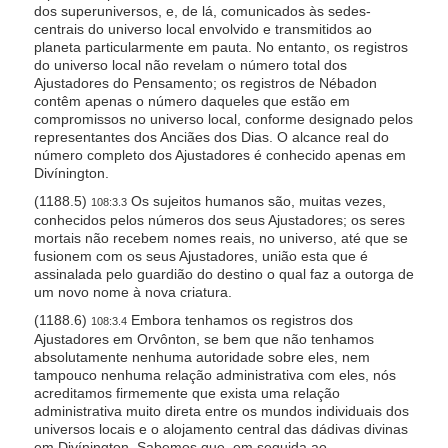
dos superuniversos, e, de lá, comunicados às sedes-
centrais do universo local envolvido e transmitidos ao
planeta particularmente em pauta. No entanto, os registros
do universo local não revelam o número total dos
Ajustadores do Pensamento; os registros de Nébadon
contêm apenas o número daqueles que estão em
compromissos no universo local, conforme designado pelos
representantes dos Anciães dos Dias. O alcance real do
número completo dos Ajustadores é conhecido apenas em
Divínington.
(1188.5)
Os sujeitos humanos são, muitas vezes,
108:3.3
conhecidos pelos números dos seus Ajustadores; os seres
mortais não recebem nomes reais, no universo, até que se
fusionem com os seus Ajustadores, união esta que é
assinalada pelo guardião do destino o qual faz a outorga de
um novo nome à nova criatura.
(1188.6)
Embora tenhamos os registros dos
108:3.4
Ajustadores em Orvônton, se bem que não tenhamos
absolutamente nenhuma autoridade sobre eles, nem
tampouco nenhuma relação administrativa com eles, nós
acreditamos firmemente que exista uma relação
administrativa muito direta entre os mundos individuais dos
universos locais e o alojamento central das dádivas divinas
em Divínington. Sabemos que, em seguida ao