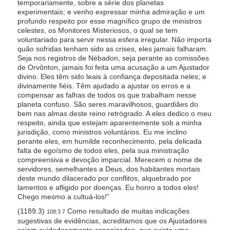
temporariamente, sobre a série dos planetas
experimentais; e venho expressar minha admiração e um
profundo respeito por esse magnífico grupo de ministros
celestes, os Monitores Misteriosos, o qual se tem
voluntariado para servir nessa esfera irregular. Não importa
quão sofridas tenham sido as crises, eles jamais falharam.
Seja nos registros de Nébadon, seja perante as comissões
de Orvônton, jamais foi feita uma acusação a um Ajustador
divino. Eles têm sido leais à confiança depositada neles; e
divinamente fiéis. Têm ajudado a ajustar os erros e a
compensar as falhas de todos os que trabalham nesse
planeta confuso. São seres maravilhosos, guardiães do
bem nas almas deste reino retrógrado. A eles dedico o meu
respeito, ainda que estejam aparentemente sob a minha
jurisdição, como ministros voluntários. Eu me inclino
perante eles, em humilde reconhecimento, pela delicada
falta de egoísmo de todos eles, pela sua ministração
compreensiva e devoção imparcial. Merecem o nome de
servidores, semelhantes a Deus, dos habitantes mortais
deste mundo dilacerado por conflitos, alquebrado por
lamentos e afligido por doenças. Eu honro a todos eles!
Chego mesmo a cultuá-los!”
(1189.3)
Como resultado de muitas indicações
108:3.7
sugestivas de evidências, acreditamos que os Ajustadores
sejam cuidadosamente organizados, que exista uma