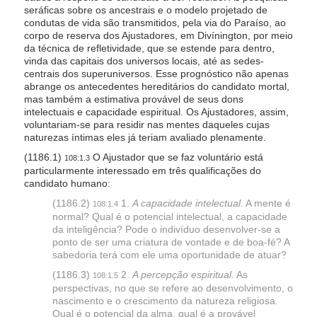
seráficas sobre os ancestrais e o modelo projetado de
condutas de vida são transmitidos, pela via do Paraíso, ao
corpo de reserva dos Ajustadores, em Divínington, por meio
da técnica de refletividade, que se estende para dentro,
vinda das capitais dos universos locais, até as sedes-
centrais dos superuniversos. Esse prognóstico não apenas
abrange os antecedentes hereditários do candidato mortal,
mas também a estimativa provável de seus dons
intelectuais e capacidade espiritual. Os Ajustadores, assim,
voluntariam-se para residir nas mentes daqueles cujas
naturezas íntimas eles já teriam avaliado plenamente.
(1186.1)
O Ajustador que se faz voluntário está
108:1.3
particularmente interessado em três qualificações do
candidato humano:
(1186.2)
1.
A capacidade intelectual.
A mente é
108:1.4
normal? Qual é o potencial intelectual, a capacidade
da inteligência? Pode o indivíduo desenvolver-se a
ponto de ser uma criatura de vontade e de boa-fé? A
sabedoria terá com ele uma oportunidade de atuar?
(1186.3)
2.
A percepção espiritual.
As
108:1.5
perspectivas, no que se refere ao desenvolvimento, o
nascimento e o crescimento da natureza religiosa.
Qual é o potencial da alma, qual é a provável