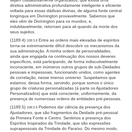
diretiva administrativa profundamente inteligente e eficiente
voltada para essas dádivas divinas, de alguma fonte central
longínqua em Divínington provavelmente. Sabemos que
eles vêm de Divínington para os mundos; e,
indubitavelmente, retornam para ali quando da morte dos
seus sujeitos.
(1189.4)
Entre as ordens mais elevadas de espíritos
108:3.8
torna-se extremamente difícil descobrir os mecanismos da
sua administração. A minha ordem de personalidades,
ainda que engajada na continuação dos nossos deveres
específicos, está participando, de forma indiscutivelmente
inconsciente, em inúmeros outros grupos de sub-Deidades
pessoais e impessoais, funcionando unidos, como agentes
de correlação, nesse imenso universo. Suspeitamos que
estamos, dessa forma, servindo, porque somos o único
grupo de criaturas personalizadas (à parte os Ajustadores
Personalizados) que está consciente, uniformemente, da
presença de numerosas ordens de entidades pré-pessoais.
(1189.5)
Podemos dar ciência da presença dos
108:3.9
Ajustadores, que são fragmentos da Deidade pré-pessoal
da Primeira Fonte e Centro. Sentimos a presença dos
Espíritos Inspirados da Trindade, que são expressões
suprapessoais da Trindade do Paraíso. Do mesmo modo,