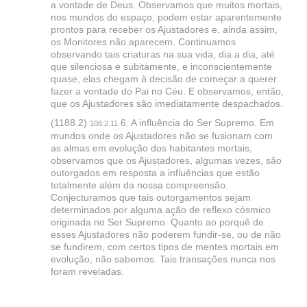
a vontade de Deus. Observamos que muitos mortais,
nos mundos do espaço, podem estar aparentemente
prontos para receber os Ajustadores e, ainda assim,
os Monitores não aparecem. Continuamos
observando tais criaturas na sua vida, dia a dia, até
que silenciosa e subitamente, e inconscientemente
quase, elas chegam à decisão de começar a querer
fazer a vontade do Pai no Céu. E observamos, então,
que os Ajustadores são imediatamente despachados.
(1188.2)
6. A influência do Ser Supremo. Em
108:2.11
mundos onde os Ajustadores não se fusionam com
as almas em evolução dos habitantes mortais,
observamos que os Ajustadores, algumas vezes, são
outorgados em resposta a influências que estão
totalmente além da nossa compreensão.
Conjecturamos que tais outorgamentos sejam
determinados por alguma ação de reflexo cósmico
originada no Ser Supremo. Quanto ao porquê de
esses Ajustadores não poderem fundir-se, ou de não
se fundirem, com certos tipos de mentes mortais em
evolução, não sabemos. Tais transações nunca nos
foram reveladas.