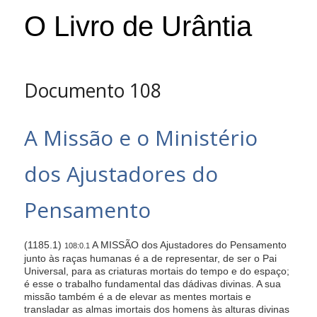
s
O Livro de Urântia
i
t
e
i
Documento 108
n
c
A Missão e o Ministério
l
u
dos Ajustadores do
d
e
Pensamento
s
a
n
(1185.1)
A MISSÃO dos Ajustadores do Pensamento
108:0.1
junto às raças humanas é a de representar, de ser o Pai
a
Universal, para as criaturas mortais do tempo e do espaço;
c
é esse o trabalho fundamental das dádivas divinas. A sua
c
missão também é a de elevar as mentes mortais e
transladar as almas imortais dos homens às alturas divinas
e