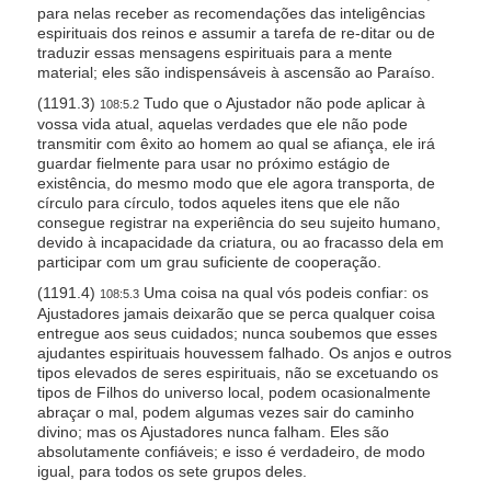
para nelas receber as recomendações das inteligências
espirituais dos reinos e assumir a tarefa de re-ditar ou de
traduzir essas mensagens espirituais para a mente
material; eles são indispensáveis à ascensão ao Paraíso.
(1191.3)
Tudo que o Ajustador não pode aplicar à
108:5.2
vossa vida atual, aquelas verdades que ele não pode
transmitir com êxito ao homem ao qual se afiança, ele irá
guardar fielmente para usar no próximo estágio de
existência, do mesmo modo que ele agora transporta, de
círculo para círculo, todos aqueles itens que ele não
consegue registrar na experiência do seu sujeito humano,
devido à incapacidade da criatura, ou ao fracasso dela em
participar com um grau suficiente de cooperação.
(1191.4)
Uma coisa na qual vós podeis confiar: os
108:5.3
Ajustadores jamais deixarão que se perca qualquer coisa
entregue aos seus cuidados; nunca soubemos que esses
ajudantes espirituais houvessem falhado. Os anjos e outros
tipos elevados de seres espirituais, não se excetuando os
tipos de Filhos do universo local, podem ocasionalmente
abraçar o mal, podem algumas vezes sair do caminho
divino; mas os Ajustadores nunca falham. Eles são
absolutamente confiáveis; e isso é verdadeiro, de modo
igual, para todos os sete grupos deles.