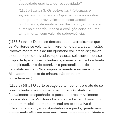
capacidade espiritual de receptividade?
(1186.4)
3.
Os potenciais intelectuais e
108:1.6
espirituais combinados.
O grau em que estes dois
dons podem, provavelmente, estar associados,
combinados, de modo a resultar na força do caráter
humano e contribuir para a evolução certa de uma
alma imortal, com valor de sobrevivência.
(1186.5)
De posse desses dados, acreditamos que
108:1.7
os Monitores se voluntariem livremente para a sua missão.
Provavelmente mais de um Ajustador voluntarie-se; talvez
as ordens personalizadas supervisoras selecionem, desse
grupo de Ajustadores voluntários, o mais adequado à tarefa
de espiritualizar e de eternizar a personalidade do
candidato mortal. (No comprometimento e no serviço dos
Ajustadores, o sexo da criatura não entra em
consideração.)
(1186.6)
O curto espaço de tempo, entre o ato de se
108:1.8
fazer voluntário e o momento em que o Ajustador é
factualmente despachado, é passado, presumivelmente,
nas escolas dos Monitores Personalizados, em Divínington,
onde um modelo da mente mortal em expectativa é
utilizado na instrução do Ajustador designado, quanto aos
planos mais eficazes para aproximar-se da personalidade e