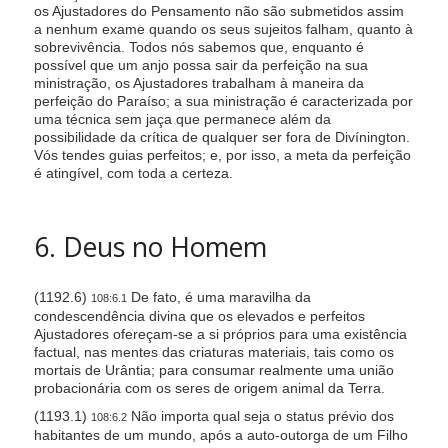
t
os Ajustadores do Pensamento não são submetidos assim
a nenhum exame quando os seus sujeitos falham, quanto à
y
sobrevivência. Todos nós sabemos que, enquanto é
possível que um anjo possa sair da perfeição na sua
ministração, os Ajustadores trabalham à maneira da
perfeição do Paraíso; a sua ministração é caracterizada por
uma técnica sem jaça que permanece além da
possibilidade da crítica de qualquer ser fora de Divínington.
Vós tendes guias perfeitos; e, por isso, a meta da perfeição
é atingível, com toda a certeza.
6. Deus no Homem
(1192.6)
De fato, é uma maravilha da
108:6.1
condescendência divina que os elevados e perfeitos
Ajustadores ofereçam-se a si próprios para uma existência
factual, nas mentes das criaturas materiais, tais como os
mortais de Urântia; para consumar realmente uma união
probacionária com os seres de origem animal da Terra.
(1193.1)
Não importa qual seja o status prévio dos
108:6.2
habitantes de um mundo, após a auto-outorga de um Filho