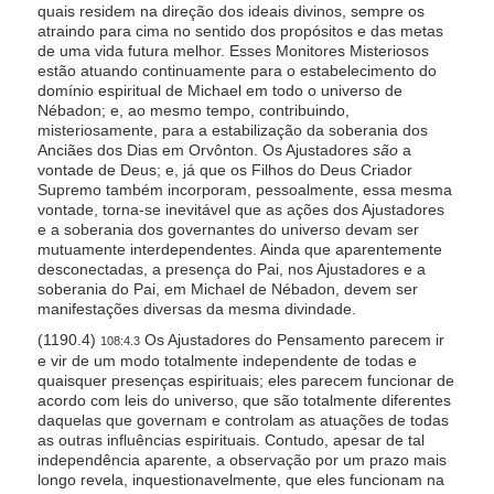
quais residem na direção dos ideais divinos, sempre os
atraindo para cima no sentido dos propósitos e das metas
de uma vida futura melhor. Esses Monitores Misteriosos
estão atuando continuamente para o estabelecimento do
domínio espiritual de Michael em todo o universo de
Nébadon; e, ao mesmo tempo, contribuindo,
misteriosamente, para a estabilização da soberania dos
Anciães dos Dias em Orvônton. Os Ajustadores
são
a
vontade de Deus; e, já que os Filhos do Deus Criador
Supremo também incorporam, pessoalmente, essa mesma
vontade, torna-se inevitável que as ações dos Ajustadores
e a soberania dos governantes do universo devam ser
mutuamente interdependentes. Ainda que aparentemente
desconectadas, a presença do Pai, nos Ajustadores e a
soberania do Pai, em Michael de Nébadon, devem ser
manifestações diversas da mesma divindade.
(1190.4)
Os Ajustadores do Pensamento parecem ir
108:4.3
e vir de um modo totalmente independente de todas e
quaisquer presenças espirituais; eles parecem funcionar de
acordo com leis do universo, que são totalmente diferentes
daquelas que governam e controlam as atuações de todas
as outras influências espirituais. Contudo, apesar de tal
independência aparente, a observação por um prazo mais
longo revela, inquestionavelmente, que eles funcionam na