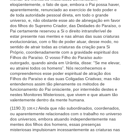
eloqüentemente, o fato de que, embora o Pai possa haver,
aparentemente, renunciado ao exercício de todo poder e
de toda autoridade pessoal direta, em todo o grande
universo, e, não obstante esse ato de abnegação em favor
dos filhos do Supremo Criador, das Deidades do Paraíso, o
Pai certamente reservou a Si o direito intransferível de
estar presente nas mentes e nas almas das suas criaturas
evolucionárias, com o fito de poder atuar, desse modo, no
sentido de atrair todas as criaturas da criação para Si
Próprio, coordenadamente com a gravidade espiritual dos
Filhos do Paraíso. O vosso Filho do Paraíso auto-
outorgado, quando ainda em Urântia, disse: “Se me elevar,
eu atrairei todos os homens”. Nós reconhecemos e
compreendemos esse poder espiritual de atração dos
Filhos do Paraíso e das suas Coligadas Criativas; mas não
entendemos assim tão plenamente os métodos de
funcionamento do Pai onisciente, por intermédio destes e
nestes Monitores Misteriosos, que vivem e que atuam tão
valentemente dentro da mente humana.
(1190.3)
Ainda que não subordinados, coordenados,
108:4.2
ou aparentemente relacionados com o trabalho no universo
dos universos, embora atuando independentemente nas
mentes dos filhos dos homens, essas presenças
misteriosas impulsionam incessantemente as criaturas nas