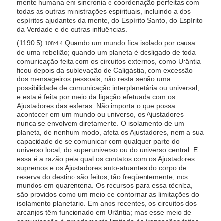
mente humana em sincronia e coordenação perfeitas com
todas as outras ministrações espirituais, incluindo a dos
espíritos ajudantes da mente, do Espírito Santo, do Espírito
da Verdade e de outras influências.
(1190.5)
Quando um mundo fica isolado por causa
108:4.4
de uma rebelião; quando um planeta é desligado de toda
comunicação feita com os circuitos externos, como Urântia
ficou depois da sublevação de Caligástia, com excessão
dos mensageiros pessoais, não resta senão uma
possibilidade de comunicação interplanetária ou universal,
e esta é feita por meio da ligação efetuada com os
Ajustadores das esferas. Não importa o que possa
acontecer em um mundo ou universo, os Ajustadores
nunca se envolvem diretamente. O isolamento de um
planeta, de nenhum modo, afeta os Ajustadores, nem a sua
capacidade de se comunicar com qualquer parte do
universo local, do superuniverso ou do universo central. E
essa é a razão pela qual os contatos com os Ajustadores
supremos e os Ajustadores auto-atuantes do corpo de
reserva do destino são feitos, tão freqüentemente, nos
mundos em quarentena. Os recursos para essa técnica,
são providos como um meio de contornar as limitações do
isolamento planetário. Em anos recentes, os circuitos dos
arcanjos têm funcionado em Urântia; mas esse meio de
comunicação é grandemente limitado às transações feitas