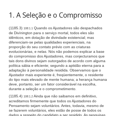
1. A Seleção e o Compromisso
(1185.3)
Quando os Ajustadores são despachados
108:1.1
de Divínington para o serviço mortal, todos eles são
idênticos, em dotação de divindade existencial; mas
diferenciam-se pelas qualidades experienciais, na
proporção do seu contato prévio com as criaturas
evolucionárias, e nelas. Nós não podemos explicar a base
do compromisso dos Ajustadores, mas conjecturamos que
tais dons divinos sejam outorgados de acordo com alguma
política sábia e eficiente; segundo a aptidão eterna para a
adaptação à personalidade residida. Observamos que o
Ajustador mais experiente é, freqüentemente, o residente
do tipo mais elevado de mente humana; a herança humana
deve, portanto, ser um fator considerável na escolha,
durante a seleção e o comprometimento.
(1185.4)
Ainda que não saibamos em definitivo,
108:1.2
acreditamos firmemente que todos os Ajustadores do
Pensamento sejam voluntários. Antes, todavia, mesmo de
se fazerem voluntários, eles estão de posse de todos os
dados a respeito do candidato a ser residido. As pesquisas