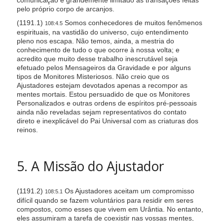
pelo próprio corpo de arcanjos.
(1191.1)
Somos conhecedores de muitos fenômenos
108:4.5
espirituais, na vastidão do universo, cujo entendimento
pleno nos escapa. Não temos, ainda, a mestria do
conhecimento de tudo o que ocorre à nossa volta; e
acredito que muito desse trabalho inescrutável seja
efetuado pelos Mensageiros da Gravidade e por alguns
tipos de Monitores Misteriosos. Não creio que os
Ajustadores estejam devotados apenas a recompor as
mentes mortais. Estou persuadido de que os Monitores
Personalizados e outras ordens de espíritos pré-pessoais
ainda não reveladas sejam representativos do contato
direto e inexplicável do Pai Universal com as criaturas dos
reinos.
5. A Missão do Ajustador
(1191.2)
Os Ajustadores aceitam um compromisso
108:5.1
difícil quando se fazem voluntários para residir em seres
compostos, como esses que vivem em Urântia. No entanto,
eles assumiram a tarefa de coexistir nas vossas mentes,