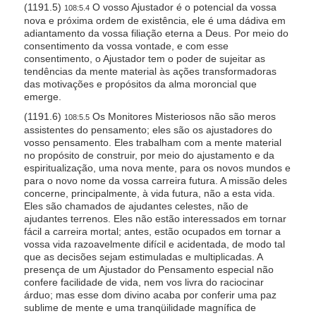
(1191.5)
O vosso Ajustador é o potencial da vossa
108:5.4
nova e próxima ordem de existência, ele é uma dádiva em
adiantamento da vossa filiação eterna a Deus. Por meio do
consentimento da vossa vontade, e com esse
consentimento, o Ajustador tem o poder de sujeitar as
tendências da mente material às ações transformadoras
das motivações e propósitos da alma moroncial que
emerge.
(1191.6)
Os Monitores Misteriosos não são meros
108:5.5
assistentes do pensamento; eles são os ajustadores do
vosso pensamento. Eles trabalham com a mente material
no propósito de construir, por meio do ajustamento e da
espiritualização, uma nova mente, para os novos mundos e
para o novo nome da vossa carreira futura. A missão deles
concerne, principalmente, à vida futura, não a esta vida.
Eles são chamados de ajudantes celestes, não de
ajudantes terrenos. Eles não estão interessados em tornar
fácil a carreira mortal; antes, estão ocupados em tornar a
vossa vida razoavelmente difícil e acidentada, de modo tal
que as decisões sejam estimuladas e multiplicadas. A
presença de um Ajustador do Pensamento especial não
confere facilidade de vida, nem vos livra do raciocinar
árduo; mas esse dom divino acaba por conferir uma paz
sublime de mente e uma tranqüilidade magnífica de