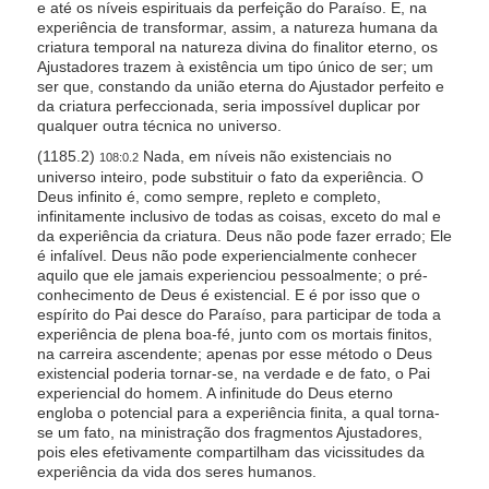
e até os níveis espirituais da perfeição do Paraíso. E, na
s
experiência de transformar, assim, a natureza humana da
s
criatura temporal na natureza divina do finalitor eterno, os
Ajustadores trazem à existência um tipo único de ser; um
i
ser que, constando da união eterna do Ajustador perfeito e
b
da criatura perfeccionada, seria impossível duplicar por
qualquer outra técnica no universo.
i
l
(1185.2)
Nada, em níveis não existenciais no
108:0.2
universo inteiro, pode substituir o fato da experiência. O
i
Deus infinito é, como sempre, repleto e completo,
t
infinitamente inclusivo de todas as coisas, exceto do mal e
da experiência da criatura. Deus não pode fazer errado; Ele
y
é infalível. Deus não pode experiencialmente conhecer
s
aquilo que ele jamais experienciou pessoalmente; o pré-
y
conhecimento de Deus é existencial. E é por isso que o
espírito do Pai desce do Paraíso, para participar de toda a
s
experiência de plena boa-fé, junto com os mortais finitos,
t
na carreira ascendente; apenas por esse método o Deus
existencial poderia tornar-se, na verdade e de fato, o Pai
e
experiencial do homem. A infinitude do Deus eterno
m
engloba o potencial para a experiência finita, a qual torna-
.
se um fato, na ministração dos fragmentos Ajustadores,
pois eles efetivamente compartilham das vicissitudes da
experiência da vida dos seres humanos.