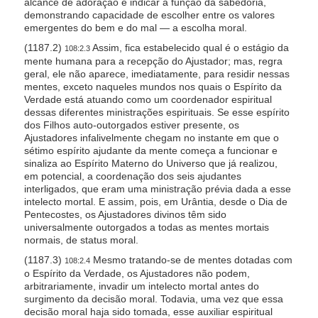
alcance de adoração e indicar a função da sabedoria,
demonstrando capacidade de escolher entre os valores
emergentes do bem e do mal — a escolha moral.
(1187.2)
Assim, fica estabelecido qual é o estágio da
108:2.3
mente humana para a recepção do Ajustador; mas, regra
geral, ele não aparece, imediatamente, para residir nessas
mentes, exceto naqueles mundos nos quais o Espírito da
Verdade está atuando como um coordenador espiritual
dessas diferentes ministrações espirituais. Se esse espírito
dos Filhos auto-outorgados estiver presente, os
Ajustadores infalivelmente chegam no instante em que o
sétimo espírito ajudante da mente começa a funcionar e
sinaliza ao Espírito Materno do Universo que já realizou,
em potencial, a coordenação dos seis ajudantes
interligados, que eram uma ministração prévia dada a esse
intelecto mortal. E assim, pois, em Urântia, desde o Dia de
Pentecostes, os Ajustadores divinos têm sido
universalmente outorgados a todas as mentes mortais
normais, de status moral.
(1187.3)
Mesmo tratando-se de mentes dotadas com
108:2.4
o Espírito da Verdade, os Ajustadores não podem,
arbitrariamente, invadir um intelecto mortal antes do
surgimento da decisão moral. Todavia, uma vez que essa
decisão moral haja sido tomada, esse auxiliar espiritual