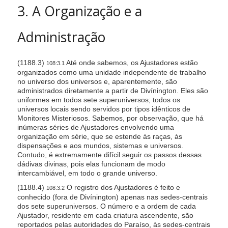
3. A Organização e a
Administração
(1188.3)
Até onde sabemos, os Ajustadores estão
108:3.1
organizados como uma unidade independente de trabalho
no universo dos universos e, aparentemente, são
administrados diretamente a partir de Divínington. Eles são
uniformes em todos sete superuniversos; todos os
universos locais sendo servidos por tipos idênticos de
Monitores Misteriosos. Sabemos, por observação, que há
inúmeras séries de Ajustadores envolvendo uma
organização em série, que se estende às raças, às
dispensações e aos mundos, sistemas e universos.
Contudo, é extremamente difícil seguir os passos dessas
dádivas divinas, pois elas funcionam de modo
intercambiável, em todo o grande universo.
(1188.4)
O registro dos Ajustadores é feito e
108:3.2
conhecido (fora de Divínington) apenas nas sedes-centrais
dos sete superuniversos. O número e a ordem de cada
Ajustador, residente em cada criatura ascendente, são
reportados pelas autoridades do Paraíso, às sedes-centrais