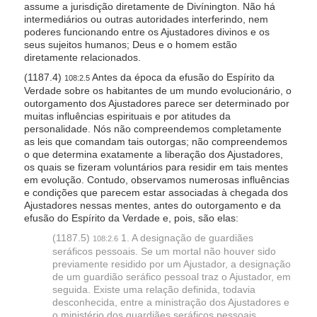
assume a jurisdição diretamente de Divínington. Não há
intermediários ou outras autoridades interferindo, nem
poderes funcionando entre os Ajustadores divinos e os
seus sujeitos humanos; Deus e o homem estão
diretamente relacionados.
(1187.4)
Antes da época da efusão do Espírito da
108:2.5
Verdade sobre os habitantes de um mundo evolucionário, o
outorgamento dos Ajustadores parece ser determinado por
muitas influências espirituais e por atitudes da
personalidade. Nós não compreendemos completamente
as leis que comandam tais outorgas; não compreendemos
o que determina exatamente a liberação dos Ajustadores,
os quais se fizeram voluntários para residir em tais mentes
em evolução. Contudo, observamos numerosas influências
e condições que parecem estar associadas à chegada dos
Ajustadores nessas mentes, antes do outorgamento e da
efusão do Espírito da Verdade e, pois, são elas:
(1187.5)
1. A designação de guardiães
108:2.6
seráficos pessoais. Se um mortal não houver sido
previamente residido por um Ajustador, a designação
de um guardião seráfico pessoal traz o Ajustador, em
seguida. Existe uma relação definida, todavia
desconhecida, entre a ministração dos Ajustadores e
o ministério dos guardiães seráficos pessoais.