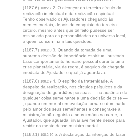
(1187.6)
2. O alcançar do terceiro círculo da
108:2.7
realização intelectual e da realização espiritual.
Tenho observado os Ajustadores chegando às
mentes mortais, depois da conquista do terceiro
círculo, mesmo antes que tal feito pudesse ser
assinalado para as personalidades do universo local,
a quem concerniriam tais questões.
(1187.7)
3. Quando da tomada de uma
108:2.8
suprema decisão de importância espiritual inusitada.
Esse comportamento humano pessoal durante uma
crise planetária, via de regra, é seguido da chegada
imediata do Ajustador o qual já aguardava.
(1187.8)
4. O espírito da fraternidade. A
108:2.9
despeito da realização, nos círculos psíquicos e da
designação de guardiães pessoais — na ausência de
qualquer coisa semelhante a uma decisão de crise —
, quando um mortal em evolução torna-se dominado
pelo amor dos seus semelhantes e consagra-se à
ministração não-egoísta a seus irmãos na carne, o
Ajustador, que aguarda, invariavelmente desce para
residir na mente desse ministro mortal.
(1188.1)
5. A declaração da intenção de fazer
108:2.10