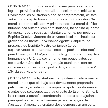
(1186.8)
Embora se voluntariem para o serviço tão
108:2.1
logo as previsões da personalidade sejam transmitidas a
Divínington, os Ajustadores não se comprometem, de fato,
antes que o sujeito humano tome a sua primeira decisão
moral, de personalidade. A primeira escolha moral do filho
humano fica automaticamente indicada, no sétimo ajudante
da mente, que a registra, instantaneamente, por meio do
Espírito Criativo Materno do universo local, no circuito da
gravidade da mente universal do Agente Conjunto, na
presença do Espírito Mestre da jurisdição do
superuniverso; e, a partir daí, este despacha a informação
para Divínington. Os Ajustadores chegam aos seus sujeitos
humanos em Urântia, comumente, um pouco antes do
sexto aniversário deles. Na geração atual, transcorrem
cinco anos, dez meses e quatro dias; isto significa o dia 2
134 da sua vida terrestre.
(1187.1)
Os Ajustadores não podem invadir a mente
108:2.2
mortal, antes que ela haja sido devidamente preparada,
pela ministração interior dos espíritos ajudantes da mente;
e antes que seja conectada ao circuito do Espírito Santo. E
isso requer a atuação coordenada de todos sete ajudantes,
para qualificar a mente humana para a recepção de um
Ajustador. A mente da criatura deve demonstrar um certo