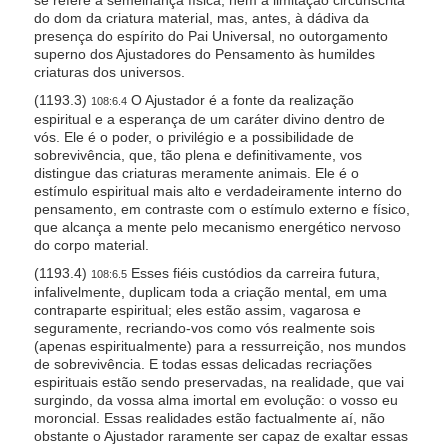
do dom da criatura material, mas, antes, à dádiva da
presença do espírito do Pai Universal, no outorgamento
superno dos Ajustadores do Pensamento às humildes
criaturas dos universos.
(1193.3)
O Ajustador é a fonte da realização
108:6.4
espiritual e a esperança de um caráter divino dentro de
vós. Ele é o poder, o privilégio e a possibilidade de
sobrevivência, que, tão plena e definitivamente, vos
distingue das criaturas meramente animais. Ele é o
estímulo espiritual mais alto e verdadeiramente interno do
pensamento, em contraste com o estímulo externo e físico,
que alcança a mente pelo mecanismo energético nervoso
do corpo material.
(1193.4)
Esses fiéis custódios da carreira futura,
108:6.5
infalivelmente, duplicam toda a criação mental, em uma
contraparte espiritual; eles estão assim, vagarosa e
seguramente, recriando-vos como vós realmente sois
(apenas espiritualmente) para a ressurreição, nos mundos
de sobrevivência. E todas essas delicadas recriações
espirituais estão sendo preservadas, na realidade, que vai
surgindo, da vossa alma imortal em evolução: o vosso eu
moroncial. Essas realidades estão factualmente aí, não
obstante o Ajustador raramente ser capaz de exaltar essas