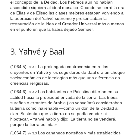
el concepto de la Deidad. Los hebreos aún no habían
ascendido siquiera al ideal mosaico. Cuando se cerró la era
de Elías y de Eliseo las clases mejores estaban volviendo a
la adoración del Yahvé supremo y presenciaban la
restauración de la idea del Creador Universal más o menos
en el punto en que la había dejado Samuel.
3. Yahvé y Baal
(1064.5)
La prolongada controversia entre los
97:3.1
creyentes en Yahvé y los seguidores de Baal era un choque
socioeconómico de ideologías más que una diferencia en
creencias religiosas.
(1064.6)
Los habitantes de Palestina diferían en su
97:3.2
actitud hacia la propiedad privada de la tierra. Las tribus
sureñas o errantes de Arabia (los yahveítas) consideraban
la tierra como inalienable —como un don de la Deidad al
clan. Sostenían que la tierra no se podía vender ni
hipotecar. «Yahvé habló y dijo: ‘La tierra no se venderá,
porque la tierra es mía'».
(1064.7)
Los cananeos norteños y más establecidos
97:3.3