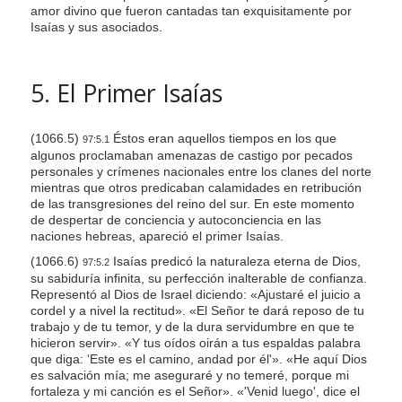
amor divino que fueron cantadas tan exquisitamente por
Isaías y sus asociados.
5. El Primer Isaías
(1066.5)
Éstos eran aquellos tiempos en los que
97:5.1
algunos proclamaban amenazas de castigo por pecados
personales y crímenes nacionales entre los clanes del norte
mientras que otros predicaban calamidades en retribución
de las transgresiones del reino del sur. En este momento
de despertar de conciencia y autoconciencia en las
naciones hebreas, apareció el primer Isaías.
(1066.6)
Isaías predicó la naturaleza eterna de Dios,
97:5.2
su sabiduría infinita, su perfección inalterable de confianza.
Representó al Dios de Israel diciendo: «Ajustaré el juicio a
cordel y a nivel la rectitud». «El Señor te dará reposo de tu
trabajo y de tu temor, y de la dura servidumbre en que te
hicieron servir». «Y tus oídos oirán a tus espaldas palabra
que diga: ‘Este es el camino, andad por él'». «He aquí Dios
es salvación mía; me aseguraré y no temeré, porque mi
fortaleza y mi canción es el Señor». «'Venid luego', dice el