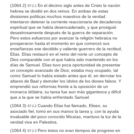
(1064.2)
En el décimo siglo antes de Cristo la nación
97:2.1
hebrea se dividió en dos reinos. En ambas de estas
divisiones políticas muchos maestros de la verdad
intentaron detener la corriente reaccionaria de decadencia
espiritual que se había desencadenado, y que prosiguió
desastrosamente después de la guerra de separación.
Pero estos esfuerzos por avanzar la religión hebraica no
prosperaron hasta el momento en que comenzó sus
enseñanzas ese decidido y valiente guerrero de la rectitud,
Elías. Elías restauró en el reino del norte un concepto de
Dios comparable con el que había sido mantenido en los
días de Samuel. Elías tuvo poca oportunidad de presentar
un concepto avanzado de Dios; estaba muy ocupado, tal
como Samuel lo había estado antes que él, en derrotar los
altares de Baal y demoler los ídolos de los dioses falsos. Y
emprendió sus reformas frente a la oposición de un
monarca idólatra; su tarea fue aun más gigantesca y difícil
que a la que se había enfrentado Samuel.
(1064.3)
Cuando Elías fue llamado, Eliseo, su
97:2.2
asociado fiel, tomó en sus manos la tarea y, con la ayuda
invaluable del poco conocido Micaías, mantuvo la luz de la
verdad viva en Palestina.
(1064.4)
Pero éstos no eran tiempos de progreso en
97:2.3