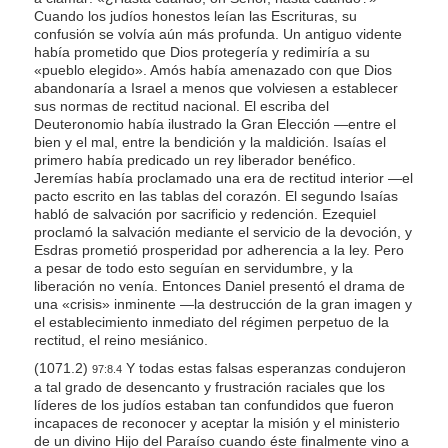
Cuando los judíos honestos leían las Escrituras, su
confusión se volvía aún más profunda. Un antiguo vidente
había prometido que Dios protegería y redimiría a su
«pueblo elegido». Amós había amenazado con que Dios
abandonaría a Israel a menos que volviesen a establecer
sus normas de rectitud nacional. El escriba del
Deuteronomio había ilustrado la Gran Elección —entre el
bien y el mal, entre la bendición y la maldición. Isaías el
primero había predicado un rey liberador benéfico.
Jeremías había proclamado una era de rectitud interior —el
pacto escrito en las tablas del corazón. El segundo Isaías
habló de salvación por sacrificio y redención. Ezequiel
proclamó la salvación mediante el servicio de la devoción, y
Esdras prometió prosperidad por adherencia a la ley. Pero
a pesar de todo esto seguían en servidumbre, y la
liberación no venía. Entonces Daniel presentó el drama de
una «crisis» inminente —la destrucción de la gran imagen y
el establecimiento inmediato del régimen perpetuo de la
rectitud, el reino mesiánico.
(1071.2)
Y todas estas falsas esperanzas condujeron
97:8.4
a tal grado de desencanto y frustración raciales que los
líderes de los judíos estaban tan confundidos que fueron
incapaces de reconocer y aceptar la misión y el ministerio
de un divino Hijo del Paraíso cuando éste finalmente vino a