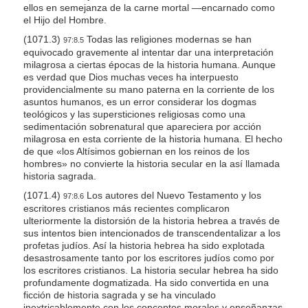
ellos en semejanza de la carne mortal —encarnado como
el Hijo del Hombre.
(1071.3)
Todas las religiones modernas se han
97:8.5
equivocado gravemente al intentar dar una interpretación
milagrosa a ciertas épocas de la historia humana. Aunque
es verdad que Dios muchas veces ha interpuesto
providencialmente su mano paterna en la corriente de los
asuntos humanos, es un error considerar los dogmas
teológicos y las supersticiones religiosas como una
sedimentación sobrenatural que apareciera por acción
milagrosa en esta corriente de la historia humana. El hecho
de que «los Altísimos gobiernan en los reinos de los
hombres» no convierte la historia secular en la así llamada
historia sagrada.
(1071.4)
Los autores del Nuevo Testamento y los
97:8.6
escritores cristianos más recientes complicaron
ulteriormente la distorsión de la historia hebrea a través de
sus intentos bien intencionados de transcendentalizar a los
profetas judíos. Así la historia hebrea ha sido explotada
desastrosamente tanto por los escritores judíos como por
los escritores cristianos. La historia secular hebrea ha sido
profundamente dogmatizada. Ha sido convertida en una
ficción de historia sagrada y se ha vinculado
inextricablemente con los conceptos morales y enseñanzas