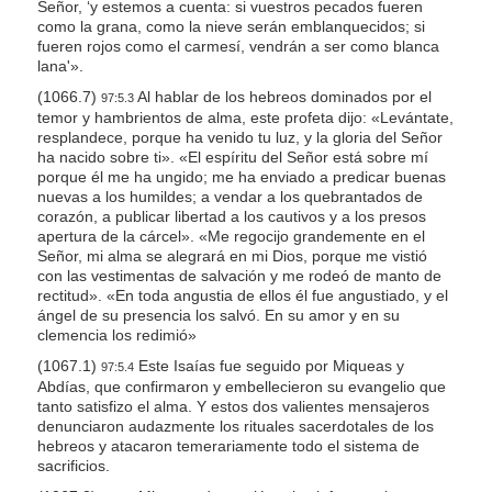
Señor, ‘y estemos a cuenta: si vuestros pecados fueren
como la grana, como la nieve serán emblanquecidos; si
fueren rojos como el carmesí, vendrán a ser como blanca
lana'».
(1066.7)
Al hablar de los hebreos dominados por el
97:5.3
temor y hambrientos de alma, este profeta dijo: «Levántate,
resplandece, porque ha venido tu luz, y la gloria del Señor
ha nacido sobre ti». «El espíritu del Señor está sobre mí
porque él me ha ungido; me ha enviado a predicar buenas
nuevas a los humildes; a vendar a los quebrantados de
corazón, a publicar libertad a los cautivos y a los presos
apertura de la cárcel». «Me regocijo grandemente en el
Señor, mi alma se alegrará en mi Dios, porque me vistió
con las vestimentas de salvación y me rodeó de manto de
rectitud». «En toda angustia de ellos él fue angustiado, y el
ángel de su presencia los salvó. En su amor y en su
clemencia los redimió»
(1067.1)
Este Isaías fue seguido por Miqueas y
97:5.4
Abdías, que confirmaron y embellecieron su evangelio que
tanto satisfizo el alma. Y estos dos valientes mensajeros
denunciaron audazmente los rituales sacerdotales de los
hebreos y atacaron temerariamente todo el sistema de
sacrificios.