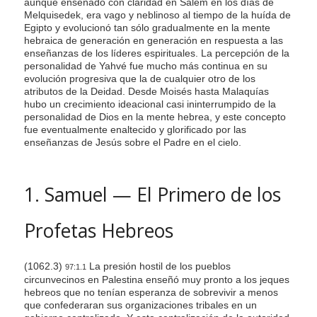
aunque enseñado con claridad en Salem en los días de
s
Melquisedek, era vago y neblinoso al tiempo de la huída de
Egipto y evolucionó tan sólo gradualmente en la mente
s
hebraica de generación en generación en respuesta a las
i
enseñanzas de los líderes espirituales. La percepción de la
b
personalidad de Yahvé fue mucho más continua en su
evolución progresiva que la de cualquier otro de los
i
atributos de la Deidad. Desde Moisés hasta Malaquías
l
hubo un crecimiento ideacional casi ininterrumpido de la
personalidad de Dios en la mente hebrea, y este concepto
i
fue eventualmente enaltecido y glorificado por las
t
enseñanzas de Jesús sobre el Padre en el cielo.
y
s
1. Samuel — El Primero de los
y
s
Profetas Hebreos
t
e
m
(1062.3)
La presión hostil de los pueblos
97:1.1
.
circunvecinos en Palestina enseñó muy pronto a los jeques
hebreos que no tenían esperanza de sobrevivir a menos
que confederaran sus organizaciones tribales en un