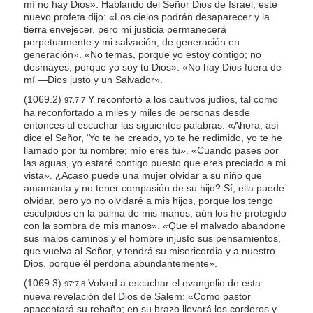
mí no hay Dios». Hablando del Señor Dios de Israel, este
nuevo profeta dijo: «Los cielos podrán desaparecer y la
tierra envejecer, pero mi justicia permanecerá
perpetuamente y mi salvación, de generación en
generación». «No temas, porque yo estoy contigo; no
desmayes, porque yo soy tu Dios». «No hay Dios fuera de
mí —Dios justo y un Salvador».
(1069.2)
Y reconfortó a los cautivos judíos, tal como
97:7.7
ha reconfortado a miles y miles de personas desde
entonces al escuchar las siguientes palabras: «Ahora, así
dice el Señor, ‘Yo te he creado, yo te he redimido, yo te he
llamado por tu nombre; mío eres tú». «Cuando pases por
las aguas, yo estaré contigo puesto que eres preciado a mi
vista». ¿Acaso puede una mujer olvidar a su niño que
amamanta y no tener compasión de su hijo? Sí, ella puede
olvidar, pero yo no olvidaré a mis hijos, porque los tengo
esculpidos en la palma de mis manos; aún los he protegido
con la sombra de mis manos». «Que el malvado abandone
sus malos caminos y el hombre injusto sus pensamientos,
que vuelva al Señor, y tendrá su misericordia y a nuestro
Dios, porque él perdona abundantemente».
(1069.3)
Volved a escuchar el evangelio de esta
97:7.8
nueva revelación del Dios de Salem: «Como pastor
apacentará su rebaño; en su brazo llevará los corderos y