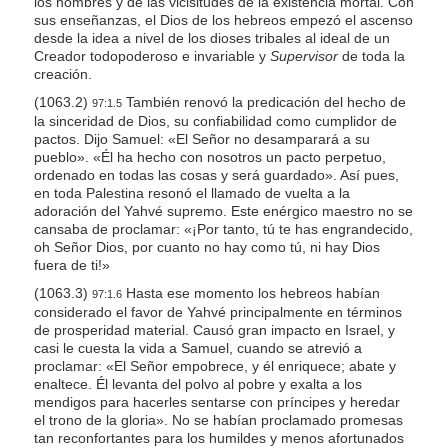
los hombres y de las vicisitudes de la existencia mortal. Con
sus enseñanzas, el Dios de los hebreos empezó el ascenso
desde la idea a nivel de los dioses tribales al ideal de un
Creador todopoderoso e invariable y
Supervisor
de toda la
creación.
(1063.2)
También renovó la predicación del hecho de
97:1.5
la sinceridad de Dios, su confiabilidad como cumplidor de
pactos. Dijo Samuel: «El Señor no desamparará a su
pueblo». «Él ha hecho con nosotros un pacto perpetuo,
ordenado en todas las cosas y será guardado». Así pues,
en toda Palestina resonó el llamado de vuelta a la
adoración del Yahvé supremo. Este enérgico maestro no se
cansaba de proclamar: «¡Por tanto, tú te has engrandecido,
oh Señor Dios, por cuanto no hay como tú, ni hay Dios
fuera de ti!»
(1063.3)
Hasta ese momento los hebreos habían
97:1.6
considerado el favor de Yahvé principalmente en términos
de prosperidad material. Causó gran impacto en Israel, y
casi le cuesta la vida a Samuel, cuando se atrevió a
proclamar: «El Señor empobrece, y él enriquece; abate y
enaltece. Él levanta del polvo al pobre y exalta a los
mendigos para hacerles sentarse con príncipes y heredar
el trono de la gloria». No se habían proclamado promesas
tan reconfortantes para los humildes y menos afortunados