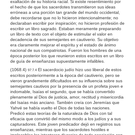
exaltación de su historia racial. Si existe resentimiento por
el hecho de que los sacerdotes transmitieron sus ideas
erróneas a una porción tan grande del mundo occidental,
debe recordarse que no lo hicieron intencionalmente; no
declaraban escribir por inspiración; no hicieron profesión de
escribir un libro sagrado. Estaban meramente preparando
un libro de texto con el objeto de estimular el valor en
decadencia de sus semejantes en cautiverio. Su objetivo
era claramente mejorar el espíritu y el estado de ánimo
nacional de sus compatriotas. Fueron los hombres de una
época posterior los que reunieron estos escritos en un libro
de guía de enseñanzas supuestamente infalibles.
(1068.4)
El sacerdocio judío hizo uso liberal de estos
97:7.4
escritos posteriormente a la época del cautiverio, pero se
vieron grandemente dificultados en su influencia sobre sus
semejantes cautivos por la presencia de un profeta joven e
indomable, Isaías el segundo, que se había convertido
plenamente al Dios de justicia, amor, rectitud y misericordia
del Isaías más anciano. También creía con Jeremías que
Yahvé se había vuelto el Dios de todas las naciones.
Predicó estas teorías de la naturaleza de Dios con tal
eficacia que convirtió del mismo modo a los judíos y a sus
capturadores. Este joven predicador dejó en registros sus
enseñanzas, mientras que los sacerdotes hostiles e
implacables los intentaron divorciar de toda asociación con