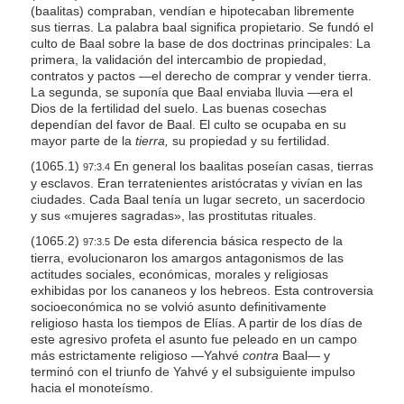
(baalitas) compraban, vendían e hipotecaban libremente
sus tierras. La palabra baal significa propietario. Se fundó el
culto de Baal sobre la base de dos doctrinas principales: La
primera, la validación del intercambio de propiedad,
contratos y pactos —el derecho de comprar y vender tierra.
La segunda, se suponía que Baal enviaba lluvia —era el
Dios de la fertilidad del suelo. Las buenas cosechas
dependían del favor de Baal. El culto se ocupaba en su
mayor parte de la
tierra,
su propiedad y su fertilidad.
(1065.1)
En general los baalitas poseían casas, tierras
97:3.4
y esclavos. Eran terratenientes aristócratas y vivían en las
ciudades. Cada Baal tenía un lugar secreto, un sacerdocio
y sus «mujeres sagradas», las prostitutas rituales.
(1065.2)
De esta diferencia básica respecto de la
97:3.5
tierra, evolucionaron los amargos antagonismos de las
actitudes sociales, económicas, morales y religiosas
exhibidas por los cananeos y los hebreos. Esta controversia
socioeconómica no se volvió asunto definitivamente
religioso hasta los tiempos de Elías. A partir de los días de
este agresivo profeta el asunto fue peleado en un campo
más estrictamente religioso —Yahvé
contra
Baal— y
terminó con el triunfo de Yahvé y el subsiguiente impulso
hacia el monoteísmo.