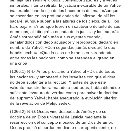
inmorales, intentó retratar la justicia inexorable de un Yahvé
inalterable cuando dijo de los hacedores del mal: «Aunque
se escondan en las profundidades del infierno, de allí los
sacaré; aunque suban a las alturas de los cielos, de allí los
haré bajar». «Y aunque fueren en cautiverio delante de sus
enemigos, allí dirigiré la espada de la justicia y los matará».
Amós sorprendió aún más a sus oyentes cuando,
señalándolos con dedo acusador y reprobador, declaró en
nombre de Yahvé: «Con seguridad jamás olvidaré lo que
habéis hecho». «Que la casa de Israel sea zarandeada
entre todas las naciones, como se zarandea el grano en
una criba».
(1066.1)
Amós proclamó a Yahvé el «Dios de todas
97:4.4
las naciones» y amonestó a los israelitas con que el ritual
no debe suplantar a la rectitud. Y antes de que este
valiente maestro fuera matado a pedradas, había difundido
suficiente levadura de verdad como para salvar la doctrina
del supremo Yahvé; había asegurado la evolución ulterior
de la revelación de Melquisedek.
(1066.2)
Oseas vino después de Amós y de su
97:4.5
doctrina de un Dios universal de justicia mediante la
resurrección del concepto mosaico de un Dios de amor.
Oseas predicó el perdón mediante el arrepentimiento, no