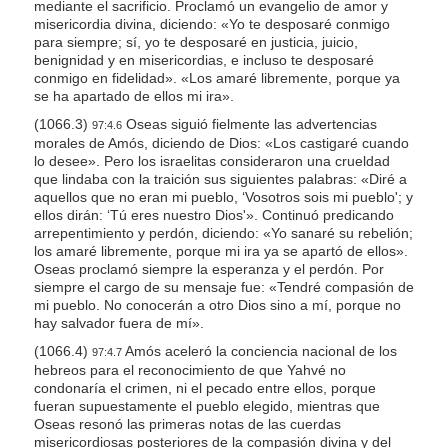
mediante el sacrificio. Proclamó un evangelio de amor y
misericordia divina, diciendo: «Yo te desposaré conmigo
para siempre; sí, yo te desposaré en justicia, juicio,
benignidad y en misericordias, e incluso te desposaré
conmigo en fidelidad». «Los amaré libremente, porque ya
se ha apartado de ellos mi ira».
(1066.3)
Oseas siguió fielmente las advertencias
97:4.6
morales de Amós, diciendo de Dios: «Los castigaré cuando
lo desee». Pero los israelitas consideraron una crueldad
que lindaba con la traición sus siguientes palabras: «Diré a
aquellos que no eran mi pueblo, ‘Vosotros sois mi pueblo'; y
ellos dirán: ‘Tú eres nuestro Dios'». Continuó predicando
arrepentimiento y perdón, diciendo: «Yo sanaré su rebelión;
los amaré libremente, porque mi ira ya se apartó de ellos».
Oseas proclamó siempre la esperanza y el perdón. Por
siempre el cargo de su mensaje fue: «Tendré compasión de
mi pueblo. No conocerán a otro Dios sino a mí, porque no
hay salvador fuera de mí».
(1066.4)
Amós aceleró la conciencia nacional de los
97:4.7
hebreos para el reconocimiento de que Yahvé no
condonaría el crimen, ni el pecado entre ellos, porque
fueran supuestamente el pueblo elegido, mientras que
Oseas resonó las primeras notas de las cuerdas
misericordiosas posteriores de la compasión divina y del