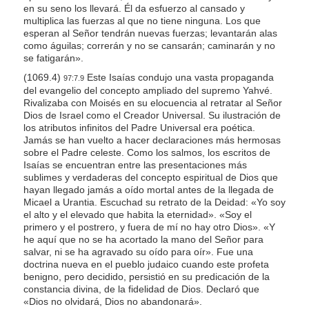
en su seno los llevará. Él da esfuerzo al cansado y
multiplica las fuerzas al que no tiene ninguna. Los que
esperan al Señor tendrán nuevas fuerzas; levantarán alas
como águilas; correrán y no se cansarán; caminarán y no
se fatigarán».
(1069.4)
Este Isaías condujo una vasta propaganda
97:7.9
del evangelio del concepto ampliado del supremo Yahvé.
Rivalizaba con Moisés en su elocuencia al retratar al Señor
Dios de Israel como el Creador Universal. Su ilustración de
los atributos infinitos del Padre Universal era poética.
Jamás se han vuelto a hacer declaraciones más hermosas
sobre el Padre celeste. Como los salmos, los escritos de
Isaías se encuentran entre las presentaciones más
sublimes y verdaderas del concepto espiritual de Dios que
hayan llegado jamás a oído mortal antes de la llegada de
Micael a Urantia. Escuchad su retrato de la Deidad: «Yo soy
el alto y el elevado que habita la eternidad». «Soy el
primero y el postrero, y fuera de mí no hay otro Dios». «Y
he aquí que no se ha acortado la mano del Señor para
salvar, ni se ha agravado su oído para oír». Fue una
doctrina nueva en el pueblo judaico cuando este profeta
benigno, pero decidido, persistió en su predicación de la
constancia divina, de la fidelidad de Dios. Declaró que
«Dios no olvidará, Dios no abandonará».