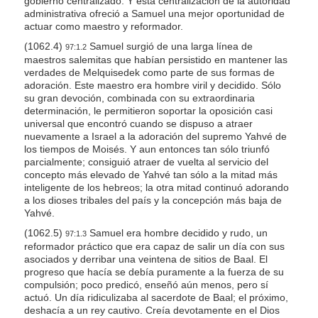
gobierno centralizado. Y esta centralización de la autoridad
administrativa ofreció a Samuel una mejor oportunidad de
actuar como maestro y reformador.
(1062.4)
Samuel surgió de una larga línea de
97:1.2
maestros salemitas que habían persistido en mantener las
verdades de Melquisedek como parte de sus formas de
adoración. Este maestro era hombre viril y decidido. Sólo
su gran devoción, combinada con su extraordinaria
determinación, le permitieron soportar la oposición casi
universal que encontró cuando se dispuso a atraer
nuevamente a Israel a la adoración del supremo Yahvé de
los tiempos de Moisés. Y aun entonces tan sólo triunfó
parcialmente; consiguió atraer de vuelta al servicio del
concepto más elevado de Yahvé tan sólo a la mitad más
inteligente de los hebreos; la otra mitad continuó adorando
a los dioses tribales del país y la concepción más baja de
Yahvé.
(1062.5)
Samuel era hombre decidido y rudo, un
97:1.3
reformador práctico que era capaz de salir un día con sus
asociados y derribar una veintena de sitios de Baal. El
progreso que hacía se debía puramente a la fuerza de su
compulsión; poco predicó, enseñó aún menos, pero sí
actuó. Un día ridiculizaba al sacerdote de Baal; el próximo,
deshacía a un rey cautivo. Creía devotamente en el Dios