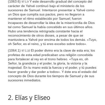
(1063.6)
Y este desarrollo gradual del concepto del
97:1.9
carácter de Yahvé continuó bajo el ministerio de los
sucesores de Samuel. Intentaron presentar a Yahvé como
un Dios que cumplía sus pactos, pero no llegaron a
mantener el ritmo establecido por Samuel; fueron
incapaces de desarrollar la idea de la misericordia de Dios
tal como Samuel la había concebido en sus últimos años.
Hubo una tendencia retrógrada constante hacia el
reconocimiento de otros dioses, a pesar de que se
mantuviera a Yahvé por encima de todos los demás. «Tuyo,
oh Señor, es el reino, y tú eres excelso sobre todos».
(1064.1)
El poder divino era la clave de esta era; los
97:1.10
profetas de esta edad predicaban una religión concebida
para fortalecer al rey en el trono hebreo. «Tuya es, oh
Señor, la grandeza y el poder, la gloria, la victoria y la
majestad. En tu mano está la fuerza y el poder, y tú puedes
hacer grande y dar poder a todos». Y éste era el estado del
concepto de Dios durante los tiempos de Samuel y de sus
sucesores inmediatos.
2. Elías y Eliseo