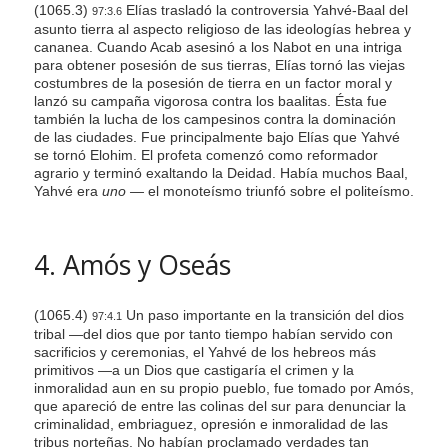
(1065.3)
Elías trasladó la controversia Yahvé-Baal del
97:3.6
asunto tierra al aspecto religioso de las ideologías hebrea y
cananea. Cuando Acab asesinó a los Nabot en una intriga
para obtener posesión de sus tierras, Elías tornó las viejas
costumbres de la posesión de tierra en un factor moral y
lanzó su campaña vigorosa contra los baalitas. Ésta fue
también la lucha de los campesinos contra la dominación
de las ciudades. Fue principalmente bajo Elías que Yahvé
se tornó Elohim. El profeta comenzó como reformador
agrario y terminó exaltando la Deidad. Había muchos Baal,
Yahvé era
uno —
el monoteísmo triunfó sobre el politeísmo.
4. Amós y Oseás
(1065.4)
Un paso importante en la transición del dios
97:4.1
tribal —del dios que por tanto tiempo habían servido con
sacrificios y ceremonias, el Yahvé de los hebreos más
primitivos —a un Dios que castigaría el crimen y la
inmoralidad aun en su propio pueblo, fue tomado por Amós,
que apareció de entre las colinas del sur para denunciar la
criminalidad, embriaguez, opresión e inmoralidad de las
tribus norteñas. No habían proclamado verdades tan