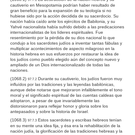
cautiverio en Mesopotamia podrían haber resultado de
gran beneficio para la expansión de su teología si no
hubiese sido por la acción decidida de su sacerdocio. Su
nación había caído ante los ejércitos de Babilonia, y su
Yahvé nacionalista había sufrido debido a las predicaciones
internacionalistas de los líderes espirituales. Fue
resentimiento por la pérdida de su dios nacional lo que
condujo a los sacerdotes judíos a inventar tantas fábulas y
multiplicar acontecimientos de aspecto milagroso en la
historia hebrea en sus esfuerzos por restaurar la idea de
los judíos como pueblo elegido aún del concepto nuevo y
ampliado de un Dios internacionalizado de todas las
naciones.
(1068.2)
Durante su cautiverio, los judíos fueron muy
97:7.2
influídos por las tradiciones y las leyendas babilónicas,
aunque debe notarse que mejoraron infaliblemente el tono
moral y el significado espiritual de las cuentas caldeas que
adoptaron, a pesar de que invariablemente las
distorsionaron para reflejar honor y gloria sobre los
antepasados y sobre la historia de Israel.
(1068.3)
Estos sacerdotes y escribas hebreos tenían
97:7.3
en su mente una idea fija, y ésa era la rehabilitación de la
nación judía, la glorificación de las tradiciones hebreas y la