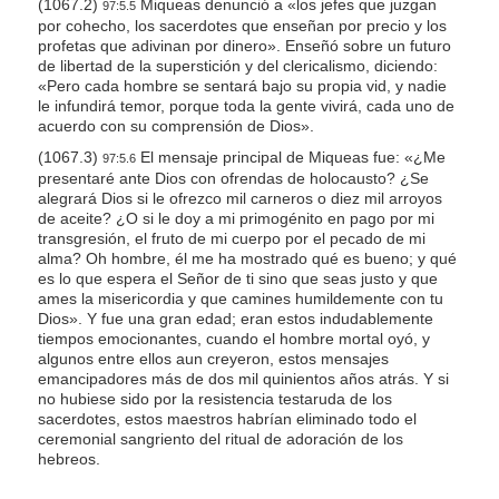
(1067.2)
Miqueas denunció a «los jefes que juzgan
97:5.5
por cohecho, los sacerdotes que enseñan por precio y los
profetas que adivinan por dinero». Enseñó sobre un futuro
de libertad de la superstición y del clericalismo, diciendo:
«Pero cada hombre se sentará bajo su propia vid, y nadie
le infundirá temor, porque toda la gente vivirá, cada uno de
acuerdo con su comprensión de Dios».
(1067.3)
El mensaje principal de Miqueas fue: «¿Me
97:5.6
presentaré ante Dios con ofrendas de holocausto? ¿Se
alegrará Dios si le ofrezco mil carneros o diez mil arroyos
de aceite? ¿O si le doy a mi primogénito en pago por mi
transgresión, el fruto de mi cuerpo por el pecado de mi
alma? Oh hombre, él me ha mostrado qué es bueno; y qué
es lo que espera el Señor de ti sino que seas justo y que
ames la misericordia y que camines humildemente con tu
Dios». Y fue una gran edad; eran estos indudablemente
tiempos emocionantes, cuando el hombre mortal oyó, y
algunos entre ellos aun creyeron, estos mensajes
emancipadores más de dos mil quinientos años atrás. Y si
no hubiese sido por la resistencia testaruda de los
sacerdotes, estos maestros habrían eliminado todo el
ceremonial sangriento del ritual de adoración de los
hebreos.