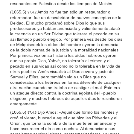
resonantes en Palestina desde los tiempos de Moisés.
(1065.5)
Amós no fue tan sólo un restaurador o
97:4.2
reformador; fue un descubridor de nuevos conceptos de la
Deidad. Él mucho proclamó sobre Dios lo que sus
predecesores ya habían anunciado y valientemente atacó
la creencia en un Ser Divino que tolerara el pecado en su
así llamado pueblo elegido. Por primera vez desde los días
de Melquisedek los oídos del hombre oyeron la denuncia
de la doble norma de la justicia y la moralidad nacionales.
Por primera vez en su historia los oídos hebreos oyeron
que su propio Dios, Yahvé, no toleraría el crimen y el
pecado en sus vidas así como no lo toleraba en la vida de
otros pueblos. Amós visualizó al Dios severo y justo de
Samuel y Elías, pero también vio a un Dios que no
consideraba a los hebreos en forma diferente de cualquier
otra nación cuando se trataba de castigar el mal. Éste era
un ataque directo contra la doctrina egoísta del «pueblo
elegido», y muchos hebreos de aquellos días lo resintieron
amargamente.
(1065.6)
Dijo Amós: «Aquel que formó los montes y
97:4.3
creó el viento, buscad a aquel que hizo las Pléyades y el
Orión, que torna la sombra de la muerte en amanecer y
hace oscurecer el día como noche». Al denunciar a sus
semejantes semirreligiosos, contemporizadores y a veces