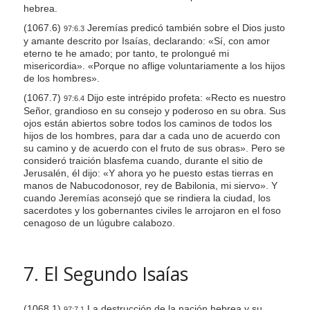
hebrea.
(1067.6)
Jeremías predicó también sobre el Dios justo
97:6.3
y amante descrito por Isaías, declarando: «Sí, con amor
eterno te he amado; por tanto, te prolongué mi
misericordia». «Porque no aflige voluntariamente a los hijos
de los hombres».
(1067.7)
Dijo este intrépido profeta: «Recto es nuestro
97:6.4
Señor, grandioso en su consejo y poderoso en su obra. Sus
ojos están abiertos sobre todos los caminos de todos los
hijos de los hombres, para dar a cada uno de acuerdo con
su camino y de acuerdo con el fruto de sus obras». Pero se
consideró traición blasfema cuando, durante el sitio de
Jerusalén, él dijo: «Y ahora yo he puesto estas tierras en
manos de Nabucodonosor, rey de Babilonia, mi siervo». Y
cuando Jeremías aconsejó que se rindiera la ciudad, los
sacerdotes y los gobernantes civiles le arrojaron en el foso
cenagoso de un lúgubre calabozo.
7. El Segundo Isaías
(1068.1)
La destrucción de la nación hebrea y su
97:7.1