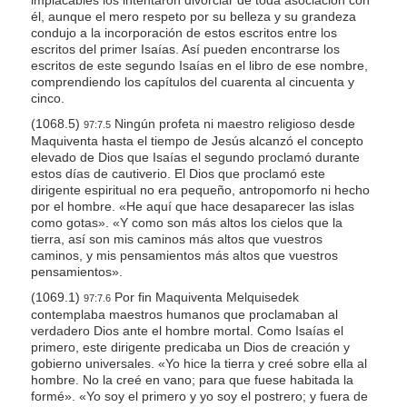
él, aunque el mero respeto por su belleza y su grandeza
condujo a la incorporación de estos escritos entre los
escritos del primer Isaías. Así pueden encontrarse los
escritos de este segundo Isaías en el libro de ese nombre,
comprendiendo los capítulos del cuarenta al cincuenta y
cinco.
(1068.5)
Ningún profeta ni maestro religioso desde
97:7.5
Maquiventa hasta el tiempo de Jesús alcanzó el concepto
elevado de Dios que Isaías el segundo proclamó durante
estos días de cautiverio. El Dios que proclamó este
dirigente espiritual no era pequeño, antropomorfo ni hecho
por el hombre. «He aquí que hace desaparecer las islas
como gotas». «Y como son más altos los cielos que la
tierra, así son mis caminos más altos que vuestros
caminos, y mis pensamientos más altos que vuestros
pensamientos».
(1069.1)
Por fin Maquiventa Melquisedek
97:7.6
contemplaba maestros humanos que proclamaban al
verdadero Dios ante el hombre mortal. Como Isaías el
primero, este dirigente predicaba un Dios de creación y
gobierno universales. «Yo hice la tierra y creé sobre ella al
hombre. No la creé en vano; para que fuese habitada la
formé». «Yo soy el primero y yo soy el postrero; y fuera de