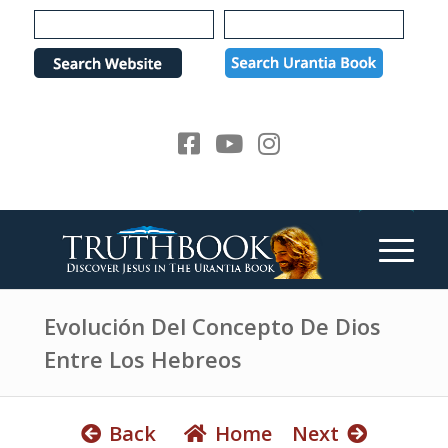
e
P
a
l
d
e
e
a
r
s
s
e
n
o
t
e
:
T
h
Evolución Del Concepto De Dios
i
Entre Los Hebreos
s
w
e
Back
Home
Next
b