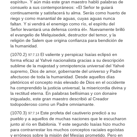
espíritu». Y aún más este gran maestro habló palabras de
l
consuelo a sus contemporáneos: «El Señor te guiará
continuamente y satisfacerá tu alma. Serás como huerto de
i
riego y como manantial de aguas, cuyas aguas nunca
t
faltan. Y si vendrá el enemigo como río, el espíritu del
Señor levantará una defensa contra él». Nuevamente brilló
y
el evangelio de Melquisedek, destructor del temor, y la
religión de Salem que origina confianza para bendición de
la humanidad.
(1070.2)
El valiente y perspicaz Isaías eclipsó en
97:7.13
forma eficaz al Yahvé nacionalista gracias a su descripción
sublime de la majestad y omnipotencia universal del Yahvé
supremo, Dios de amor, gobernante del universo y Padre
afectuoso de toda la humanidad. Desde aquellos días
pletóricos el concepto más elevado de Dios en el occidente
ha comprendido la justicia universal, la misericordia divina y
la rectitud eterna. En palabras bellísimas y con donaire
inigualado, este gran maestro describió al Creador
todopoderoso como un Padre omniamante.
(1070.3)
Este profeta del cautiverio predicó a su
97:7.14
pueblo y a aquellos de muchas naciones que le escucharon
junto al río en Babilonia. Y este segundo Isaías hizo mucho
para contrarrestar los muchos conceptos raciales egoístas
y erróneos sobre la misión del Mesías prometido. Pero en