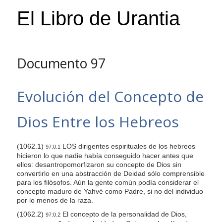
s
El Libro de Urantia
i
t
e
i
Documento 97
n
c
Evolución del Concepto de
l
u
Dios Entre los Hebreos
d
e
s
(1062.1)
LOS dirigentes espirituales de los hebreos
97:0.1
hicieron lo que nadie había conseguido hacer antes que
a
ellos: desantropomorfizaron su concepto de Dios sin
n
convertirlo en una abstracción de Deidad sólo comprensible
a
para los filósofos. Aún la gente común podía considerar el
concepto maduro de Yahvé como Padre, si no del individuo
c
por lo menos de la raza.
c
(1062.2)
El concepto de la personalidad de Dios,
97:0.2
e