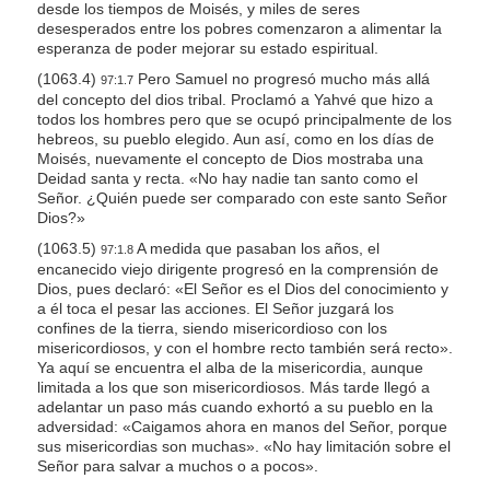
desde los tiempos de Moisés, y miles de seres
desesperados entre los pobres comenzaron a alimentar la
esperanza de poder mejorar su estado espiritual.
(1063.4)
Pero Samuel no progresó mucho más allá
97:1.7
del concepto del dios tribal. Proclamó a Yahvé que hizo a
todos los hombres pero que se ocupó principalmente de los
hebreos, su pueblo elegido. Aun así, como en los días de
Moisés, nuevamente el concepto de Dios mostraba una
Deidad santa y recta. «No hay nadie tan santo como el
Señor. ¿Quién puede ser comparado con este santo Señor
Dios?»
(1063.5)
A medida que pasaban los años, el
97:1.8
encanecido viejo dirigente progresó en la comprensión de
Dios, pues declaró: «El Señor es el Dios del conocimiento y
a él toca el pesar las acciones. El Señor juzgará los
confines de la tierra, siendo misericordioso con los
misericordiosos, y con el hombre recto también será recto».
Ya aquí se encuentra el alba de la misericordia, aunque
limitada a los que son misericordiosos. Más tarde llegó a
adelantar un paso más cuando exhortó a su pueblo en la
adversidad: «Caigamos ahora en manos del Señor, porque
sus misericordias son muchas». «No hay limitación sobre el
Señor para salvar a muchos o a pocos».