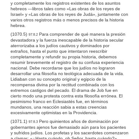
y completamente los registros existentes de los asuntos
hebreos —libros tales como «Las obras de los reyes de
Israel» y «Las obras de los reyes de Judá», juntamente con
varios otros registros más o menos precisos de la historia
hebrea.
(1070.5)
Para comprender de qué manera la presión
97:8.2
devastadora y la fuerza inescapable de la historia secular
aterrorizaba a los judíos cautivos y dominados por
extraños, hasta el punto que intentaron reescribir
completamente y refundir su propia historia, debemos
resumir brevemente el registro de su confusa experiencia
nacional. Debe recordarse que los judíos no lograron
desarrollar una filosofía no teológica adecuada de la vida.
Lidiaban con su concepto original y egipcio de la
recompensa divina por la rectitud combinada con los
extremos castigos del pecado. El drama de Job fue en
cierto modo una protesta contra esta filosofía errónea. El
pesimismo franco en Eclesiastés fue, en términos
mundanos, una reacción sabia a estas creencias
excesivamente optimistas en la Providencia.
(1071.1)
Pero quinientos años de dominación por
97:8.3
gobernantes ajenos fue demasiado aún para los pacientes
y sufridos judíos. Los profetas y los sacerdotes comenzaron
a clamar: «¿Hasta cuándo, oh Señor, hasta cuándo?»