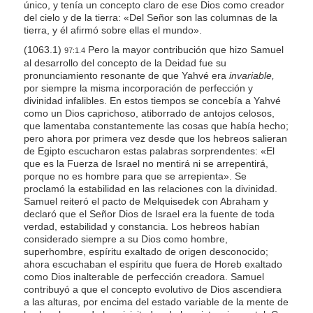
único, y tenía un concepto claro de ese Dios como creador
del cielo y de la tierra: «Del Señor son las columnas de la
tierra, y él afirmó sobre ellas el mundo».
(1063.1)
Pero la mayor contribución que hizo Samuel
97:1.4
al desarrollo del concepto de la Deidad fue su
pronunciamiento resonante de que Yahvé era
invariable,
por siempre la misma incorporación de perfección y
divinidad infalibles. En estos tiempos se concebía a Yahvé
como un Dios caprichoso, atiborrado de antojos celosos,
que lamentaba constantemente las cosas que había hecho;
pero ahora por primera vez desde que los hebreos salieran
de Egipto escucharon estas palabras sorprendentes: «El
que es la Fuerza de Israel no mentirá ni se arrepentirá,
porque no es hombre para que se arrepienta». Se
proclamó la estabilidad en las relaciones con la divinidad.
Samuel reiteró el pacto de Melquisedek con Abraham y
declaró que el Señor Dios de Israel era la fuente de toda
verdad, estabilidad y constancia. Los hebreos habían
considerado siempre a su Dios como hombre,
superhombre, espíritu exaltado de origen desconocido;
ahora escuchaban el espíritu que fuera de Horeb exaltado
como Dios inalterable de perfección creadora. Samuel
contribuyó a que el concepto evolutivo de Dios ascendiera
a las alturas, por encima del estado variable de la mente de