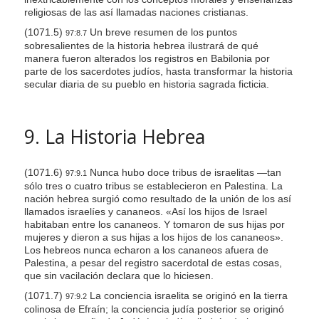
religiosas de las así llamadas naciones cristianas.
(1071.5)
Un breve resumen de los puntos
97:8.7
sobresalientes de la historia hebrea ilustrará de qué
manera fueron alterados los registros en Babilonia por
parte de los sacerdotes judíos, hasta transformar la historia
secular diaria de su pueblo en historia sagrada ficticia.
9. La Historia Hebrea
(1071.6)
Nunca hubo doce tribus de israelitas —tan
97:9.1
sólo tres o cuatro tribus se establecieron en Palestina. La
nación hebrea surgió como resultado de la unión de los así
llamados israelíes y cananeos. «Así los hijos de Israel
habitaban entre los cananeos. Y tomaron de sus hijas por
mujeres y dieron a sus hijas a los hijos de los cananeos».
Los hebreos nunca echaron a los cananeos afuera de
Palestina, a pesar del registro sacerdotal de estas cosas,
que sin vacilación declara que lo hiciesen.
(1071.7)
La conciencia israelita se originó en la tierra
97:9.2
colinosa de Efraín; la conciencia judía posterior se originó