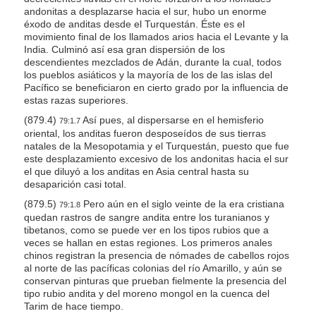
andonitas a desplazarse hacia el sur, hubo un enorme
éxodo de anditas desde el Turquestán. Éste es el
movimiento final de los llamados arios hacia el Levante y la
India. Culminó así esa gran dispersión de los
descendientes mezclados de Adán, durante la cual, todos
los pueblos asiáticos y la mayoría de los de las islas del
Pacífico se beneficiaron en cierto grado por la influencia de
estas razas superiores.
(879.4)
Así pues, al dispersarse en el hemisferio
79:1.7
oriental, los anditas fueron desposeídos de sus tierras
natales de la Mesopotamia y el Turquestán, puesto que fue
este desplazamiento excesivo de los andonitas hacia el sur
el que diluyó a los anditas en Asia central hasta su
desaparición casi total.
(879.5)
Pero aún en el siglo veinte de la era cristiana
79:1.8
quedan rastros de sangre andita entre los turanianos y
tibetanos, como se puede ver en los tipos rubios que a
veces se hallan en estas regiones. Los primeros anales
chinos registran la presencia de nómades de cabellos rojos
al norte de las pacíficas colonias del río Amarillo, y aún se
conservan pinturas que prueban fielmente la presencia del
tipo rubio andita y del moreno mongol en la cuenca del
Tarim de hace tiempo.