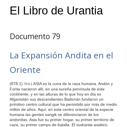
s
El Libro de Urantia
i
t
e
i
Documento 79
n
c
La Expansión Andita en el
l
u
Oriente
d
e
s
(878.1)
ASIA es la cuna de la raza humana. Andón y
79:0.1
Fonta nacieron allí, en una sureña península de este
a
continente, y en las alturas de lo que hoy en día es
n
Afganistán sus descendientes Badonán fundaron un
a
primitivo centro cultural que ha persistido por más de medio
millón de años. Aquí, en este centro oriental de la especie
c
humana las gentes sangik se diferenciaron de los
c
andonitas. Asia fue su primer hogar, su primer territorio de
caza, su primer campo de batalla. El sudoeste asiático
e