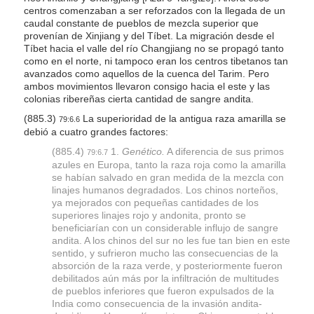
centros comenzaban a ser reforzados con la llegada de un
caudal constante de pueblos de mezcla superior que
provenían de Xinjiang y del Tíbet. La migración desde el
Tíbet hacia el valle del río Changjiang no se propagó tanto
como en el norte, ni tampoco eran los centros tibetanos tan
avanzados como aquellos de la cuenca del Tarim. Pero
ambos movimientos llevaron consigo hacia el este y las
colonias ribereñas cierta cantidad de sangre andita.
(885.3)
La superioridad de la antigua raza amarilla se
79:6.6
debió a cuatro grandes factores:
(885.4)
1.
Genético.
A diferencia de sus primos
79:6.7
azules en Europa, tanto la raza roja como la amarilla
se habían salvado en gran medida de la mezcla con
linajes humanos degradados. Los chinos norteños,
ya mejorados con pequeñas cantidades de los
superiores linajes rojo y andonita, pronto se
beneficiarían con un considerable influjo de sangre
andita. A los chinos del sur no les fue tan bien en este
sentido, y sufrieron mucho las consecuencias de la
absorción de la raza verde, y posteriormente fueron
debilitados aún más por la infiltración de multitudes
de pueblos inferiores que fueron expulsados de la
India como consecuencia de la invasión andita-