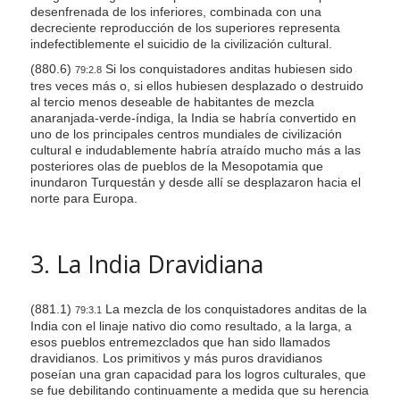
desenfrenada de los inferiores, combinada con una
decreciente reproducción de los superiores representa
indefectiblemente el suicidio de la civilización cultural.
(880.6)
Si los conquistadores anditas hubiesen sido
79:2.8
tres veces más o, si ellos hubiesen desplazado o destruido
al tercio menos deseable de habitantes de mezcla
anaranjada-verde-índiga, la India se habría convertido en
uno de los principales centros mundiales de civilización
cultural e indudablemente habría atraído mucho más a las
posteriores olas de pueblos de la Mesopotamia que
inundaron Turquestán y desde allí se desplazaron hacia el
norte para Europa.
3. La India Dravidiana
(881.1)
La mezcla de los conquistadores anditas de la
79:3.1
India con el linaje nativo dio como resultado, a la larga, a
esos pueblos entremezclados que han sido llamados
dravidianos. Los primitivos y más puros dravidianos
poseían una gran capacidad para los logros culturales, que
se fue debilitando continuamente a medida que su herencia