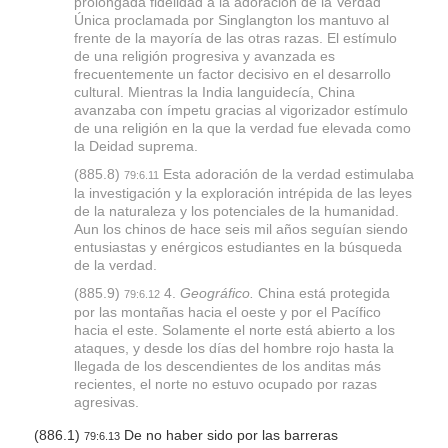
prolongada fidelidad a la adoración de la Verdad
l
Única proclamada por Singlangton los mantuvo al
frente de la mayoría de las otras razas. El estímulo
i
de una religión progresiva y avanzada es
t
frecuentemente un factor decisivo en el desarrollo
cultural. Mientras la India languidecía, China
y
avanzaba con ímpetu gracias al vigorizador estímulo
de una religión en la que la verdad fue elevada como
la Deidad suprema.
(885.8)
Esta adoración de la verdad estimulaba
79:6.11
la investigación y la exploración intrépida de las leyes
de la naturaleza y los potenciales de la humanidad.
Aun los chinos de hace seis mil años seguían siendo
entusiastas y enérgicos estudiantes en la búsqueda
de la verdad.
(885.9)
4.
Geográfico.
China está protegida
79:6.12
por las montañas hacia el oeste y por el Pacífico
hacia el este. Solamente el norte está abierto a los
ataques, y desde los días del hombre rojo hasta la
llegada de los descendientes de los anditas más
recientes, el norte no estuvo ocupado por razas
agresivas.
(886.1)
De no haber sido por las barreras
79:6.13