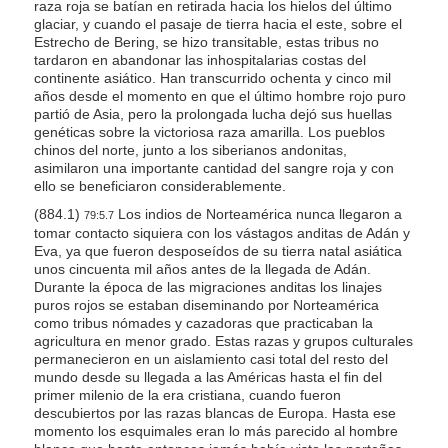
raza roja se batían en retirada hacia los hielos del último
glaciar, y cuando el pasaje de tierra hacia el este, sobre el
Estrecho de Bering, se hizo transitable, estas tribus no
tardaron en abandonar las inhospitalarias costas del
continente asiático. Han transcurrido ochenta y cinco mil
años desde el momento en que el último hombre rojo puro
partió de Asia, pero la prolongada lucha dejó sus huellas
genéticas sobre la victoriosa raza amarilla. Los pueblos
chinos del norte, junto a los siberianos andonitas,
asimilaron una importante cantidad del sangre roja y con
ello se beneficiaron considerablemente.
(884.1)
Los indios de Norteamérica nunca llegaron a
79:5.7
tomar contacto siquiera con los vástagos anditas de Adán y
Eva, ya que fueron desposeídos de su tierra natal asiática
unos cincuenta mil años antes de la llegada de Adán.
Durante la época de las migraciones anditas los linajes
puros rojos se estaban diseminando por Norteamérica
como tribus nómades y cazadoras que practicaban la
agricultura en menor grado. Estas razas y grupos culturales
permanecieron en un aislamiento casi total del resto del
mundo desde su llegada a las Américas hasta el fin del
primer milenio de la era cristiana, cuando fueron
descubiertos por las razas blancas de Europa. Hasta ese
momento los esquimales eran lo más parecido al hombre