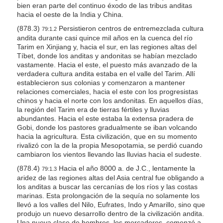
bien eran parte del continuo éxodo de las tribus anditas
hacia el oeste de la India y China.
(878.3)
Persistieron centros de entremezclada cultura
79:1.2
andita durante casi quince mil años en la cuenca del río
Tarim en Xinjiang y, hacia el sur, en las regiones altas del
Tíbet, donde los anditas y andonitas se habían mezclado
vastamente. Hacia el este, el puesto más avanzado de la
verdadera cultura andita estaba en el valle del Tarim. Allí
establecieron sus colonias y comenzaron a mantener
relaciones comerciales, hacia el este con los progresistas
chinos y hacia el norte con los andonitas. En aquellos días,
la región del Tarim era de tierras fértiles y lluvias
abundantes. Hacia el este estaba la extensa pradera de
Gobi, donde los pastores gradualmente se iban volcando
hacia la agricultura. Esta civilización, que en su momento
rivalizó con la de la propia Mesopotamia, se perdió cuando
cambiaron los vientos llevando las lluvias hacia el sudeste.
(878.4)
Hacia el año 8000 a. de J.C., lentamente la
79:1.3
aridez de las regiones altas del Asia central fue obligando a
los anditas a buscar las cercanías de los ríos y las costas
marinas. Esta prolongación de la sequía no solamente los
llevó a los valles del Nilo, Eufrates, Indo y Amarillo, sino que
produjo un nuevo desarrollo dentro de la civilización andita.
Una nueva clase de hombres, los mercaderes, comenzó a