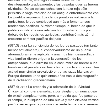
desintegrando gradualmente, y las pasadas guerras fueron
olvidadas. De las épicas luchas con la raza roja sólo
persistió la vaga tradición de un antiguo enfrentamiento con
los pueblos arqueros. Los chinos pronto se volcaron a la
agricultura, lo que contribuyó aún más a fomentar sus
tendencias pacíficas. Al mismo tiempo, el hecho de que la
población indicaba una relación hombre-tierra muy por
debajo de los requisitos agrícolas, contribuyó más aún al
creciente carácter pacífico del país.
(887.3)
La conciencia de los logros pasados (un tanto
79:8.3
menor actualmente), el conservadurismo de un pueblo
abrumadoramente agrícola, y una muy bien desarrollada
vida familiar dieron origen a la veneración de los
antepasados, que culminó en la costumbre de honrar a los
hombres del pasado casi hasta lindar con la adoración. Una
actitud muy similar prevaleció entre las razas blancas en
Europa durante unos quinientos años tras la desintegración
de la civilización grecorromana.
(887.4)
La creencia y la adoración de la «Verdad
79:8.4
Única» tal como era enseñada por Singlangton nunca dejó
de existir completamente; pero, a medida que fue pasando
el tiempo, la búsqueda de una nueva y más elevada verdad
pasó a ser eclipsada por una creciente tendencia a venerar