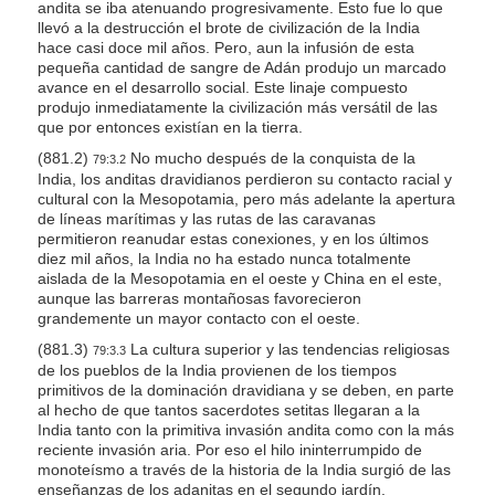
andita se iba atenuando progresivamente. Esto fue lo que
llevó a la destrucción el brote de civilización de la India
hace casi doce mil años. Pero, aun la infusión de esta
pequeña cantidad de sangre de Adán produjo un marcado
avance en el desarrollo social. Este linaje compuesto
produjo inmediatamente la civilización más versátil de las
que por entonces existían en la tierra.
(881.2)
No mucho después de la conquista de la
79:3.2
India, los anditas dravidianos perdieron su contacto racial y
cultural con la Mesopotamia, pero más adelante la apertura
de líneas marítimas y las rutas de las caravanas
permitieron reanudar estas conexiones, y en los últimos
diez mil años, la India no ha estado nunca totalmente
aislada de la Mesopotamia en el oeste y China en el este,
aunque las barreras montañosas favorecieron
grandemente un mayor contacto con el oeste.
(881.3)
La cultura superior y las tendencias religiosas
79:3.3
de los pueblos de la India provienen de los tiempos
primitivos de la dominación dravidiana y se deben, en parte
al hecho de que tantos sacerdotes setitas llegaran a la
India tanto con la primitiva invasión andita como con la más
reciente invasión aria. Por eso el hilo ininterrumpido de
monoteísmo a través de la historia de la India surgió de las
enseñanzas de los adanitas en el segundo jardín.