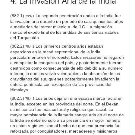
4. La Invasión Aria de la India
(882.1)
La segunda penetración andita a la India fue
79:4.1
la invasión aria durante un período de casi quinientos años
a mediados del tercer milenio a. de J.C. La migración
marcó el éxodo final de los anditas de sus tierras natales
del Turquestán.
(882.2)
Los primeros centros arios estaban
79:4.2
esparcidos en la mitad septentrional de la India,
particularmente en el noroeste. Estos invasores no llegaron
a completar la conquista del país, y posteriormente fueron
destruidos como consecuencia de ello debido a su número
inferior, lo que los volvió vulnerables a la absorción de los
dravidianos del sur, quienes posteriormente invadieron la
entera península con excepción de las provincias del
Himalaya.
(882.3)
Los arios dejaron una escasa marca racial en
79:4.3
la India, excepto en las provincias del norte. En el Dekán,
su influencia fue más cultural y religiosa que racial. La
mayor persistencia de la llamada sangre aria en el norte de
la India se debe no sólo a su presencia en mayor número
en estas regiones sino al hecho de que esa presencia fue
reforzada por conquistadores, mercaderes y misioneros