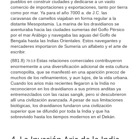
pueblos en construir ciudades y dedicarse a un vasto
comercio de importaciones y exportaciones, tanto por tierra
como por mar. Ya para el año 7000 a. de J.C. las
caravanas de camellos viajaban en forma regular a la
distante Mesopotamia. La marina de los dravidianos se
aventuraba hacia las ciudades sumerias del Golfo Pérsico
por el mar Arábigo y navegaba las aguas del Golfo de
Bengala hasta las Indias Orientales. Estos navegantes y
mercaderes importaron de Sumeria un alfabeto y el arte de
escribir.
(881.8)
Estas relaciones comerciales contribuyeron
79:3.8
enormemente a una diversificación adicional de esta cultura
cosmopolita, que se manifestó en una aparición precoz de
muchos de los refinamientos, y aun lujos, de la vida urbana.
Cuando los arios más recientes llegaron a la India no
reconocieron en los dravidianos a sus primos anditas ya
entremezclados con las razas sangik, pero sí descubrieron
allí una civilización avanzada. A pesar de sus limitaciones
biológicas, los dravidianos fundaron una civilización
superior que se difundió por toda la India y que ha
sobrevivido hasta los tiempos modernos en el Dekán.