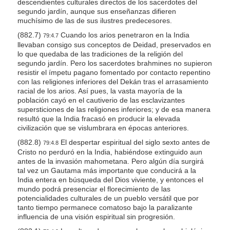
descendientes culturales directos de los sacerdotes del
segundo jardín, aunque sus enseñanzas difieren
muchísimo de las de sus ilustres predecesores.
(882.7)
Cuando los arios penetraron en la India
79:4.7
llevaban consigo sus conceptos de Deidad, preservados en
lo que quedaba de las tradiciones de la religión del
segundo jardín. Pero los sacerdotes brahmines no supieron
resistir el ímpetu pagano fomentado por contacto repentino
con las religiones inferiores del Dekán tras el arrasamiento
racial de los arios. Así pues, la vasta mayoría de la
población cayó en el cautiverio de las esclavizantes
supersticiones de las religiones inferiores; y de esa manera
resultó que la India fracasó en producir la elevada
civilización que se vislumbrara en épocas anteriores.
(882.8)
El despertar espiritual del siglo sexto antes de
79:4.8
Cristo no perduró en la India, habiéndose extinguido aun
antes de la invasión mahometana. Pero algún día surgirá
tal vez un Gautama más importante que conducirá a la
India entera en búsqueda del Dios viviente, y entonces el
mundo podrá presenciar el florecimiento de las
potencialidades culturales de un pueblo versátil que por
tanto tiempo permanece comatoso bajo la paralizante
influencia de una visión espiritual sin progresión.