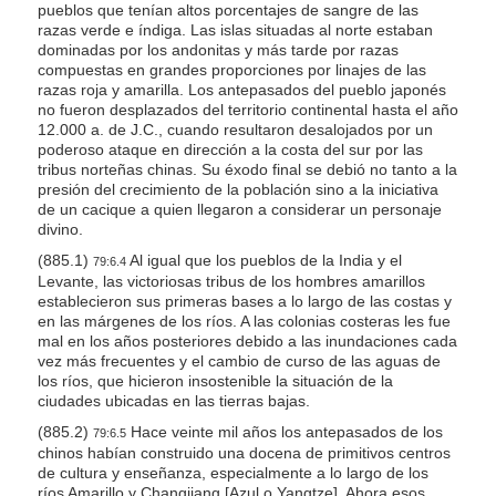
pueblos que tenían altos porcentajes de sangre de las
razas verde e índiga. Las islas situadas al norte estaban
dominadas por los andonitas y más tarde por razas
compuestas en grandes proporciones por linajes de las
razas roja y amarilla. Los antepasados del pueblo japonés
no fueron desplazados del territorio continental hasta el año
12.000 a. de J.C., cuando resultaron desalojados por un
poderoso ataque en dirección a la costa del sur por las
tribus norteñas chinas. Su éxodo final se debió no tanto a la
presión del crecimiento de la población sino a la iniciativa
de un cacique a quien llegaron a considerar un personaje
divino.
(885.1)
Al igual que los pueblos de la India y el
79:6.4
Levante, las victoriosas tribus de los hombres amarillos
establecieron sus primeras bases a lo largo de las costas y
en las márgenes de los ríos. A las colonias costeras les fue
mal en los años posteriores debido a las inundaciones cada
vez más frecuentes y el cambio de curso de las aguas de
los ríos, que hicieron insostenible la situación de la
ciudades ubicadas en las tierras bajas.
(885.2)
Hace veinte mil años los antepasados de los
79:6.5
chinos habían construido una docena de primitivos centros
de cultura y enseñanza, especialmente a lo largo de los
ríos Amarillo y Changjiang [Azul o Yangtze]. Ahora esos