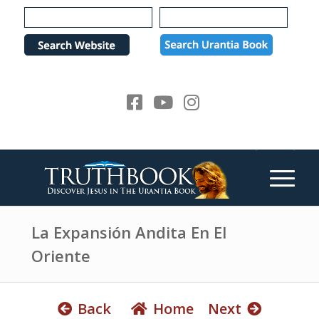
e
P
a
l
d
e
e
a
r
s
s
e
n
o
t
e
:
T
h
La Expansión Andita En El
i
Oriente
s
w
e
Back
Home
Next
b