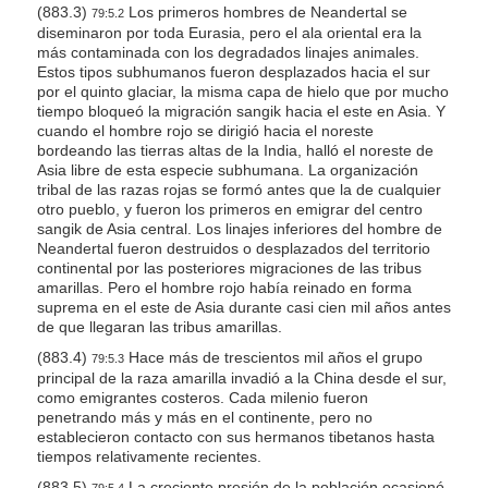
(883.3)
Los primeros hombres de Neandertal se
79:5.2
diseminaron por toda Eurasia, pero el ala oriental era la
más contaminada con los degradados linajes animales.
Estos tipos subhumanos fueron desplazados hacia el sur
por el quinto glaciar, la misma capa de hielo que por mucho
tiempo bloqueó la migración sangik hacia el este en Asia. Y
cuando el hombre rojo se dirigió hacia el noreste
bordeando las tierras altas de la India, halló el noreste de
Asia libre de esta especie subhumana. La organización
tribal de las razas rojas se formó antes que la de cualquier
otro pueblo, y fueron los primeros en emigrar del centro
sangik de Asia central. Los linajes inferiores del hombre de
Neandertal fueron destruidos o desplazados del territorio
continental por las posteriores migraciones de las tribus
amarillas. Pero el hombre rojo había reinado en forma
suprema en el este de Asia durante casi cien mil años antes
de que llegaran las tribus amarillas.
(883.4)
Hace más de trescientos mil años el grupo
79:5.3
principal de la raza amarilla invadió a la China desde el sur,
como emigrantes costeros. Cada milenio fueron
penetrando más y más en el continente, pero no
establecieron contacto con sus hermanos tibetanos hasta
tiempos relativamente recientes.
(883.5)
La creciente presión de la población ocasionó
79:5.4