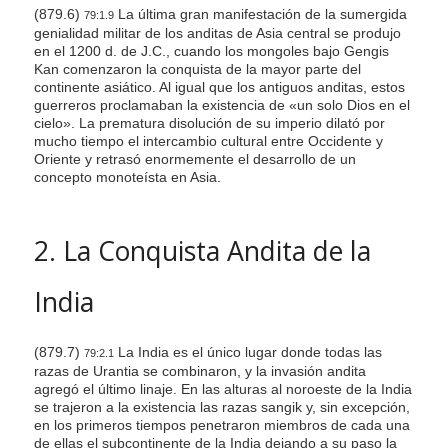
(879.6)
La última gran manifestación de la sumergida
79:1.9
genialidad militar de los anditas de Asia central se produjo
en el 1200 d. de J.C., cuando los mongoles bajo Gengis
Kan comenzaron la conquista de la mayor parte del
continente asiático. Al igual que los antiguos anditas, estos
guerreros proclamaban la existencia de «un solo Dios en el
cielo». La prematura disolución de su imperio dilató por
mucho tiempo el intercambio cultural entre Occidente y
Oriente y retrasó enormemente el desarrollo de un
concepto monoteísta en Asia.
2. La Conquista Andita de la
India
(879.7)
La India es el único lugar donde todas las
79:2.1
razas de Urantia se combinaron, y la invasión andita
agregó el último linaje. En las alturas al noroeste de la India
se trajeron a la existencia las razas sangik y, sin excepción,
en los primeros tiempos penetraron miembros de cada una
de ellas el subcontinente de la India dejando a su paso la