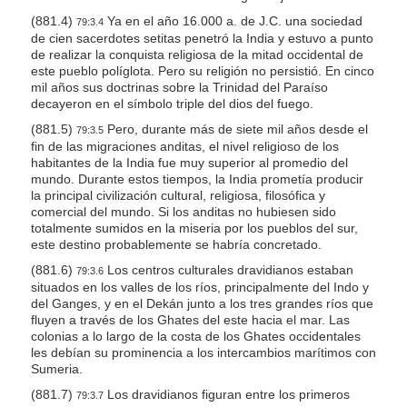
(881.4)
Ya en el año 16.000 a. de J.C. una sociedad
79:3.4
de cien sacerdotes setitas penetró la India y estuvo a punto
de realizar la conquista religiosa de la mitad occidental de
este pueblo políglota. Pero su religión no persistió. En cinco
mil años sus doctrinas sobre la Trinidad del Paraíso
decayeron en el símbolo triple del dios del fuego.
(881.5)
Pero, durante más de siete mil años desde el
79:3.5
fin de las migraciones anditas, el nivel religioso de los
habitantes de la India fue muy superior al promedio del
mundo. Durante estos tiempos, la India prometía producir
la principal civilización cultural, religiosa, filosófica y
comercial del mundo. Si los anditas no hubiesen sido
totalmente sumidos en la miseria por los pueblos del sur,
este destino probablemente se habría concretado.
(881.6)
Los centros culturales dravidianos estaban
79:3.6
situados en los valles de los ríos, principalmente del Indo y
del Ganges, y en el Dekán junto a los tres grandes ríos que
fluyen a través de los Ghates del este hacia el mar. Las
colonias a lo largo de la costa de los Ghates occidentales
les debían su prominencia a los intercambios marítimos con
Sumeria.
(881.7)
Los dravidianos figuran entre los primeros
79:3.7