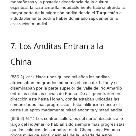
montañosas y la posterior decadencia de la cultura
espiritual, la raza amarilla indudablemente habría atraído la
mayor parte de la migración andita desde el Turquestán e
indudablemente podría haber dominado rápidamente la
civilización mundial.
7. Los Anditas Entran a la
China
(886.2)
Hace unos quince mil años los anditas
79:7.1
atravesaban en grandes números el paso de Ti Tao y se
diseminaban por la parte superior del valle del río Amarillo
entre las colonias chinas de Kansu. De allí penetraron en
dirección este hasta Honan, donde estaban ubicadas las
comunidades más progresistas. Esta infiltración desde el
oeste fue aproximadamente mitad andonita y mitad andita.
(886.3)
Los centros culturales del norte ubicados a lo
79:7.2
largo del río Amarillo habían sido siempre más progresistas
que las colonias del sur sobre el río Changjiang. En unos
pocos miles de años, después de la llegada de estos