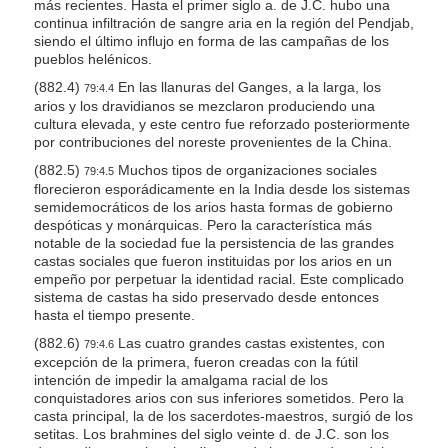
más recientes. Hasta el primer siglo a. de J.C. hubo una
continua infiltración de sangre aria en la región del Pendjab,
siendo el último influjo en forma de las campañas de los
pueblos helénicos.
(882.4)
En las llanuras del Ganges, a la larga, los
79:4.4
arios y los dravidianos se mezclaron produciendo una
cultura elevada, y este centro fue reforzado posteriormente
por contribuciones del noreste provenientes de la China.
(882.5)
Muchos tipos de organizaciones sociales
79:4.5
florecieron esporádicamente en la India desde los sistemas
semidemocráticos de los arios hasta formas de gobierno
despóticas y monárquicas. Pero la característica más
notable de la sociedad fue la persistencia de las grandes
castas sociales que fueron instituidas por los arios en un
empeño por perpetuar la identidad racial. Este complicado
sistema de castas ha sido preservado desde entonces
hasta el tiempo presente.
(882.6)
Las cuatro grandes castas existentes, con
79:4.6
excepción de la primera, fueron creadas con la fútil
intención de impedir la amalgama racial de los
conquistadores arios con sus inferiores sometidos. Pero la
casta principal, la de los sacerdotes-maestros, surgió de los
setitas. Los brahmines del siglo veinte d. de J.C. son los