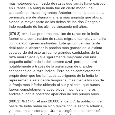
más heterogénea mezcla de razas que jamás haya existido
en Urantia. La antigua India fue en cierto modo una
captación de razas migrantes. Anteriormente, la base de la
península era de alguna manera más angosta que ahora,
siendo la mayor parte de los deltas de los ríos Ganges e
Indo resultado de los últimos cincuenta mil años.
(879.8)
Las primeras mezclas de razas en la India
79:2.2
fueron una combinación de razas migratorias roja y amarilla
con los aborígenes andonitas. Este grupo fue más tarde
debilitado al absorber la porción más grande de la extinta
cepa verde del este así como grandes cantidades de la
raza anaranjada, y fue ligeramente mejorado con una
pequeña adición de la del hombre azul, pero empeoró
notablemente a través de la asimilación de grandes
cantidades de la raza índiga. Pero no es completamente
propio decir que los llamados aborígenes de la India le
representen a esta gente temprana, más bien ellos son de
la franja más inferior ubicada al sur y al este, que nunca
fueron completamente absorbidos ni por los primeros
anditas ni por la posterior aparición de sus primos arios.
(880.1)
Por el año 20.000 a. de J.C. la población del
79:2.3
oeste de India había ya sido teñida con la sangre adánica,
y nunca en la historia de Urantia ningún pueblo combinó