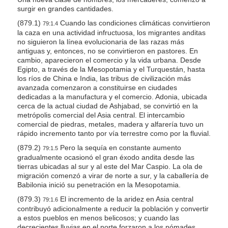
surgir en grandes cantidades.
(879.1)
Cuando las condiciones climáticas convirtieron
79:1.4
la caza en una actividad infructuosa, los migrantes anditas
no siguieron la línea evolucionaria de las razas más
antiguas y, entonces, no se convirtieron en pastores. En
cambio, aparecieron el comercio y la vida urbana. Desde
Egipto, a través de la Mesopotamia y el Turquestán, hasta
los ríos de China e India, las tribus de civilización más
avanzada comenzaron a constituirse en ciudades
dedicadas a la manufactura y el comercio. Adonia, ubicada
cerca de la actual ciudad de Ashjabad, se convirtió en la
metrópolis comercial del Asia central. El intercambio
comercial de piedras, metales, madera y alfarería tuvo un
rápido incremento tanto por vía terrestre como por la fluvial.
(879.2)
Pero la sequía en constante aumento
79:1.5
gradualmente ocasionó el gran éxodo andita desde las
tierras ubicadas al sur y al este del Mar Caspio. La ola de
migración comenzó a virar de norte a sur, y la caballería de
Babilonia inició su penetración en la Mesopotamia.
(879.3)
El incremento de la aridez en Asia central
79:1.6
contribuyó adicionalmente a reducir la población y convertir
a estos pueblos en menos belicosos; y cuando las
decrecientes lluvias en el norte forzaron a los nómades