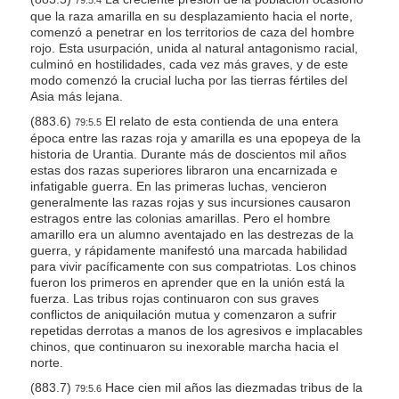
que la raza amarilla en su desplazamiento hacia el norte,
comenzó a penetrar en los territorios de caza del hombre
rojo. Esta usurpación, unida al natural antagonismo racial,
culminó en hostilidades, cada vez más graves, y de este
modo comenzó la crucial lucha por las tierras fértiles del
Asia más lejana.
(883.6)
El relato de esta contienda de una entera
79:5.5
época entre las razas roja y amarilla es una epopeya de la
historia de Urantia. Durante más de doscientos mil años
estas dos razas superiores libraron una encarnizada e
infatigable guerra. En las primeras luchas, vencieron
generalmente las razas rojas y sus incursiones causaron
estragos entre las colonias amarillas. Pero el hombre
amarillo era un alumno aventajado en las destrezas de la
guerra, y rápidamente manifestó una marcada habilidad
para vivir pacíficamente con sus compatriotas. Los chinos
fueron los primeros en aprender que en la unión está la
fuerza. Las tribus rojas continuaron con sus graves
conflictos de aniquilación mutua y comenzaron a sufrir
repetidas derrotas a manos de los agresivos e implacables
chinos, que continuaron su inexorable marcha hacia el
norte.
(883.7)
Hace cien mil años las diezmadas tribus de la
79:5.6