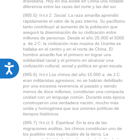
dravidiana. Hoy en día existe en China una notable
diferencia entre las razas del norte y las del sur.
(885.5)
2.
Social.
La raza amarilla aprendió
79:6.8
rápidamente el valor de la paz interna. Su pacifismo
tanto contribuyó al aumento de la población que
aseguró la diseminación de su civilización entre
millones de personas. Desde el año 25.000 el 5000
a. de J.C. la civilización más masiva de Urantia se
hallaba en el centro y en el norte de China. El
hombre amarillo fue el primero en lograr una
solidaridad racial y el primero en alcanzar una
civilización cultural, social y política en gran escala.
A
(885.6)
Los chinos del año 15.000 a. de J.C.
c
79:6.9
eran militaristas agresivos; no se habían debilitado
c
por una excesiva reverencia al pasado y siendo
menos de doce millones, constituían una compacta
e
unidad con un lenguaje común. Durante esta época
s
construyeron una verdadera nación, mucho más
unida y homogénea que sus uniones políticas de
s
tiempos históricos.
i
(885.7)
3.
Espiritual.
En la era de las
79:6.10
b
migraciones anditas, los chinos constituían uno de
los pueblos más espirituales de la tierra. La
i