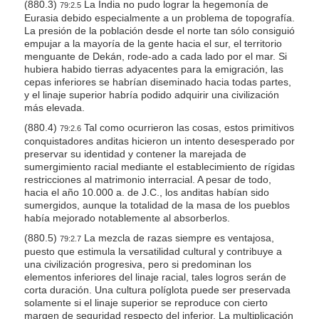
(880.3)
La India no pudo lograr la hegemonía de
79:2.5
Eurasia debido especialmente a un problema de topografía.
La presión de la población desde el norte tan sólo consiguió
empujar a la mayoría de la gente hacia el sur, el territorio
menguante de Dekán, rode-ado a cada lado por el mar. Si
hubiera habido tierras adyacentes para la emigración, las
cepas inferiores se habrían diseminado hacia todas partes,
y el linaje superior habría podido adquirir una civilización
más elevada.
(880.4)
Tal como ocurrieron las cosas, estos primitivos
79:2.6
conquistadores anditas hicieron un intento desesperado por
preservar su identidad y contener la marejada de
sumergimiento racial mediante el establecimiento de rígidas
restricciones al matrimonio interracial. A pesar de todo,
hacia el año 10.000 a. de J.C., los anditas habían sido
sumergidos, aunque la totalidad de la masa de los pueblos
había mejorado notablemente al absorberlos.
(880.5)
La mezcla de razas siempre es ventajosa,
79:2.7
puesto que estimula la versatilidad cultural y contribuye a
una civilización progresiva, pero si predominan los
elementos inferiores del linaje racial, tales logros serán de
corta duración. Una cultura políglota puede ser preservada
solamente si el linaje superior se reproduce con cierto
margen de seguridad respecto del inferior. La multiplicación