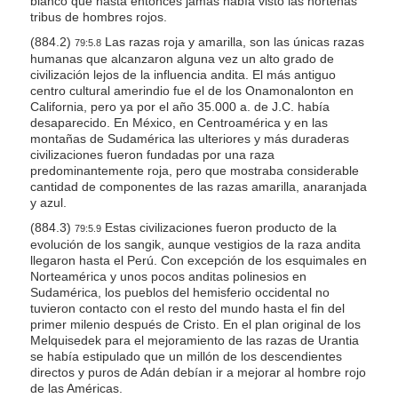
blanco que hasta entonces jamás había visto las norteñas
tribus de hombres rojos.
(884.2)
Las razas roja y amarilla, son las únicas razas
79:5.8
humanas que alcanzaron alguna vez un alto grado de
civilización lejos de la influencia andita. El más antiguo
centro cultural amerindio fue el de los Onamonalonton en
California, pero ya por el año 35.000 a. de J.C. había
desaparecido. En México, en Centroamérica y en las
montañas de Sudamérica las ulteriores y más duraderas
civilizaciones fueron fundadas por una raza
predominantemente roja, pero que mostraba considerable
cantidad de componentes de las razas amarilla, anaranjada
y azul.
(884.3)
Estas civilizaciones fueron producto de la
79:5.9
evolución de los sangik, aunque vestigios de la raza andita
llegaron hasta el Perú. Con excepción de los esquimales en
Norteamérica y unos pocos anditas polinesios en
Sudamérica, los pueblos del hemisferio occidental no
tuvieron contacto con el resto del mundo hasta el fin del
primer milenio después de Cristo. En el plan original de los
Melquisedek para el mejoramiento de las razas de Urantia
se había estipulado que un millón de los descendientes
directos y puros de Adán debían ir a mejorar al hombre rojo
de las Américas.