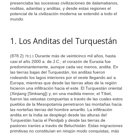
presenciaba las sucesivas civilizaciones de dalamatianos,
s
noditas, adanitas y anditas, y desde estas regiones el
s
potencial de la civilización moderna se extendió a todo el
mundo.
i
b
i
1. Los Anditas del Turquestán
l
i
(878.2)
Durante más de veinticinco mil años, hasta
79:1.1
t
casi el año 2000 a. de J.C., el corazón de Eurasia fue
y
predominantemente, aunque cada vez menos, andita. En
s
las tierras bajas del Turquestán, los anditas fueron
rodeando los lagos interiores por el oeste llegando así a
y
Europa, mientras que desde las tierras altas de la región
s
hicieron una infiltración hacia el este. El Turquestán oriental
(Xinjiang [Sinkiang]) y, en una medida menor, el Tíbet,
t
fueron las vetustas compuertas a través de las cuales estos
e
pueblos de la Mesopotamia penetraron las montañas hacia
m
las norteñas tierras del hombre amarillo. La infiltración
andita en la India se desplegó desde las alturas del
.
Turquestán hacia el Pendjab y desde las tierras de
pastoreo iraníes a través de Beluchistán. Estas migraciones
primitivas no constituían en ningún modo conquistas, más