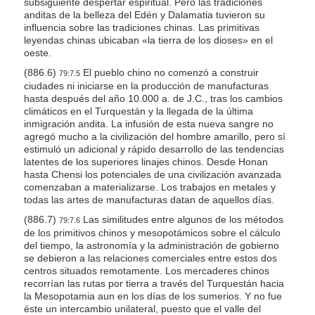
subsiguiente despertar espiritual. Pero las tradiciones
anditas de la belleza del Edén y Dalamatia tuvieron su
influencia sobre las tradiciones chinas. Las primitivas
leyendas chinas ubicaban «la tierra de los dioses» en el
oeste.
(886.6)
El pueblo chino no comenzó a construir
79:7.5
ciudades ni iniciarse en la producción de manufacturas
hasta después del año 10.000 a. de J.C., tras los cambios
climáticos en el Turquestán y la llegada de la última
inmigración andita. La infusión de esta nueva sangre no
agregó mucho a la civilización del hombre amarillo, pero sí
estimuló un adicional y rápido desarrollo de las tendencias
latentes de los superiores linajes chinos. Desde Honan
hasta Chensi los potenciales de una civilización avanzada
comenzaban a materializarse. Los trabajos en metales y
todas las artes de manufacturas datan de aquellos días.
(886.7)
Las similitudes entre algunos de los métodos
79:7.6
de los primitivos chinos y mesopotámicos sobre el cálculo
del tiempo, la astronomía y la administración de gobierno
se debieron a las relaciones comerciales entre estos dos
centros situados remotamente. Los mercaderes chinos
recorrían las rutas por tierra a través del Turquestán hacia
la Mesopotamia aun en los días de los sumerios. Y no fue
éste un intercambio unilateral, puesto que el valle del