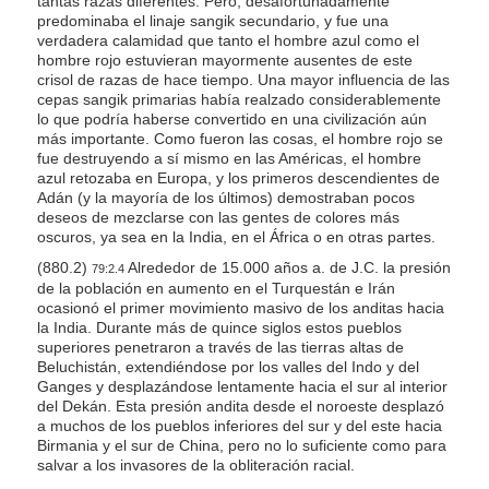
tantas razas diferentes. Pero, desafortunadamente
predominaba el linaje sangik secundario, y fue una
verdadera calamidad que tanto el hombre azul como el
hombre rojo estuvieran mayormente ausentes de este
crisol de razas de hace tiempo. Una mayor influencia de las
cepas sangik primarias había realzado considerablemente
lo que podría haberse convertido en una civilización aún
más importante. Como fueron las cosas, el hombre rojo se
fue destruyendo a sí mismo en las Américas, el hombre
azul retozaba en Europa, y los primeros descendientes de
Adán (y la mayoría de los últimos) demostraban pocos
deseos de mezclarse con las gentes de colores más
oscuros, ya sea en la India, en el África o en otras partes.
(880.2)
Alrededor de 15.000 años a. de J.C. la presión
79:2.4
de la población en aumento en el Turquestán e Irán
ocasionó el primer movimiento masivo de los anditas hacia
la India. Durante más de quince siglos estos pueblos
superiores penetraron a través de las tierras altas de
Beluchistán, extendiéndose por los valles del Indo y del
Ganges y desplazándose lentamente hacia el sur al interior
del Dekán. Esta presión andita desde el noroeste desplazó
a muchos de los pueblos inferiores del sur y del este hacia
Birmania y el sur de China, pero no lo suficiente como para
salvar a los invasores de la obliteración racial.