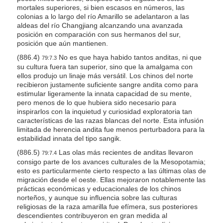
mortales superiores, si bien escasos en números, las
colonias a lo largo del río Amarillo se adelantaron a las
aldeas del río Changjiang alcanzando una avanzada
posición en comparación con sus hermanos del sur,
posición que aún mantienen.
(886.4)
No es que haya habido tantos anditas, ni que
79:7.3
su cultura fuera tan superior, sino que la amalgama con
ellos produjo un linaje más versátil. Los chinos del norte
recibieron justamente suficiente sangre andita como para
estimular ligeramente la innata capacidad de su mente,
pero menos de lo que hubiera sido necesario para
inspirarlos con la inquietud y curiosidad exploratoria tan
características de las razas blancas del norte. Esta infusión
limitada de herencia andita fue menos perturbadora para la
estabilidad innata del tipo sangik.
(886.5)
Las olas más recientes de anditas llevaron
79:7.4
consigo parte de los avances culturales de la Mesopotamia;
esto es particularmente cierto respecto a las últimas olas de
migración desde el oeste. Ellas mejoraron notablemente las
prácticas económicas y educacionales de los chinos
norteños, y aunque su influencia sobre las culturas
religiosas de la raza amarilla fue efímera, sus posteriores
descendientes contribuyeron en gran medida al