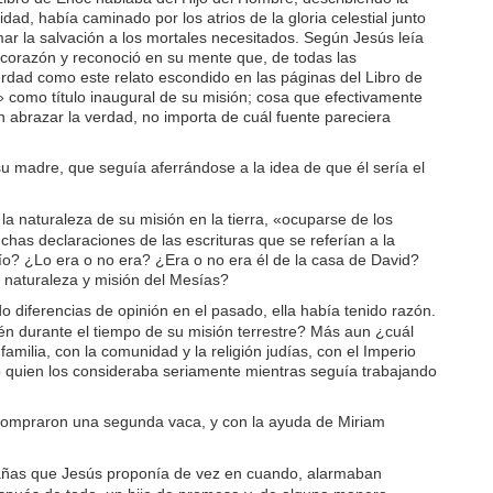
ad, había caminado por los atrios de la gloria celestial junto
amar la salvación a los mortales necesitados. Según Jesús leía
 corazón y reconoció en su mente que, de todas las
verdad como este relato escondido en las páginas del Libro de
 como título inaugural de su misión; cosa que efectivamente
n abrazar la verdad, no importa de cuál fuente pareciera
u madre, que seguía aferrándose a la idea de que él sería el
a naturaleza de su misión en la tierra, «ocuparse de los
as declaraciones de las escrituras que se referían a la
dío? ¿Lo era o no era? ¿Era o no era él de la casa de David?
a naturaleza y misión del Mesías?
diferencias de opinión en el pasado, ella había tenido razón.
én durante el tiempo de su misión terrestre? Más aun ¿cuál
milia, con la comunidad y la religión judías, con el Imperio
o quien los consideraba seriamente mientras seguía trabajando
. Compraron una segunda vaca, y con la ayuda de Miriam
xtrañas que Jesús proponía de vez en cuando, alarmaban