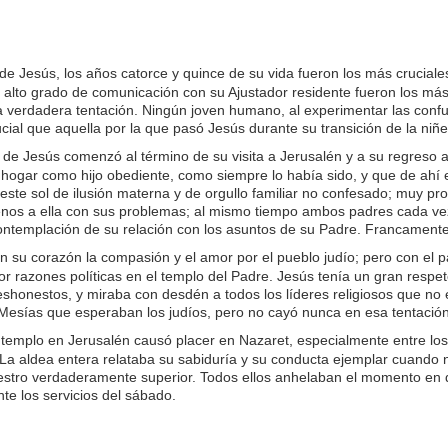
de Jesús, los años catorce y quince de su vida fueron los más crucia
n alto grado de comunicación con su Ajustador residente fueron los más 
a verdadera tentación. Ningún joven humano, al experimentar las confu
l que aquella por la que pasó Jesús durante su transición de la niñez
 de Jesús comenzó al término de su visita a Jerusalén y a su regreso a 
hogar como hijo obediente, como siempre lo había sido, y que de ahí e
 este sol de ilusión materna y de orgullo familiar no confesado; muy 
os a ella con sus problemas; al mismo tiempo ambos padres cada vez 
contemplación de su relación con los asuntos de su Padre. Francamen
 su corazón la compasión y el amor por el pueblo judío; pero con el 
 razones políticas en el templo del Padre. Jesús tenía un gran respeto
eshonestos, y miraba con desdén a todos los líderes religiosos que no 
l Mesías que esperaban los judíos, pero no cayó nunca en esa tentación
 templo en Jerusalén causó placer en Nazaret, especialmente entre los
La aldea entera relataba su sabiduría y su conducta ejemplar cuando n
maestro verdaderamente superior. Todos ellos anhelaban el momento en
nte los servicios del sábado.