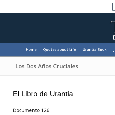
P
l
e
a
s
e
n
o
t
e
:
Home
Quotes about Life
Urantia Book
T
h
i
s
Los Dos Años Cruciales
w
e
b
s
i
t
El Libro de Urantia
e
i
n
c
Documento 126
l