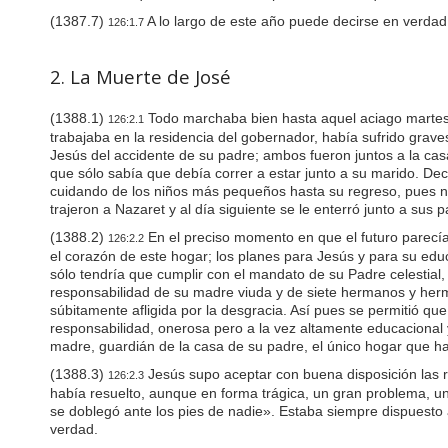
w
(1387.7)
A lo largo de este año puede decirse en verdad 
126:1.7
e
b
s
2. La Muerte de José
i
t
e
(1388.1)
Todo marchaba bien hasta aquel aciago martes 2
126:2.1
t
trabajaba en la residencia del gobernador, había sufrido grave
o
Jesús del accidente de su padre; ambos fueron juntos a la cas
p
que sólo sabía que debía correr a estar junto a su marido. De
e
cuidando de los niños más pequeños hasta su regreso, pues n
o
trajeron a Nazaret y al día siguiente se le enterró junto a sus 
p
l
(1388.2)
En el preciso momento en que el futuro parecía 
126:2.2
e
el corazón de este hogar; los planes para Jesús y para su edu
w
sólo tendría que cumplir con el mandato de su Padre celestial,
i
responsabilidad de su madre viuda y de siete hermanos y herma
t
súbitamente afligida por la desgracia. Así pues se permitió qu
h
responsabilidad, onerosa pero a la vez altamente educacional 
v
madre, guardián de la casa de su padre, el único hogar que h
i
s
(1388.3)
Jesús supo aceptar con buena disposición las r
126:2.3
u
había resuelto, aunque en forma trágica, un gran problema, un
a
se doblegó ante los pies de nadie». Estaba siempre dispuesto
l
verdad.
d