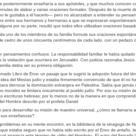
e posteriormente enseñaría a sus apóstoles, y que muchos conocen co
 fórmulas de alabar y varias oraciones formales. Después de la muerte 
 le gustaba a él hacerlo— pero no alcanzaban a entender su pensamien
res entre sus hermanos y hermanas a que se expresaran espontáneamen
 alguna por su parte, resultó que todos ellos utilizaban oraciones basa
da uno de los miembros de su familia formule sus oraciones espontán
la de cedro de unos cincuenta centímetros de cada lado, con un pedazo
pensamientos confusos. La responsabilidad familiar le había quitado
 visitación que ocurriera en Jerusalén. Con justicia razonaba Jesús q
milia debía ser su primera obligación.
lamado Libro de Enoc un pasaje que le sugirió la adopción futura del t
 idea del Mesías judío y estaba firmemente convencido de que él no h
 para derrocar la dominación extranjera en Palestina. Sabía que jamás
res morales se limitara únicamente al pueblo judío. Por eso su misión 
as escrituras hebreas; por lo menos no de la manera en que comprendí
el Hombre descrito por el profeta Daniel.
do para desarrollar su misión de maestro universal, ¿cómo se llamaría
en sus enseñanzas?
problemas en su mente encontró, en la biblioteca de la sinagoga de Naz
que estaba seguro que no había sido escrito por el Enoc de antaño, le
cual aparecía este término de «Hijo del Hombre». El autor del llamado 