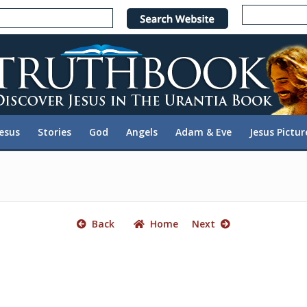
e
n
r
e
a
d
e
Jesus
Stories
God
Angels
Adam & Eve
Jesus Pictur
r
s
Back
Home
Next