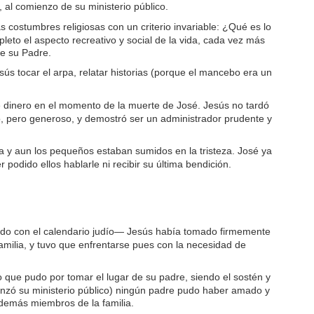
 al comienzo de su ministerio público.
 costumbres religiosas con un criterio invariable: ¿Qué es lo
o el aspecto recreativo y social de la vida, cada vez más
de su Padre.
ús tocar el arpa, relatar historias (porque el mancebo era un
dinero en el momento de la muerte de José. Jesús no tardó
vo, pero generoso, y demostró ser un administrador prudente y
a y aun los pequeños estaban sumidos en la tristeza. José ya
odido ellos hablarle ni recibir su última bendición.
rdo con el calendario judío— Jesús había tomado firmemente
familia, y tuvo que enfrentarse pues con la necesidad de
lo que pudo por tomar el lugar de su padre, siendo el sostén y
enzó su ministerio público) ningún padre pudo haber amado y
demás miembros de la familia.