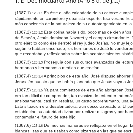
1. El Decimocuarto Año (Año 8 d. de J.C.)
P
r
e
(1387.1)
Es éste el año calendario de su catorze cumple
126:1.1
s
rápidamente en carpintero y ebanista experto. Ese verano frec
s
más conciencia de la naturaleza de su autootorgamiento en la t
C
o
(1387.2)
Esta colina había sido, poco más de cien años a
126:1.2
n
de Simeón, Jesús dominaba Nazaret y el campo circundante. Divi
t
otro ejército como ése derrotó al rey judeo Josías. No muy lejo
r
según le habían enseñado, los hermanos de José lo vendieron c
o
que recordaba y reflexionaba sobre los acontecimientos históri
l
-
(1387.3)
Proseguía con sus cursos avanzados de lectura 
126:1.3
F
hermanos y hermanas a medida que crecían.
1
1
(1387.4)
A principios de este año, José dispuso ahorra
126:1.4
t
Jerusalén puesto que se había planeado que Jesús vaya a Jeru
o
(1387.5)
Ya para comienzos de este año abrigaban José y
a
126:1.5
era tan difícil de comprender, tan evasivo de entender; ademá
d
j
ansiosamente, casi sin respirar, un gesto sobrehumano, una ac
u
Esta situación era desalentadora, aun descorazonadora. El pu
s
establecían su autoridad divina por realizar milagros y por ha
t
contemplar el futuro de este hijo.
t
(1387.6)
De muchas maneras se reflejaba en el hogar la 
h
126:1.6
blancas lisas que se usaban como pizarras en las que se escr
e