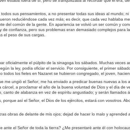
en estaba fuera de sí, pero se tranquilizaba al recordar que él era, 
odos sus pensamientos, a no presentar todas sus ideas al mundo; ni si
fueron reduciéndose cada vez más; es decir, que cada vez hablaba me
rente del común de la gente. En apariencia se volvió un ser común y c
 y de confianza, pero sus problemas eran demasiado complejos para l
las el peso de sus cargas.
par oficialmente el púlpito de la sinagoga los sábados. Muchas veces 
 según la ley, podía oficiar el servicio. Por consiguiente, el primer s
do todos los fieles en Nazaret se hubieron congregado, el joven, hacien
que me ungió el Señor; me ha enviado a predicar buenas nuevas a los a
e la cárcel, a proclamar el año de la buena voluntad de Dios y el día de
o, canto de alabanza en vez de espíritu angustiado; y serán llamados árb
 porque así el Señor, el Dios de los ejércitos, estará con vosotros. Abo
ras obras de delante de mis ojos; dejad de hacer lo malo y aprended a h
 ante el Señor de toda la tierra? ¿Me presentaré ante él con holoca