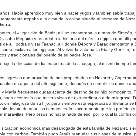
años. Había aprendido muy bien a hacer yugos y también sabía trabajar
uentemente trepaba a la cima de la colina situada al noroeste de Naz
ierra.
ntes, el «lugar alto de Baal»; allí se encontraba la tumba de Simeón, 
saba Meguido y recordaba la historia del ejército egipcio que allí ga
s de allí podía divisar Taanac, allí donde Débora y Barac derrotaron a
omo esclavo a los egipcios. Al volver la vista hacia Ebal y Gerizim, 
cos y tradicionales del pueblo de su padre José.
bajo la dirección de los maestros de la sinagoga; al mismo tiempo ta
r los ingresos que proveían de sus propiedades en Nazaret y Capernau
salén en agosto del año siguiente, después de cumplir los quince año
 María frecuentes dudas acerca del destino de su hijo primogénito. Po
s, nada acontecía que tuviera visos de extraordinario o de milagroso
ción milagrosa de su hijo; pero siempre esta esperanza anhelante se h
eblo devoto de aquellos tiempos creía sinceramente que los profetas
cer maravillas. Pero Jesús no hacía nada de eso; por lo cual la confusi
situación económica más desahogada de esta familia de Nazaret, siendo
ibía con carbón. También pudo Jesús reanudar sus clases de música, p