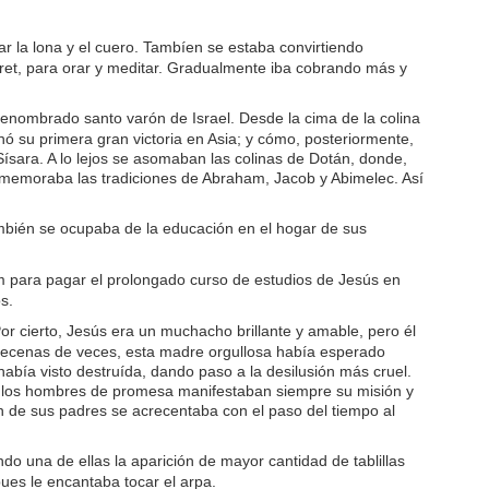
 la lona y el cuero. Tambíen se estaba convirtiendo
aret, para orar y meditar. Gradualmente iba cobrando más y
renombrado santo varón de Israel. Desde la cima de la colina
nó su primera gran victoria en Asia; y cómo, posteriormente,
 Sísara. A lo lejos se asomaban las colinas de Dotán, donde,
rememoraba las tradiciones de Abraham, Jacob y Abimelec. Así
mbién se ocupaba de la educación en el hogar de sus
m para pagar el prolongado curso de estudios de Jesús en
s.
r cierto, Jesús era un muchacho brillante y amable, pero él
. Decenas de veces, esta madre orgullosa había esperado
abía visto destruída, dando paso a la desilusión más cruel.
 y los hombres de promesa manifestaban siempre su misión y
ón de sus padres se acrecentaba con el paso del tiempo al
 una de ellas la aparición de mayor cantidad de tablillas
ues le encantaba tocar el arpa.