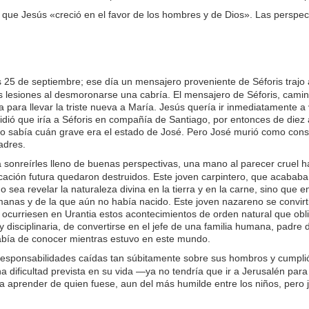
que Jesús «creció en el favor de los hombres y de Dios». Las perspecti
5 de septiembre; ese día un mensajero proveniente de Séforis trajo a
s lesiones al desmoronarse una cabría. El mensajero de Séforis, camino
a para llevar la triste nueva a María. Jesús quería ir inmediatamente 
cidió que iría a Séforis en compañía de Santiago, por entonces de die
o sabía cuán grave era el estado de José. Pero José murió como conse
padres.
sonreírles lleno de buenas perspectivas, una mano al parecer cruel ha
cación futura quedaron destruidos. Este joven carpintero, que acababa 
 o sea revelar la naturaleza divina en la tierra y en la carne, sino qu
nas y de la que aún no había nacido. Este joven nazareno se convirtió
e ocurriesen en Urantia estos acontecimientos de orden natural que obli
y disciplinaria, de convertirse en el jefe de una familia humana, pad
abía de conocer mientras estuvo en este mundo.
esponsabilidades caídas tan súbitamente sobre sus hombros y cumplió f
a dificultad prevista en su vida —ya no tendría que ir a Jerusalén par
 a aprender de quien fuese, aun del más humilde entre los niños, pero