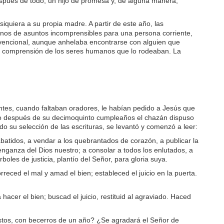
después de todo, un hijo de promesa y, de alguna manera,
quiera a su propia madre. A partir de este año, las
nos de asuntos incomprensibles para una persona corriente,
onvencional, aunque anhelaba encontrarse con alguien que
a comprensión de los seres humanos que lo rodeaban. La
antes, cuando faltaban oradores, le habían pedido a Jesús que
ábado después de su decimoquinto cumpleaños el chazán dispuso
do su selección de las escrituras, se levantó y comenzó a leer:
batidos, a vendar a los quebrantados de corazón, a publicar la
 venganza del Dios nuestro; a consolar a todos los enlutados, a
oles de justicia, plantío del Señor, para gloria suya.
rreced el mal y amad el bien; estableced el juicio en la puerta.
acer el bien; buscad el juicio, restituid al agraviado. Haced
ustos, con becerros de un año? ¿Se agradará el Señor de