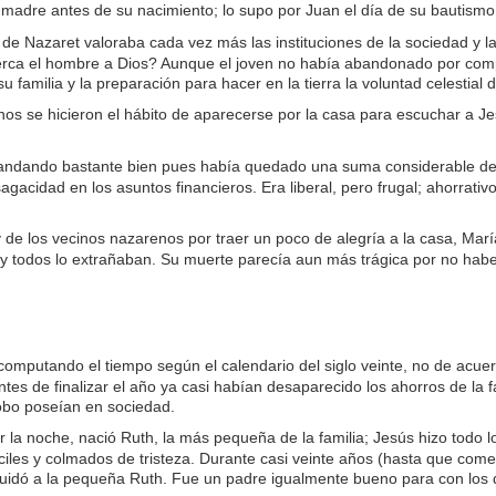
 madre antes de su nacimiento; lo supo por Juan el día de su bautismo,
e Nazaret valoraba cada vez más las instituciones de la sociedad y las
a el hombre a Dios? Aunque el joven no había abandonado por complet
 familia y la preparación para hacer en la tierra la voluntad celestial 
nos se hicieron el hábito de aparecerse por la casa para escuchar a Jes
 andando bastante bien pues había quedado una suma considerable de 
gacidad en los asuntos financieros. Era liberal, pero frugal; ahorrati
 de los vecinos nazarenos por traer un poco de alegría a la casa, Marí
 todos lo extrañaban. Su muerte parecía aun más trágica por no haber p
putando el tiempo según el calendario del siglo veinte, no de acue
ntes de finalizar el año ya casi habían desaparecido los ahorros de la 
obo poseían en sociedad.
or la noche, nació Ruth, la más pequeña de la familia; Jesús hizo todo 
iles y colmados de tristeza. Durante casi veinte años (hasta que com
cuidó a la pequeña Ruth. Fue un padre igualmente bueno para con los 