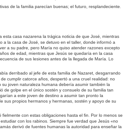
vas de la familia parecían buenas; el futuro, resplandeciente.
 esta casa nazarena la trágica noticia de que José, mientras
 a la casa de José, se detuvo en el taller, donde informó a
a ver a su padre, pero María no quiso atender razones excepto
z años de edad, mientras que Jesús se quedaría en la casa
cuencia de sus lesiones antes de la llegada de María. Lo
bía derribado al jefe de esta familia de Nazaret, desgarrando
de cumplir catorce años, despertó a una cruel realidad: no
e en su joven naturaleza humana debería asumir también la
 de golpe en el único sostén y consuelo de su familia tan
garían a este joven de destino a asumir tan pronto la
re de sus propios hermanos y hermanas, sostén y apoyo de su
ielmente con estas obligaciones hasta el fin. Por lo menos se
a estudiar con los rabinos. Siempre fue verdad que Jesús «no
 jamás derivó de fuentes humanas la autoridad para enseñar la