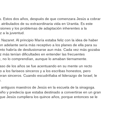
les. Estos dos años, después de que comenzara Jesús a cobrar
atribulados de su extraordinaria vida en Urantia. Es este
siones y los problemas de adaptación inherentes a la
 a la juventud.
Nazaret. Al principio María estaba feliz con la idea de haber
n adelante sería más receptivo a los planes de ella para su
pronto habría de desilusionarse aun más. Cada vez más gozaba
más tenían dificultades en entender las frecuentes
te, no lo comprendían, aunque lo amaban tiernamente.
paso de los años se fue acentuando en su mente un recto
 a los fariseos sinceros y a los escribas honestos, pero
eran sinceros. Cuando escudriñaba el liderazgo de Israel, le
.
 antiguos maestros de Jesús en la escuela de la sinagoga.
iño y predecía que estaba destinado a convertirse en un gran
 que Jesús cumpliera los quince años, porque entonces se le