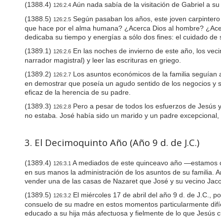
i
(1388.4)
Aún nada sabía de la visitación de Gabriel a su
126:2.4
s
(1388.5)
Según pasaban los años, este joven carpintero d
a
126:2.5
b
que hace por el alma humana? ¿Acerca Dios al hombre? ¿Acerc
i
dedicaba su tiempo y energías a sólo dos fines: el cuidado de su
l
(1389.1)
En las noches de invierno de este año, los veci
126:2.6
i
narrador magistral) y leer las escrituras en griego.
t
i
(1389.2)
Los asuntos económicos de la familia seguían
126:2.7
e
en demostrar que poseía un agudo sentido de los negocios y sa
s
eficaz de la herencia de su padre.
w
h
(1389.3)
Pero a pesar de todos los esfuerzos de Jesús y
126:2.8
o
no estaba. José había sido un marido y un padre excepcional, y
a
r
e
3. El Decimoquinto Año (Año 9 d. de J.C.)
u
s
i
(1389.4)
A mediados de este quinceavo año —estamos com
126:3.1
n
en sus manos la administración de los asuntos de su familia. A
g
vender una de las casas de Nazaret que José y su vecino Jac
a
(1389.5)
El miércoles 17 de abril del año 9 d. de J.C., p
s
126:3.2
c
consuelo de su madre en estos momentos particularmente difíc
r
educado a su hija más afectuosa y fielmente de lo que Jesús 