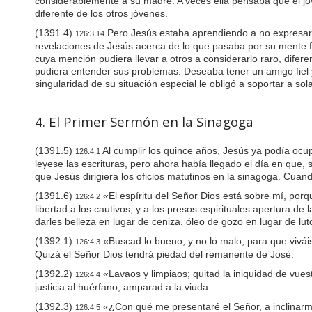
considerablemente a su madre. A veces ella pensaba que el jov
diferente de los otros jóvenes.
(1391.4)
Pero Jesús estaba aprendiendo a no expresar t
126:3.14
revelaciones de Jesús acerca de lo que pasaba por su mente 
cuya mención pudiera llevar a otros a considerarlo raro, dife
pudiera entender sus problemas. Deseaba tener un amigo fiel
singularidad de su situación especial le obligó a soportar a so
4. El Primer Sermón en la Sinagoga
(1391.5)
Al cumplir los quince años, Jesús ya podía ocu
126:4.1
leyese las escrituras, pero ahora había llegado el día en que,
que Jesús dirigiera los oficios matutinos en la sinagoga. Cuan
(1391.6)
«El espíritu del Señor Dios está sobre mí, por
126:4.2
libertad a los cautivos, y a los presos espirituales apertura d
darles belleza en lugar de ceniza, óleo de gozo en lugar de lut
(1392.1)
«Buscad lo bueno, y no lo malo, para que viváis,
126:4.3
Quizá el Señor Dios tendrá piedad del remanente de José.
(1392.2)
«Lavaos y limpiaos; quitad la iniquidad de vuest
126:4.4
justicia al huérfano, amparad a la viuda.
(1392.3)
«¿Con qué me presentaré el Señor, a inclinarme
126:4.5