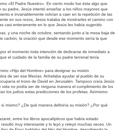
mo «El Padre Nuestro». En cierto modo fue ésta algo que
de su padre, Jesús intentó enseñar a los niños mayores que
to e invariablemente volvían a caer en la repetición de las
te en sus rezos, Jesús trataba de mostrarles el camino con
das casi enteramente en lo que Jesús les había sugerido.
eas, y una noche de octubre, sentando junto a la mesa baja de
 de carbón, la oración que desde ese momento sería la que
 por el momento toda intención de dedicarse de inmediato a
ue el cuidado de la familia de su padre terrenal tenía
érmino «Hijo del Hombre» para designar su misión
abía de ser ese Mesías. Anhelaba ayudar al pueblo de su
 ocuparía el trono de David en Jerusalén. Tampoco creía Jesús
de vida no podía ser de ninguna manera el cumplimiento de los
an los judíos estas predicciones de los profetas. Asímismo
 a sí mismo? ¿De qué manera definiría su misión? ¿Por qué
aret, entre los libros apocalípticos que había estado
 resultó muy interesante y lo leyó y releyó muchas veces. Un
Libro de Enoc hablaba del Hijo del Hombre, describiendo la