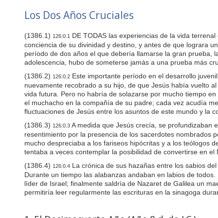
u
d
Los Dos Años Cruciales
e
s
(1386.1)
DE TODAS las experiencias de la vida terrenal 
a
126:0.1
n
conciencia de su divinidad y destino, y antes de que lograra u
a
período de dos años el que debería llamarse la gran prueba, l
c
adolescencia, hubo de someterse jamás a una prueba más crucia
c
(1386.2)
Este importante período en el desarrollo juvenil
e
126:0.2
nuevamente recobrado a su hijo, de que Jesús había vuelto al 
s
s
vida futura. Pero no habría de solazarse por mucho tiempo en
i
el muchacho en la compañía de su padre; cada vez acudía men
b
fluctuaciones de Jesús entre los asuntos de este mundo y la 
i
(1386.3)
A medida que Jesús crecía, se profundizaban en
126:0.3
l
resentimiento por la presencia de los sacerdotes nombrados por
i
mucho despreciaba a los fariseos hipócritas y a los teólogos d
t
y
tentaba a veces contemplar la posibilidad de convertirse en e
s
(1386.4)
La crónica de sus hazañas entre los sabios del
126:0.4
y
Durante un tiempo las alabanzas andaban en labios de todos. 
s
líder de Israel; finalmente saldría de Nazaret de Galilea un 
t
permitiría leer regularmente las escrituras en la sinagoga dura
e
m
.