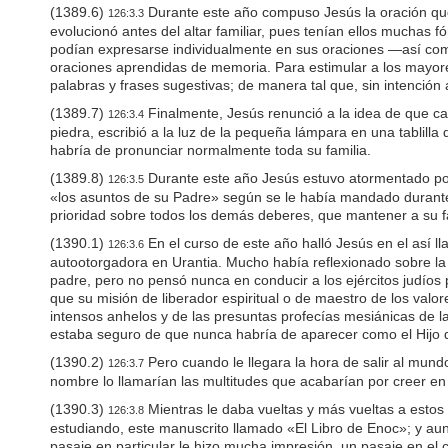
e
(1389.6)
Durante este año compuso Jesús la oración qu
126:3.3
e
evolucionó antes del altar familiar, pues tenían ellos muchas
n
podían expresarse individualmente en sus oraciones —así como
r
e
oraciones aprendidas de memoria. Para estimular a los mayo
a
palabras y frases sugestivas; de manera tal que, sin intención
d
(1389.7)
Finalmente, Jesús renunció a la idea de que ca
126:3.4
e
piedra, escribió a la luz de la pequeña lámpara en una tablil
r
habría de pronunciar normalmente toda su familia.
;
P
(1389.8)
Durante este año Jesús estuvo atormentado por 
126:3.5
r
«los asuntos de su Padre» según se le había mandado durante la
e
prioridad sobre todos los demás deberes, que mantener a su fa
s
s
(1390.1)
En el curso de este año halló Jesús en el así l
126:3.6
C
autootorgadora en Urantia. Mucho había reflexionado sobre la
o
padre, pero no pensó nunca en conducir a los ejércitos judíos
n
que su misión de liberador espiritual o de maestro de los valo
t
intensos anhelos y de las presuntas profecías mesiánicas de l
r
estaba seguro de que nunca habría de aparecer como el Hijo d
o
l
(1390.2)
Pero cuando le llegara la hora de salir al mun
126:3.7
-
nombre lo llamarían las multitudes que acabarían por creer 
F
1
(1390.3)
Mientras le daba vueltas y más vueltas a estos 
126:3.8
0
estudiando, este manuscrito llamado «El Libro de Enoc»; y aun
t
pasaje en particular le hizo mucha impresión, un pasaje en el 