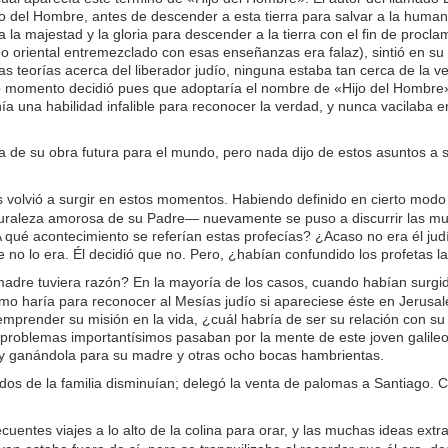
o del Hombre, antes de descender a esta tierra para salvar a la humanid
 la majestad y la gloria para descender a la tierra con el fin de procl
o oriental entremezclado con esas enseñanzas era falaz), sintió en su
as teorías acerca del liberador judío, ninguna estaba tan cerca de la 
o momento decidió pues que adoptaría el nombre de «Hijo del Hombre»
ía una habilidad infalible para reconocer la verdad, y nunca vacilaba e
de su obra futura para el mundo, pero nada dijo de estos asuntos a s
 volvió a surgir en estos momentos. Habiendo definido en cierto modo l
raleza amorosa de su Padre— nuevamente se puso a discurrir las much
¿A qué acontecimiento se referían estas profecías? ¿Acaso no era él ju
no lo era. Él decidió que no. Pero, ¿habían confundido los profetas l
dre tuviera razón? En la mayoría de los casos, cuando habían surgido 
o haría para reconocer al Mesías judío si apareciese éste en Jerusal
prender su misión en la vida, ¿cuál habría de ser su relación con su fa
 problemas importantísimos pasaban por la mente de este joven galile
 y ganándola para su madre y otras ocho bocas hambrientas.
ondos de la familia disminuían; delegó la venta de palomas a Santiago
cuentes viajes a lo alto de la colina para orar, y las muchas ideas e