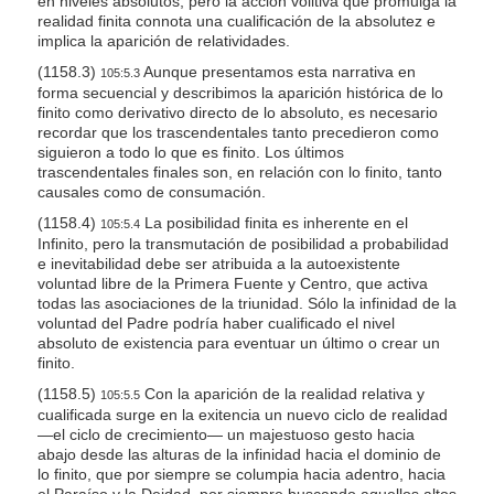
en niveles absolutos; pero la acción volitiva que promulga la
realidad finita connota una cualificación de la absolutez e
implica la aparición de relatividades.
(1158.3)
Aunque presentamos esta narrativa en
105:5.3
forma secuencial y describimos la aparición histórica de lo
finito como derivativo directo de lo absoluto, es necesario
recordar que los trascendentales tanto precedieron como
siguieron a todo lo que es finito. Los últimos
trascendentales finales son, en relación con lo finito, tanto
causales como de consumación.
(1158.4)
La posibilidad finita es inherente en el
105:5.4
Infinito, pero la transmutación de posibilidad a probabilidad
e inevitabilidad debe ser atribuida a la autoexistente
voluntad libre de la Primera Fuente y Centro, que activa
todas las asociaciones de la triunidad. Sólo la infinidad de la
voluntad del Padre podría haber cualificado el nivel
absoluto de existencia para eventuar un último o crear un
finito.
(1158.5)
Con la aparición de la realidad relativa y
105:5.5
cualificada surge en la exitencia un nuevo ciclo de realidad
—el ciclo de crecimiento— un majestuoso gesto hacia
abajo desde las alturas de la infinidad hacia el dominio de
lo finito, que por siempre se columpia hacia adentro, hacia
el Paraíso y la Deidad, por siempre buscando aquellos altos