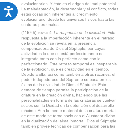
evolucionarias. Y éste es el origen del mal potencial.
La maladaptación, la desarmonía y el conflicto, todas
A
estas cosas son inherentes al crecimiento
c
evolucionario, desde los universos físicos hasta las
criaturas personales.
c
(1159.5)
4.
La respuesta en la divinidad.
Esta
e
105:6.5
respuesta a la imperfección inherente en el retraso
s
de la evolución se revela en la presencia
compensadora de Dios el Séptuple, por cuyas
s
actividades lo que se está perfeccionando es
i
integrado tanto con lo perfecto como con lo
perfeccionado. Este retraso temporal es inseparable
b
de la evolución, que es creatividad en el tiempo.
i
Debido a ella, así como también a otras razones, el
poder todopoderoso del Supremo se basa en los
l
éxitos de la divinidad de Dios el Séptuple. Esta
i
demora de tiempo permite la participación de la
criatura en la creación divina, haciendo que las
t
personalidades en forma de las criaturas se vuelvan
socios con la Deidad en la obtención del desarrollo
y
máximo. Aun la mente material de la criatura mortal
de este modo se torna socio con el Ajustador divino
en la dualización del alma inmortal. Dios el Séptuple
también provee técnicas de compensación para las