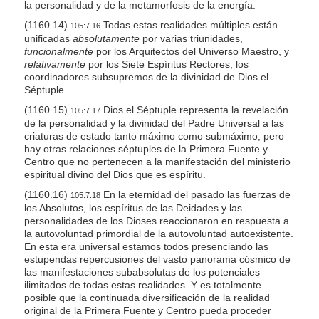
la personalidad y de la metamorfosis de la energía.
(1160.14)
Todas estas realidades múltiples están
105:7.16
unificadas
absolutamente
por varias triunidades,
funcionalmente
por los Arquitectos del Universo Maestro, y
relativamente
por los Siete Espíritus Rectores, los
coordinadores subsupremos de la divinidad de Dios el
Séptuple.
(1160.15)
Dios el Séptuple representa la revelación
105:7.17
de la personalidad y la divinidad del Padre Universal a las
criaturas de estado tanto máximo como submáximo, pero
hay otras relaciones séptuples de la Primera Fuente y
Centro que no pertenecen a la manifestación del ministerio
espiritual divino del Dios que es espíritu.
(1160.16)
En la eternidad del pasado las fuerzas de
105:7.18
los Absolutos, los espíritus de las Deidades y las
personalidades de los Dioses reaccionaron en respuesta a
la autovoluntad primordial de la autovoluntad autoexistente.
En esta era universal estamos todos presenciando las
estupendas repercusiones del vasto panorama cósmico de
las manifestaciones subabsolutas de los potenciales
ilimitados de todas estas realidades. Y es totalmente
posible que la continuada diversificación de la realidad
original de la Primera Fuente y Centro pueda proceder