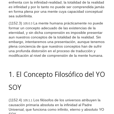
enfrenta con la infinidad-realidad; la totalidad de la realidad
s
es
infinidad y por lo tanto no puede ser comprendida jamás
s
en forma plena por una mente cuya capacidad conceptual
sea subinfinita.
i
(1152.3)
La mente humana prácticamente no puede
b
105:0.3
formar un concepto adecuado de las existencias de la
i
eternidad, y sin dicha comprensión es imposible presentar
l
aun nuestros conceptos de la totalidad de la realidad. Sin
embargo, intentaremos una presentación, aunque tenemos
i
plena conciencia de que nuestros conceptos han de sufrir
t
una profunda distorsión en el proceso de traducción y
y
modificación al nivel de comprensión de la mente humana.
s
y
1. El Concepto Filosófico del YO
s
t
SOY
e
m
.
(1152.4)
Los filósofos de los universos atribuyen la
105:1.1
causación primaria absoluta en la infinidad al Padre
Universal, que funciona como infinito, eterno y absoluto YO
SOY.