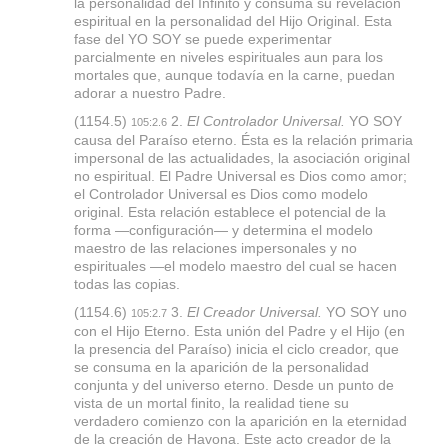
la personalidad del Infinito y consuma su revelación
espiritual en la personalidad del Hijo Original. Esta
fase del YO SOY se puede experimentar
parcialmente en niveles espirituales aun para los
mortales que, aunque todavía en la carne, puedan
adorar a nuestro Padre.
(1154.5)
2.
El Controlador Universal.
YO SOY
105:2.6
causa del Paraíso eterno. Ésta es la relación primaria
impersonal de las actualidades, la asociación original
no espiritual. El Padre Universal es Dios como amor;
el Controlador Universal es Dios como modelo
original. Esta relación establece el potencial de la
forma —configuración— y determina el modelo
maestro de las relaciones impersonales y no
espirituales —el modelo maestro del cual se hacen
todas las copias.
(1154.6)
3.
El Creador Universal.
YO SOY uno
105:2.7
con el Hijo Eterno. Esta unión del Padre y el Hijo (en
la presencia del Paraíso) inicia el ciclo creador, que
se consuma en la aparición de la personalidad
conjunta y del universo eterno. Desde un punto de
vista de un mortal finito, la realidad tiene su
verdadero comienzo con la aparición en la eternidad
de la creación de Havona. Este acto creador de la