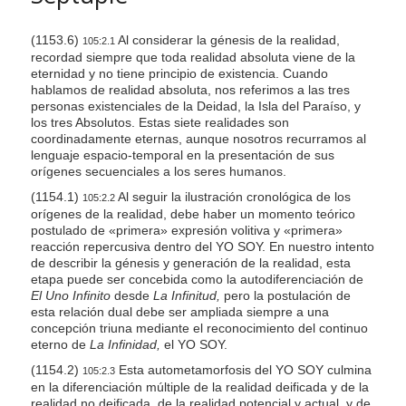
(1153.6)
Al considerar la génesis de la realidad,
105:2.1
recordad siempre que toda realidad absoluta viene de la
eternidad y no tiene principio de existencia. Cuando
hablamos de realidad absoluta, nos referimos a las tres
personas existenciales de la Deidad, la Isla del Paraíso, y
los tres Absolutos. Estas siete realidades son
coordinadamente eternas, aunque nosotros recurramos al
lenguaje espacio-temporal en la presentación de sus
orígenes secuenciales a los seres humanos.
(1154.1)
Al seguir la ilustración cronológica de los
105:2.2
orígenes de la realidad, debe haber un momento teórico
postulado de «primera» expresión volitiva y «primera»
reacción repercusiva dentro del YO SOY. En nuestro intento
de describir la génesis y generación de la realidad, esta
etapa puede ser concebida como la autodiferenciación de
El Uno Infinito
desde
La Infinitud,
pero la postulación de
esta relación dual debe ser ampliada siempre a una
concepción triuna mediante el reconocimiento del continuo
eterno de
La Infinidad,
el YO SOY.
(1154.2)
Esta autometamorfosis del YO SOY culmina
105:2.3
en la diferenciación múltiple de la realidad deificada y de la
realidad no deificada, de la realidad potencial y actual, y de