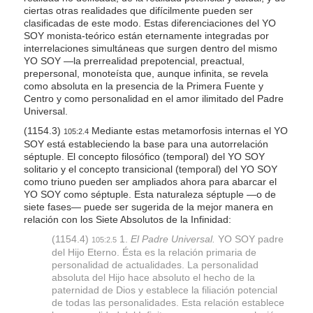
ciertas otras realidades que difícilmente pueden ser
clasificadas de este modo. Estas diferenciaciones del YO
SOY monista-teórico están eternamente integradas por
interrelaciones simultáneas que surgen dentro del mismo
YO SOY —la prerrealidad prepotencial, preactual,
prepersonal, monoteísta que, aunque infinita, se revela
como absoluta en la presencia de la Primera Fuente y
Centro y como personalidad en el amor ilimitado del Padre
Universal.
(1154.3)
Mediante estas metamorfosis internas el YO
105:2.4
SOY está estableciendo la base para una autorrelación
séptuple. El concepto filosófico (temporal) del YO SOY
solitario y el concepto transicional (temporal) del YO SOY
como triuno pueden ser ampliados ahora para abarcar el
YO SOY como séptuple. Esta naturaleza séptuple —o de
siete fases— puede ser sugerida de la mejor manera en
relación con los Siete Absolutos de la Infinidad:
(1154.4)
1.
El Padre Universal.
YO SOY padre
105:2.5
del Hijo Eterno. Ésta es la relación primaria de
personalidad de actualidades. La personalidad
absoluta del Hijo hace absoluto el hecho de la
paternidad de Dios y establece la filiación potencial
de todas las personalidades. Esta relación establece