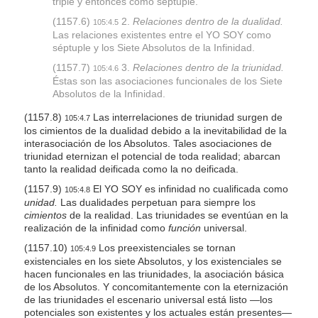
triple y entonces como séptuple.
(1157.6)
2.
Relaciones dentro de la dualidad.
105:4.5
Las relaciones existentes entre el YO SOY como
séptuple y los Siete Absolutos de la Infinidad.
(1157.7)
3.
Relaciones dentro de la triunidad.
105:4.6
Éstas son las asociaciones funcionales de los Siete
Absolutos de la Infinidad.
(1157.8)
Las interrelaciones de triunidad surgen de
105:4.7
los cimientos de la dualidad debido a la inevitabilidad de la
interasociación de los Absolutos. Tales asociaciones de
triunidad eternizan el potencial de toda realidad; abarcan
tanto la realidad deificada como la no deificada.
(1157.9)
El YO SOY es infinidad no cualificada como
105:4.8
unidad.
Las dualidades perpetuan para siempre los
cimientos
de la realidad. Las triunidades se eventúan en la
realización de la infinidad como
función
universal.
(1157.10)
Los preexistenciales se tornan
105:4.9
existenciales en los siete Absolutos, y los existenciales se
hacen funcionales en las triunidades, la asociación básica
de los Absolutos. Y concomitantemente con la eternización
de las triunidades el escenario universal está listo —los
potenciales son existentes y los actuales están presentes—