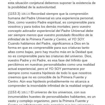
esta situación conjetural debemos suponer la existencia de
la posibilidad de la autovoluntad.
(1153.3)
Recordad siempre que la comprensión
105:1.6
humana del Padre Universal es una experiencia personal.
Dios, como vuestro Padre espiritual, es comprensible para
vosotros y para todos los demás mortales; pero
vuestro
concepto adorador experiencial del Padre Universal debe
ser siempre menos que vuestro postulado filosófico de la
infinidad de la Primera Fuente y Centro, el YO SOY.
Cuando hablamos del Padre, significamos a Dios en la
forma en que es comprensible para sus criaturas tanto
altas como bajas, pero hay mucho más en la Deidad que
no es comprensible para las criaturas del universo. Dios,
vuestro Padre y mi Padre, es esa fase del Infinito que
percibimos en nuestras personalidades como una realidad
actual experiencial, pero el YO SOY permanece por
siempre como nuestra hipótesis de todo lo que nosotros
creemos que no es conocible de la Primera Fuente y
Centro. Aún esa hipótesis probablemente no alcanza a
comprender la insondable infinidad de la realidad original.
(1153.4)
El universo de los universos, con sus
105:1.7
innumerables huestes de personalidades habitantes, es un
vasto y complejo organismo, pero la Primera Fuente y
Centro es infinitamente más compleja que los universos y