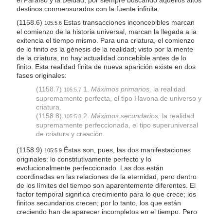
destinos conmensurados con la fuente infinita.
(1158.6)
Estas transacciones inconcebibles marcan
105:5.6
el comienzo de la historia universal, marcan la llegada a la
exitencia el tiempo mismo. Para una criatura, el comienzo
de lo finito
es
la génesis de la realidad; visto por la mente
de la criatura, no hay actualidad concebible antes de lo
finito. Esta realidad finita de nueva aparición existe en dos
fases originales:
(1158.7)
1.
Máximos primarios,
la realidad
105:5.7
supremamente perfecta, el tipo Havona de universo y
criatura.
(1158.8)
2.
Máximos secundarios,
la realidad
105:5.8
supremamente perfeccionada, el tipo superuniversal
de criatura y creación.
(1158.9)
Éstas son, pues, las dos manifestaciones
105:5.9
originales: lo constitutivamente perfecto y lo
evolucionalmente perfeccionado. Las dos están
coordinadas en las relaciones de la eternidad, pero dentro
de los límites del tiempo son aparentemente diferentes. El
factor temporal significa crecimiento para lo que crece; los
finitos secundarios crecen; por lo tanto, los que están
creciendo han de aparecer incompletos en el tiempo. Pero