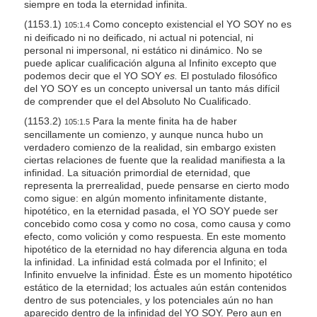
siempre en toda la eternidad infinita.
(1153.1)
Como concepto existencial el YO SOY no es
105:1.4
ni deificado ni no deificado, ni actual ni potencial, ni
personal ni impersonal, ni estático ni dinámico. No se
puede aplicar cualificación alguna al Infinito excepto que
podemos decir que el YO SOY
es.
El postulado filosófico
del YO SOY es un concepto universal un tanto más difícil
de comprender que el del Absoluto No Cualificado.
(1153.2)
Para la mente finita ha de haber
105:1.5
sencillamente un comienzo, y aunque nunca hubo un
verdadero comienzo de la realidad, sin embargo existen
ciertas relaciones de fuente que la realidad manifiesta a la
infinidad. La situación primordial de eternidad, que
representa la prerrealidad, puede pensarse en cierto modo
como sigue: en algún momento infinitamente distante,
hipotético, en la eternidad pasada, el YO SOY puede ser
concebido como cosa y como no cosa, como causa y como
efecto, como volición y como respuesta. En este momento
hipotético de la eternidad no hay diferencia alguna en toda
la infinidad. La infinidad está colmada por el Infinito; el
Infinito envuelve la infinidad. Éste es un momento hipotético
estático de la eternidad; los actuales aún están contenidos
dentro de sus potenciales, y los potenciales aún no han
aparecido dentro de la infinidad del YO SOY. Pero aun en