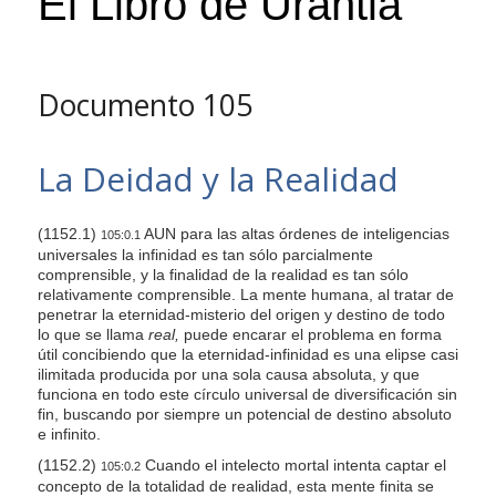
El Libro de Urantia
s
i
t
Documento 105
e
i
n
La Deidad y la Realidad
c
l
(1152.1)
AUN para las altas órdenes de inteligencias
105:0.1
u
universales la infinidad es tan sólo parcialmente
d
comprensible, y la finalidad de la realidad es tan sólo
e
relativamente comprensible. La mente humana, al tratar de
penetrar la eternidad-misterio del origen y destino de todo
s
lo que se llama
real,
puede encarar el problema en forma
a
útil concibiendo que la eternidad-infinidad es una elipse casi
ilimitada producida por una sola causa absoluta, y que
n
funciona en todo este círculo universal de diversificación sin
a
fin, buscando por siempre un potencial de destino absoluto
c
e infinito.
c
(1152.2)
Cuando el intelecto mortal intenta captar el
105:0.2
concepto de la totalidad de realidad, esta mente finita se
e