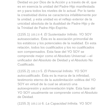
Deidad es por Dios de la Acción y a través de él, que
es en esencia la unidad del Padre-Hijo manifestada
en y para todos los niveles de lo actual. Por lo tanto
la creatividad divina se caracteriza infaliblemente por
la unidad, y esta unidad es el reflejo exterior de la
unicidad absoluta de la dualidad de Padre-Hijo y de
la Trinidad de Padre-Hijo-Espíritu.
(1155.1)
4.
El Sustentador Infinito.
YO SOY
105:2.8
autoasociativo. Ésta es la asociación primordial de
los estáticos y los potenciales de la realidad. En esta
relación, todos los cualificados y los no cualificados
son compensados. Esta fase del YO SOY se
comprende mejor como el Absoluto Universal —el
unificador del Absoluto de Deidad y el Absoluto No
Cualificado.
(1155.2)
5.
El Potencial Infinito.
YO SOY
105:2.9
autocualificado. Ésta es la marca de la infinidad,
testimonio eterno de la autolimitación volitiva del YO
SOY en virtud de la cual se alcanzó una
autoexpresión y autorrevelación triple. Esta fase del
YO SOY usualmente se comprende como el Absoluto
de Deidad.
(1155.3)
6.
La Capacidad Infinita.
YO SOY
105:2.10