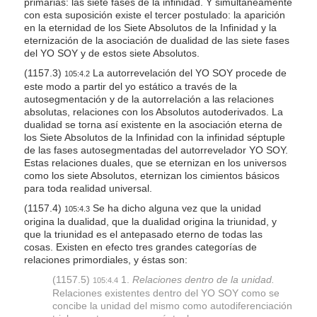
primarias: las siete fases de la infinidad. Y simultáneamente
con esta suposición existe el tercer postulado: la aparición
en la eternidad de los Siete Absolutos de la Infinidad y la
eternización de la asociación de dualidad de las siete fases
del YO SOY y de estos siete Absolutos.
(1157.3)
La autorrevelación del YO SOY procede de
105:4.2
este modo a partir del yo estático a través de la
autosegmentación y de la autorrelación a las relaciones
absolutas, relaciones con los Absolutos autoderivados. La
dualidad se torna así existente en la asociación eterna de
los Siete Absolutos de la Infinidad con la infinidad séptuple
de las fases autosegmentadas del autorrevelador YO SOY.
Estas relaciones duales, que se eternizan en los universos
como los siete Absolutos, eternizan los cimientos básicos
para toda realidad universal.
(1157.4)
Se ha dicho alguna vez que la unidad
105:4.3
origina la dualidad, que la dualidad origina la triunidad, y
que la triunidad es el antepasado eterno de todas las
cosas. Existen en efecto tres grandes categorías de
relaciones primordiales, y éstas son:
(1157.5)
1.
Relaciones dentro de la unidad.
105:4.4
Relaciones existentes dentro del YO SOY como se
concibe la unidad del mismo como autodiferenciación