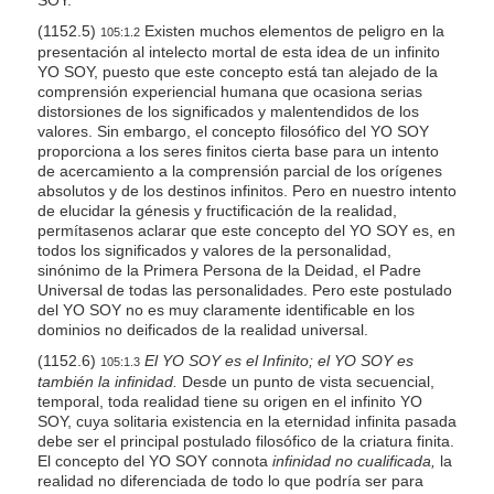
(1152.5)
Existen muchos elementos de peligro en la
105:1.2
presentación al intelecto mortal de esta idea de un infinito
YO SOY, puesto que este concepto está tan alejado de la
comprensión experiencial humana que ocasiona serias
distorsiones de los significados y malentendidos de los
valores. Sin embargo, el concepto filosófico del YO SOY
proporciona a los seres finitos cierta base para un intento
de acercamiento a la comprensión parcial de los orígenes
absolutos y de los destinos infinitos. Pero en nuestro intento
de elucidar la génesis y fructificación de la realidad,
permítasenos aclarar que este concepto del YO SOY es, en
todos los significados y valores de la personalidad,
sinónimo de la Primera Persona de la Deidad, el Padre
Universal de todas las personalidades. Pero este postulado
del YO SOY no es muy claramente identificable en los
dominios no deificados de la realidad universal.
(1152.6)
El YO SOY es el Infinito; el YO SOY es
105:1.3
también la infinidad.
Desde un punto de vista secuencial,
temporal, toda realidad tiene su origen en el infinito YO
SOY, cuya solitaria existencia en la eternidad infinita pasada
debe ser el principal postulado filosófico de la criatura finita.
El concepto del YO SOY connota
infinidad no cualificada,
la
realidad no diferenciada de todo lo que podría ser para