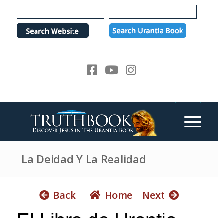
e
P
a
l
d
e
e
a
r
s
s
e
n
o
t
e
:
T
h
La Deidad Y La Realidad
i
s
w
Back
Home
Next
e
b