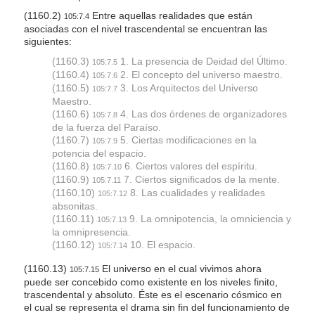
(1160.2)
Entre aquellas realidades que están
105:7.4
asociadas con el nivel trascendental se encuentran las
siguientes:
(1160.3)
1. La presencia de Deidad del Último.
105:7.5
(1160.4)
2. El concepto del universo maestro.
105:7.6
(1160.5)
3. Los Arquitectos del Universo
105:7.7
Maestro.
(1160.6)
4. Las dos órdenes de organizadores
105:7.8
de la fuerza del Paraíso.
(1160.7)
5. Ciertas modificaciones en la
105:7.9
potencia del espacio.
(1160.8)
6. Ciertos valores del espíritu.
105:7.10
(1160.9)
7. Ciertos significados de la mente.
105:7.11
(1160.10)
8. Las cualidades y realidades
105:7.12
absonitas.
(1160.11)
9. La omnipotencia, la omniciencia y
105:7.13
la omnipresencia.
(1160.12)
10. El espacio.
105:7.14
(1160.13)
El universo en el cual vivimos ahora
105:7.15
puede ser concebido como existente en los niveles finito,
trascendental y absoluto. Éste es el escenario cósmico en
el cual se representa el drama sin fin del funcionamiento de