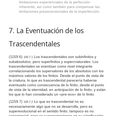
limitaciones experienciales de la perfección
inherente, así como también para compensar las
limitaciones preascensionales de la imperfección.
7. La Eventuación de los
Trascendentales
(1159.6)
Los trascendentales son subinfinitos y
105:7.1
subabsolutos, pero superfinitos y supercriaturales. Los
trascendentales se eventúan como nivel integrante
correlacionando los supervalores de los absolutos con los
máximos valores de los finitos. Desde el punto de vista de
la criatura, lo que es trascendental parecería haberse
eventuado como consecuencia de lo finito; desde el punto
de vista de la eternidad, en anticipación de lo finito; y están
los que lo han considerado un «pre-eco» de lo finito.
(1159.7)
Lo que es trascendental no es
105:7.2
necesariamente algo que no se desarrolla, pero es
superevolucional en el sentido finito; tampoco es no
experiencial, pero es superexperiencia en su significación