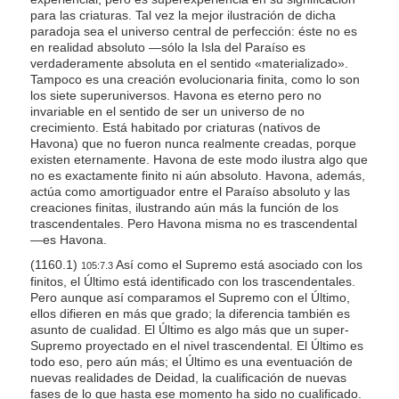
para las criaturas. Tal vez la mejor ilustración de dicha
paradoja sea el universo central de perfección: éste no es
en realidad absoluto —sólo la Isla del Paraíso es
verdaderamente absoluta en el sentido «materializado».
Tampoco es una creación evolucionaria finita, como lo son
los siete superuniversos. Havona es eterno pero no
invariable en el sentido de ser un universo de no
crecimiento. Está habitado por criaturas (nativos de
Havona) que no fueron nunca realmente creadas, porque
existen eternamente. Havona de este modo ilustra algo que
no es exactamente finito ni aún absoluto. Havona, además,
actúa como amortiguador entre el Paraíso absoluto y las
creaciones finitas, ilustrando aún más la función de los
trascendentales. Pero Havona misma no es trascendental
—es Havona.
(1160.1)
Así como el Supremo está asociado con los
105:7.3
finitos, el Último está identificado con los trascendentales.
Pero aunque así comparamos el Supremo con el Último,
ellos difieren en más que grado; la diferencia también es
asunto de cualidad. El Último es algo más que un super-
Supremo proyectado en el nivel trascendental. El Último es
todo eso, pero aún más; el Último es una eventuación de
nuevas realidades de Deidad, la cualificación de nuevas
fases de lo que hasta ese momento ha sido no cualificado.