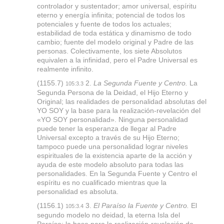
controlador y sustentador; amor universal, espíritu
eterno y energía infinita; potencial de todos los
potenciales y fuente de todos los actuales;
estabilidad de toda estática y dinamismo de todo
cambio; fuente del modelo original y Padre de las
personas. Colectivamente, los siete Absolutos
equivalen a la infinidad, pero el Padre Universal es
realmente infinito.
(1155.7)
2.
La Segunda Fuente y Centro.
La
105:3.3
Segunda Persona de la Deidad, el Hijo Eterno y
Original; las realidades de personalidad absolutas del
YO SOY y la base para la realización-revelación del
«YO SOY personalidad». Ninguna personalidad
puede tener la esperanza de llegar al Padre
Universal excepto a través de su Hijo Eterno;
tampoco puede una personalidad lograr niveles
espirituales de la existencia aparte de la acción y
ayuda de este modelo absoluto para todas las
personalidades. En la Segunda Fuente y Centro el
espíritu es no cualificado mientras que la
personalidad es absoluta.
(1156.1)
3.
El Paraíso la Fuente y Centro.
El
105:3.4
segundo modelo no deidad, la eterna Isla del
Paraíso; la base para la realización-revelación de