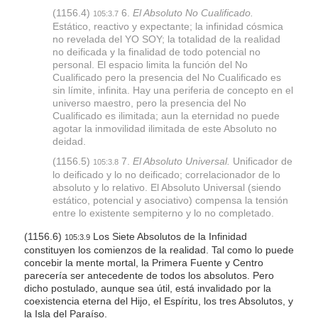
(1156.4)
6.
El Absoluto No Cualificado.
105:3.7
Estático, reactivo y expectante; la infinidad cósmica
no revelada del YO SOY; la totalidad de la realidad
no deificada y la finalidad de todo potencial no
personal. El espacio limita la función del No
Cualificado pero la presencia del No Cualificado es
sin límite, infinita. Hay una periferia de concepto en el
universo maestro, pero la presencia del No
Cualificado es ilimitada; aun la eternidad no puede
agotar la inmovilidad ilimitada de este Absoluto no
deidad.
(1156.5)
7.
El Absoluto Universal.
Unificador de
105:3.8
lo deificado y lo no deificado; correlacionador de lo
absoluto y lo relativo. El Absoluto Universal (siendo
estático, potencial y asociativo) compensa la tensión
entre lo existente sempiterno y lo no completado.
(1156.6)
Los Siete Absolutos de la Infinidad
105:3.9
constituyen los comienzos de la realidad. Tal como lo puede
concebir la mente mortal, la Primera Fuente y Centro
parecería ser antecedente de todos los absolutos. Pero
dicho postulado, aunque sea útil, está invalidado por la
coexistencia eterna del Hijo, el Espíritu, los tres Absolutos, y
la Isla del Paraíso.