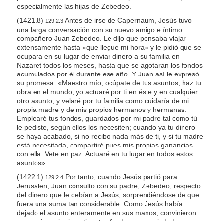
especialmente las hijas de Zebedeo.
(1421.8)
Antes de irse de Capernaum, Jesús tuvo
129:2.3
una larga conversación con su nuevo amigo e íntimo
compañero Juan Zebedeo. Le dijo que pensaba viajar
extensamente hasta
«que llegue mi hora»
y le pidió que se
ocupara en su lugar de enviar dinero a su familia en
Nazaret todos los meses, hasta que se agotaran los fondos
acumulados por él durante ese año. Y Juan así le expresó
su promesa: «Maestro mío, ocúpate de tus asuntos, haz tu
obra en el mundo; yo actuaré por ti en éste y en cualquier
otro asunto, y velaré por tu familia como cuidaría de mi
propia madre y de mis propios hermanos y hermanas.
Emplearé tus fondos, guardados por mi padre tal como tú
le pediste, según ellos los necesiten; cuando ya tu dinero
se haya acabado, si no recibo nada más de ti, y si tu madre
está necesitada, compartiré pues mis propias ganancias
con ella. Vete en paz. Actuaré en tu lugar en todos estos
asuntos».
(1422.1)
Por tanto, cuando Jesús partió para
129:2.4
Jerusalén, Juan consultó con su padre, Zebedeo, respecto
del dinero que le debían a Jesús, sorprendiéndose de que
fuera una suma tan considerable. Como Jesús había
dejado el asunto enteramente en sus manos, convinieron