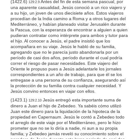
(1422.6)
Antes del fin de esta semana pascual, por
129:2.9
una aparente casualidad, Jesús conoció a un rico viajero y
a su hijo, un joven de unos diecisiete años. Estos viajeros
procedían de la India camino a Roma y a otros lugares del
Mediterráneo, y habían planeado visitar Jerusalén durante
la Pascua, con la esperanza de encontrar a alguien a quien
pudieran contratar como intérprete para ambos y tutor para
el hijo. Al conocer a Jesús, el padre insistió que los
acompañara en su viaje. Jesús le habló de su familia,
agregando que no le parecía justo abandonarla por un
período de casi dos años, período durante el cual podría
correr el riesgo de pasar necesidades. Este viajero del
Oriente le propuso pues a Jesús adelantarle los jornales
correspondientes a un año de trabajo, para que él se los
entregase a una persona de su confianza, asegurando así
la protección de su familia contra cualquier necesidad. Y
Jesús convino entonces en viajar con ellos.
(1423.1)
Jesús entregó esta importante suma de
129:2.10
dinero a Juan el hijo de Zebedeo. Ya sabéis cómo utilizó
Juan este dinero para la liquidación de la hipoteca de la
propiedad en Capernaum. Jesús le contó a Zebedeo todo
el arreglo de este viaje por el Mediterráneo, pero le hizo
prometer que no se lo diría a nadie, ni aun a su propia
familia; y Zebedeo jamás reveló su conocimiento sobre el