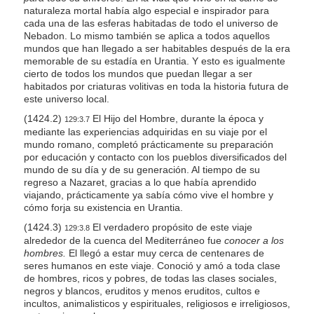
naturaleza mortal había algo especial e inspirador para
cada una de las esferas habitadas de todo el universo de
Nebadon. Lo mismo también se aplica a todos aquellos
mundos que han llegado a ser habitables después de la era
memorable de su estadía en Urantia. Y esto es igualmente
cierto de todos los mundos que puedan llegar a ser
habitados por criaturas volitivas en toda la historia futura de
este universo local.
(1424.2)
El Hijo del Hombre, durante la época y
129:3.7
mediante las experiencias adquiridas en su viaje por el
mundo romano, completó prácticamente su preparación
por educación y contacto con los pueblos diversificados del
mundo de su día y de su generación. Al tiempo de su
regreso a Nazaret, gracias a lo que había aprendido
viajando, prácticamente ya sabía cómo vive el hombre y
cómo forja su existencia en Urantia.
(1424.3)
El verdadero propósito de este viaje
129:3.8
alrededor de la cuenca del Mediterráneo fue
conocer a los
hombres.
El llegó a estar muy cerca de centenares de
seres humanos en este viaje. Conoció y amó a toda clase
de hombres, ricos y pobres, de todas las clases sociales,
negros y blancos, eruditos y menos eruditos, cultos e
incultos, animalisticos y espirituales, religiosos e irreligiosos,