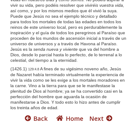
vivir su vida, pero podéis resolver que
viviréis vuestra vida,
así como, y por los mismos medios que él vivió la suya.
Puede que Jesús no sea el ejemplo técnico y detallado
para todos los mortales de todas las edades en todos los
reinos de este universo local, pero es perdurablemente la
inspiración y el guía de todos los peregrinos al Paraíso que
proceden de los mundos de ascensión inicial a través de un
universo de universos y a través de Havona al Paraíso.
Jesús es la
senda nueva y viviente
que va del hombre a
Dios, desde lo parcial hasta lo perfecto, de lo terrenal a lo
celestial, del tiempo a la eternidad.
(1426.1)
A fines de su vigésimo noveno año, Jesús
129:4.8
de Nazaret había terminado virtualmente la experiencia de
vivir la vida como se les exige a los mortales moradores en
la carne. Vino a la tierra para que se le manifestase la
plenitud de Dios al hombre; ya se ha convertido casi en la
perfección del hombre que aguarda la ocasión de
manifestarse a Dios. Y todo esto lo hizo antes de cumplir
los treinta años de edad.
Back
Home
Next