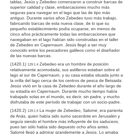
tablas, Jesús y Zebedeo comenzaron a construir barcas de
superior calidad y clase, embarcaciones mucho más
seguras para navegar en el lago que las de tipo más
antiguo. Durante varios años Zebedeo tuvo más trabajo,
fabricando barcas de esta nueva clase, de lo que su
pequeño establecimiento podía ocuparse; en menos de
cinco años prácticamente todas las embarcaciones que
navegaban en el lago habían sido construidas en el taller
de Zebedeo en Capernaum. Jesús llegó a ser muy
conocido entre los pescadores galileos como el diseñador
de las nuevas barcas.
(1420.1)
Zebedeo era un hombre de posición
129:1.4
relativamente acomodada; sus astilleros estaban sobre el
lago al sur de Capernaum, y su casa estaba situada junto a
la orilla del lago cerca de los centros de pesca de Betsaida.
Jesús vivió en la casa de Zebedeo durante el año largo de
su estadía en Capernaum. Durante mucho tiempo había
trabajado solas en el mundo, es decir, sin padre, y mucho
disfrutaba de este período de trabajar con un socio-padre.
(1420.2)
La mujer de Zebedeo, Salomé, era parienta
129:1.5
de Anás, quien había sido sumo sacerdote en Jerusalén y
seguía siendo el hombre más influyente de los saduceos,
pues tan sólo había sido depuesto ocho años antes.
Salomé llegó a admirar grandemente a Jesús. Lo amaba