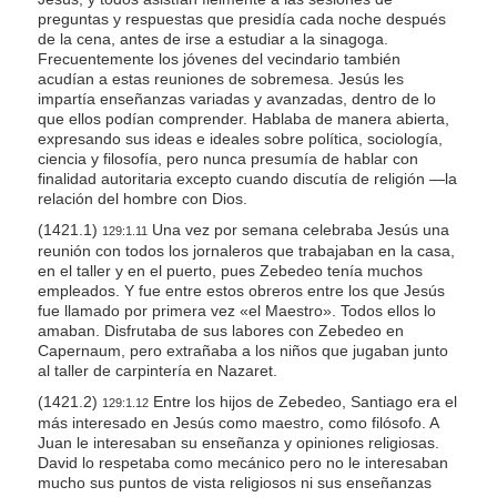
preguntas y respuestas que presidía cada noche después
de la cena, antes de irse a estudiar a la sinagoga.
Frecuentemente los jóvenes del vecindario también
acudían a estas reuniones de sobremesa. Jesús les
impartía enseñanzas variadas y avanzadas, dentro de lo
que ellos podían comprender. Hablaba de manera abierta,
expresando sus ideas e ideales sobre política, sociología,
ciencia y filosofía, pero nunca presumía de hablar con
finalidad autoritaria excepto cuando discutía de religión —la
relación del hombre con Dios.
(1421.1)
Una vez por semana celebraba Jesús una
129:1.11
reunión con todos los jornaleros que trabajaban en la casa,
en el taller y en el puerto, pues Zebedeo tenía muchos
empleados. Y fue entre estos obreros entre los que Jesús
fue llamado por primera vez «el Maestro». Todos ellos lo
amaban. Disfrutaba de sus labores con Zebedeo en
Capernaum, pero extrañaba a los niños que jugaban junto
al taller de carpintería en Nazaret.
(1421.2)
Entre los hijos de Zebedeo, Santiago era el
129:1.12
más interesado en Jesús como maestro, como filósofo. A
Juan le interesaban su enseñanza y opiniones religiosas.
David lo respetaba como mecánico pero no le interesaban
mucho sus puntos de vista religiosos ni sus enseñanzas