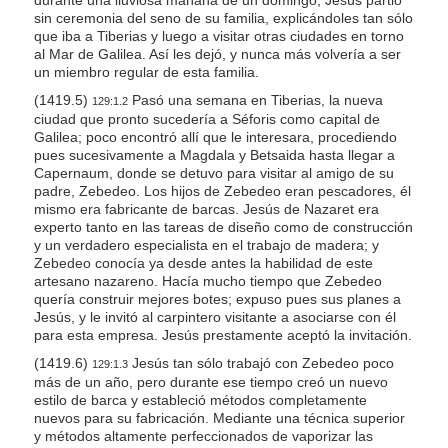
sin ceremonia del seno de su familia, explicándoles tan sólo
que iba a Tiberias y luego a visitar otras ciudades en torno
al Mar de Galilea. Así les dejó, y nunca más volvería a ser
un miembro regular de esta familia.
(1419.5)
Pasó una semana en Tiberias, la nueva
129:1.2
ciudad que pronto sucedería a Séforis como capital de
Galilea; poco encontró allí que le interesara, procediendo
pues sucesivamente a Magdala y Betsaida hasta llegar a
Capernaum, donde se detuvo para visitar al amigo de su
padre, Zebedeo. Los hijos de Zebedeo eran pescadores, él
mismo era fabricante de barcas. Jesús de Nazaret era
experto tanto en las tareas de diseño como de construcción
y un verdadero especialista en el trabajo de madera; y
Zebedeo conocía ya desde antes la habilidad de este
artesano nazareno. Hacía mucho tiempo que Zebedeo
quería construir mejores botes; expuso pues sus planes a
Jesús, y le invitó al carpintero visitante a asociarse con él
para esta empresa. Jesús prestamente aceptó la invitación.
(1419.6)
Jesús tan sólo trabajó con Zebedeo poco
129:1.3
más de un año, pero durante ese tiempo creó un nuevo
estilo de barca y estableció métodos completamente
nuevos para su fabricación. Mediante una técnica superior
y métodos altamente perfeccionados de vaporizar las