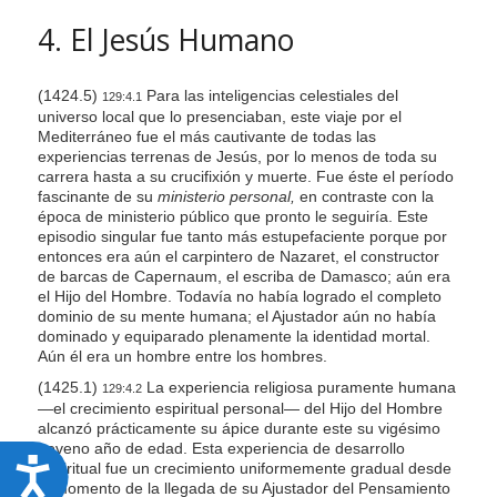
4. El Jesús Humano
(1424.5)
Para las inteligencias celestiales del
129:4.1
universo local que lo presenciaban, este viaje por el
Mediterráneo fue el más cautivante de todas las
experiencias terrenas de Jesús, por lo menos de toda su
carrera hasta a su crucifixión y muerte. Fue éste el período
fascinante de su
ministerio personal,
en contraste con la
época de ministerio público que pronto le seguiría. Este
episodio singular fue tanto más estupefaciente porque por
entonces era aún el carpintero de Nazaret, el constructor
de barcas de Capernaum, el escriba de Damasco; aún era
el Hijo del Hombre. Todavía no había logrado el completo
dominio de su mente humana; el Ajustador aún no había
dominado y equiparado plenamente la identidad mortal.
Aún él era un hombre entre los hombres.
(1425.1)
La experiencia religiosa puramente humana
129:4.2
—el crecimiento espiritual personal— del Hijo del Hombre
alcanzó prácticamente su ápice durante este su vigésimo
noveno año de edad. Esta experiencia de desarrollo
A
espiritual fue un crecimiento uniformemente gradual desde
el momento de la llegada de su Ajustador del Pensamiento