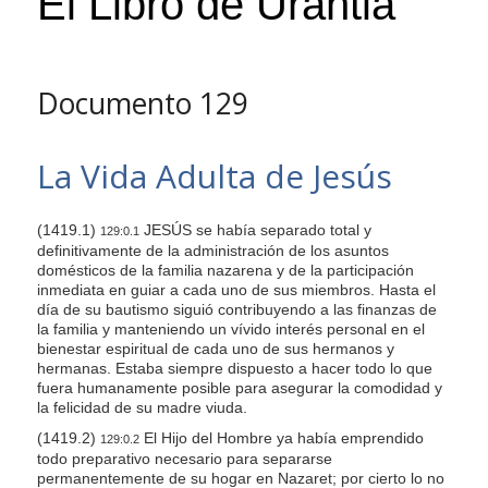
El Libro de Urantia
s
i
t
Documento 129
e
i
n
La Vida Adulta de Jesús
c
l
(1419.1)
JESÚS se había separado total y
129:0.1
u
definitivamente de la administración de los asuntos
d
domésticos de la familia nazarena y de la participación
e
inmediata en guiar a cada uno de sus miembros. Hasta el
día de su bautismo siguió contribuyendo a las finanzas de
s
la familia y manteniendo un vívido interés personal en el
a
bienestar espiritual de cada uno de sus hermanos y
hermanas. Estaba siempre dispuesto a hacer todo lo que
n
fuera humanamente posible para asegurar la comodidad y
a
la felicidad de su madre viuda.
c
(1419.2)
El Hijo del Hombre ya había emprendido
129:0.2
c
todo preparativo necesario para separarse
permanentemente de su hogar en Nazaret; por cierto lo no
e