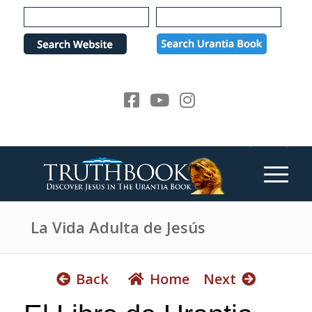
e
P
a
l
d
e
e
a
r
s
s
e
n
o
t
e
:
T
h
La Vida Adulta de Jesús
i
s
w
Back
Home
Next
e
b