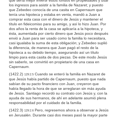
que sería mejor invertir estos fondos en propiedades y usar
los ingresos para asistir a la familia de Nazaret; y puesto
que Zebedeo conocía de una casita en Capernaum que
tenía una hipoteca y estaba en venta, mandó a Juan a
comprar esta casa con el dinero de Jesús y mantener el
título en fideicomiso para su amigo, y así lo hizo Juan. Por
dos años la renta de la casa se aplicaría a la hipoteca, y
ésta, aumentada por cierto dinero que Jesús poco después
envió a Juan para ser usado como la familia lo necesitara,
casi igualaba la suma de esta obligación; y Zebedeo suplió
la diferencia, de manera que Juan pagó el resto de la
hipoteca a su debido tiempo, asegurando así un título
limpio para esta casita de dos piezas. De este modo Jesús
sin saberlo, se convirtió en propietario de una casa en
Capernaum.
(1422.2)
Cuando se enteró la familia en Nazaret de
129:2.5
que Jesús había partido de Capernaum, puesto que nada
sabían de su pacto financiero con Juan, creyeron que
había llegado la hora de que se arreglaran sin más ayuda
de Jesús. Santiago recordó su contrato con Jesús y, con la
ayuda de sus hermanos, de ahí en adelante asumió plena
responsabilidad por el cuidado de la familia.
(1422.3)
Pero, regresemos ahora a observar a Jesús
129:2.6
en Jerusalén. Durante casi dos meses pasó la mayor parte