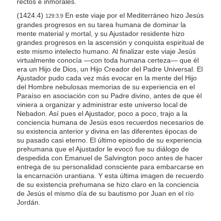
rectos e inmorales.
(1424.4)
En este viaje por el Mediterráneo hizo Jesús
129:3.9
grandes progresos en su tarea humana de dominar la
mente material y mortal, y su Ajustador residente hizo
grandes progresos en la ascensión y conquista espiritual de
este mismo intelecto humano. Al finalizar este viaje Jesús
virtualmente conocía —con toda humana certeza— que él
era un Hijo de Dios, un Hijo Creador del Padre Universal. El
Ajustador pudo cada vez más evocar en la mente del Hijo
del Hombre nebulosas memorias de su experiencia en el
Paraíso en asociación con su Padre divino, antes de que él
viniera a organizar y administrar este universo local de
Nebadon. Así pues el Ajustador, poco a poco, trajo a la
conciencia humana de Jesús esos recuerdos necesarios de
su existencia anterior y divina en las diferentes épocas de
su pasado casi eterno. El último episodio de su experiencia
prehumana que el Ajustador le evocó fue su diálogo de
despedida con Emanuel de Salvington poco antes de hacer
entrega de su personalidad consciente para embarcarse en
la encarnación urantiana. Y esta última imagen de recuerdo
de su existencia prehumana se hizo claro en la conciencia
de Jesús el mismo día de su bautismo por Juan en el río
Jordán.