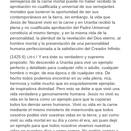
semejanza de la carne mortal puede no haber recibido la
aprobación no cualificada y universal de sus semejantes
mortales que tuvieron la oportunidad de ser sus
contemporáneos en la tierra, sin embargo, la vida que
Jesús de Nazaret vivió en la carne y en Urantia recibió la
plena y no cualificada aprobación del Padre Universal:
constituía al mismo tiempo, y en la misma vida de la
personalidad, la plenitud de la revelación del Dios eterno, al
hombre mortal y la presentación de una personalidad
humana perfeccionada a la satisfacción del Creador Infinito.
(1425.6)
Y era éste su verdadero y supremo
129:4.7
propósito. No descendió a Urantia para vivir un ejemplo
perfecto y detallado para cualquier niño o adulto, cualquier
hombre o mujer, de esa época o de cualquier otra. De
hecho todos podemos encontrar en su vida plena, rica,
hermosa y noble mucho que es exquisitamente ejemplar,
de inspiradora divinidad. Pero esto se debe a que vivió una
vida verdadera y genuinamente humana. Jesús no vivió su
vida en la tierra como un ejemplo para que la copiaran
todos los demás seres humanos. Vivió su vida en la carne
mediante el mismo ministerio de misericordia que todos
vosotros podéis vivir vuestras vidas en la tierra; y así como
vivió su vida mortal en su día y
como él era,
así pues dejó
un ejemplo para que todos nosotros vivamos nuestras
vidas en nuestros días y
como somos.
No podéis aspirar a