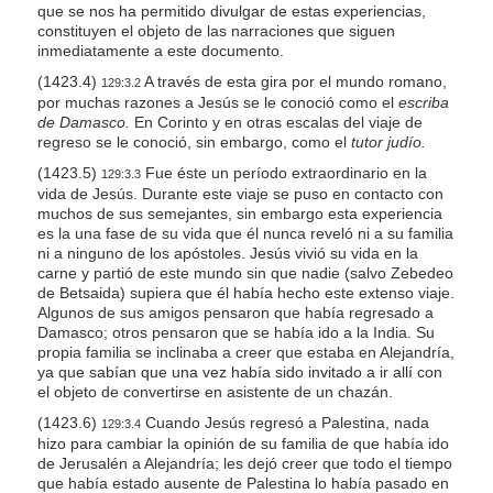
que se nos ha permitido divulgar de estas experiencias,
constituyen el objeto de las narraciones que siguen
inmediatamente a este documento.
(1423.4)
A través de esta gira por el mundo romano,
129:3.2
por muchas razones a Jesús se le conoció como el
escriba
de Damasco.
En Corinto y en otras escalas del viaje de
regreso se le conoció, sin embargo, como el
tutor judío.
(1423.5)
Fue éste un período extraordinario en la
129:3.3
vida de Jesús. Durante este viaje se puso en contacto con
muchos de sus semejantes, sin embargo esta experiencia
es la una fase de su vida que él nunca reveló ni a su familia
ni a ninguno de los apóstoles. Jesús vivió su vida en la
carne y partió de este mundo sin que nadie (salvo Zebedeo
de Betsaida) supiera que él había hecho este extenso viaje.
Algunos de sus amigos pensaron que había regresado a
Damasco; otros pensaron que se había ido a la India. Su
propia familia se inclinaba a creer que estaba en Alejandría,
ya que sabían que una vez había sido invitado a ir allí con
el objeto de convertirse en asistente de un chazán.
(1423.6)
Cuando Jesús regresó a Palestina, nada
129:3.4
hizo para cambiar la opinión de su familia de que había ido
de Jerusalén a Alejandría; les dejó creer que todo el tiempo
que había estado ausente de Palestina lo había pasado en