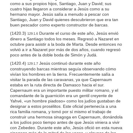
como a sus propios hijos, Santiago, Juan y David; sus
cuatro hijas llegaron a considerar a Jesús como a su
hermano mayor. Jesús salía a menudo a pescar con
Santiago, Juan y David quienes descubrieron que era tan
buen pescador como experto constructor de barcas.
(1420.3)
Durante el curso de este año, Jesús envió
129:1.6
dinero a Santiago todos los meses. Regresó a Nazaret en
octubre para asistir a la boda de Marta. Desde entonces no
volvió a ir a Nazaret por más de dos años, cuando regresó
poco antes de la doble boda de Simón y Judá.
(1420.4)
Jesús continuó durante este año
129:1.7
construyendo barcas mientras seguía observando cómo
vivían los hombres en la tierra. Frecuentemente salía a
visitar la parada de las caravanas, ya que Capernaum
estaba en la ruta directa de Damasco hacia el sur.
Capernaum era un importante puesto militar romano, y el
comandante de la guarnición era un gentil creyente de
Yahvé, «un hombre piadoso» como los judíos gustaban de
designar a estos prosélitos. Este oficial pertenecía a una
rica familia romana, y tomó por sí mismo el trabajo de
construir una hermosa sinagoga en Capernaum, donándola
a los judíos poco tiempo antes de que Jesús viniera a vivir
con Zebedeo. Durante este año, Jesús ofició en esta nueva
sinagoga más de la mitad de las veces, y algunos de los