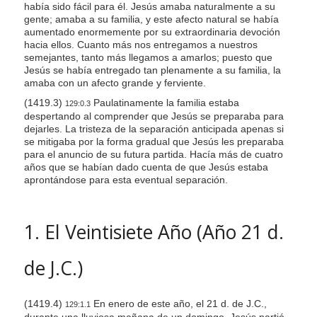
había sido fácil para él. Jesús amaba naturalmente a su
s
gente; amaba a su familia, y este afecto natural se había
s
aumentado enormemente por su extraordinaria devoción
hacia ellos. Cuanto más nos entregamos a nuestros
i
semejantes, tanto más llegamos a amarlos; puesto que
b
Jesús se había entregado tan plenamente a su familia, la
amaba con un afecto grande y ferviente.
i
l
(1419.3)
Paulatinamente la familia estaba
129:0.3
despertando al comprender que Jesús se preparaba para
i
dejarles. La tristeza de la separación anticipada apenas si
t
se mitigaba por la forma gradual que Jesús les preparaba
y
para el anuncio de su futura partida. Hacía más de cuatro
años que se habían dado cuenta de que Jesús estaba
s
aprontándose para esta eventual separación.
y
s
t
1. El Veintisiete Año (Año 21 d.
e
m
de J.C.)
.
(1419.4)
En enero de este año, el 21 d. de J.C.,
129:1.1
durante una lluviosa mañana de un domingo, Jesús partió