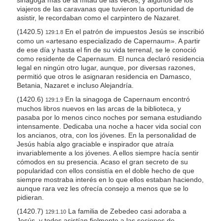
viajeros de las caravanas que tuvieron la oportunidad de
asistir, le recordaban como el carpintero de Nazaret.
(1420.5)
En el patrón de impuestos Jesús se inscribió
129:1.8
como un «artesano especializado de Capernaum». A partir
de ese día y hasta el fin de su vida terrenal, se le conoció
como residente de Capernaum. El nunca declaró residencia
legal en ningún otro lugar, aunque, por diversas razones,
permitió que otros le asignaran residencia en Damasco,
Betania, Nazaret e incluso Alejandría.
(1420.6)
En la sinagoga de Capernaum encontró
129:1.9
muchos libros nuevos en las arcas de la biblioteca, y
pasaba por lo menos cinco noches por semana estudiando
intensamente. Dedicaba una noche a hacer vida social con
los ancianos, otra, con los jóvenes. En la personalidad de
Jesús había algo graciable e inspirador que atraía
invariablemente a los jóvenes. A ellos siempre hacía sentir
cómodos en su presencia. Acaso el gran secreto de su
popularidad con ellos consistía en el doble hecho de que
siempre mostraba interés en lo que ellos estaban haciendo,
aunque rara vez les ofrecía consejo a menos que se lo
pidieran.
(1420.7)
La familia de Zebedeo casi adoraba a
129:1.10
Jesús, y todos asistían fielmente a las sesiones de