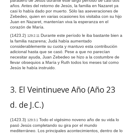
paradero de Jesús durante este largo período de casi dos
años. Antes del retorno de Jesús, la familia en Nazaret ya
casi lo había dado por muerto. Sólo las aseveraciones de
Zebedeo, quien en varias ocasiones los visitaba con su hijo
Juan en Nazaret, mantenían viva la esperanza en el
corazón de María.
(1423.2)
Durante este período le iba bastante bien a
129:2.11
la familia nazarena; Judá había aumentado
considerablemente su cuota y mantuvo esta contribución
adicional hasta que se casó. Pese a que no parecían
necesitar ayuda, Juan Zebedeo se hizo a la costumbre de
llevar obsequios a María y Ruth todos los meses tal como
Jesús le había instruido.
3. El Veintinueve Año (Año 23
d. de J.C.)
(1423.3)
Todo el vigésimo noveno año de su vida lo
129:3.1
pasó Jesús completando su gira por el mundo
mediterráneo. Los principales acontecimientos, dentro de lo