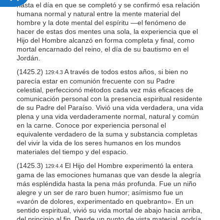
c
hasta el día en que se completó y se confirmó esa relación
humana normal y natural entre la mente material del
c
hombre y la dote mental del espíritu —el fenómeno de
e
hacer de estas dos mentes una sola, la experiencia que el
Hijo del Hombre alcanzó en forma completa y final, como
s
mortal encarnado del reino, el día de su bautismo en el
s
Jordán.
i
(1425.2)
A través de todos estos años, si bien no
129:4.3
parecía estar en comunión frecuente con su Padre
b
celestial, perfeccionó métodos cada vez más eficaces de
i
comunicación personal con la presencia espiritual residente
de su Padre del Paraíso. Vivió una vida verdadera, una vida
l
plena y una vida verdaderamente normal, natural y común
i
en la carne. Conoce por experiencia personal el
equivalente verdadero de la suma y substancia completas
t
del vivir la vida de los seres humanos en los mundos
y
materiales del tiempo y del espacio.
(1425.3)
El Hijo del Hombre experimentó la entera
129:4.4
gama de las emociones humanas que van desde la alegría
más espléndida hasta la pena más profunda. Fue un niño
alegre y un ser de raro buen humor; asímismo fue un
«varón de dolores, experimentado en quebranto». En un
sentido espiritual, vivió su vida mortal de abajo hacia arriba,
del principio al fin. Desde un punto de vista material, podría