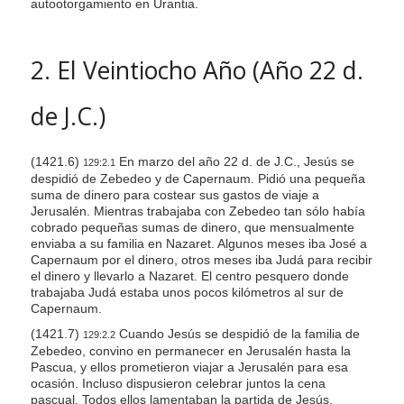
autootorgamiento en Urantia.
2. El Veintiocho Año (Año 22 d.
de J.C.)
(1421.6)
En marzo del año 22 d. de J.C., Jesús se
129:2.1
despidió de Zebedeo y de Capernaum. Pidió una pequeña
suma de dinero para costear sus gastos de viaje a
Jerusalén. Mientras trabajaba con Zebedeo tan sólo había
cobrado pequeñas sumas de dinero, que mensualmente
enviaba a su familia en Nazaret. Algunos meses iba José a
Capernaum por el dinero, otros meses iba Judá para recibir
el dinero y llevarlo a Nazaret. El centro pesquero donde
trabajaba Judá estaba unos pocos kilómetros al sur de
Capernaum.
(1421.7)
Cuando Jesús se despidió de la familia de
129:2.2
Zebedeo, convino en permanecer en Jerusalén hasta la
Pascua, y ellos prometieron viajar a Jerusalén para esa
ocasión. Incluso dispusieron celebrar juntos la cena
pascual. Todos ellos lamentaban la partida de Jesús,