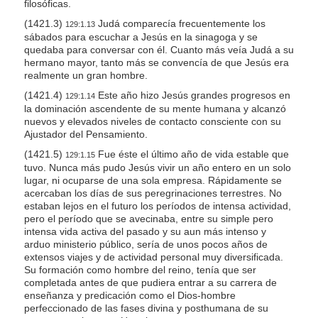
filosóficas.
(1421.3)
Judá comparecía frecuentemente los
129:1.13
sábados para escuchar a Jesús en la sinagoga y se
quedaba para conversar con él. Cuanto más veía Judá a su
hermano mayor, tanto más se convencía de que Jesús era
realmente un gran hombre.
(1421.4)
Este año hizo Jesús grandes progresos en
129:1.14
la dominación ascendente de su mente humana y alcanzó
nuevos y elevados niveles de contacto consciente con su
Ajustador del Pensamiento.
(1421.5)
Fue éste el último año de vida estable que
129:1.15
tuvo. Nunca más pudo Jesús vivir un año entero en un solo
lugar, ni ocuparse de una sola empresa. Rápidamente se
acercaban los días de sus peregrinaciones terrestres. No
estaban lejos en el futuro los períodos de intensa actividad,
pero el período que se avecinaba, entre su simple pero
intensa vida activa del pasado y su aun más intenso y
arduo ministerio público, sería de unos pocos años de
extensos viajes y de actividad personal muy diversificada.
Su formación como hombre del reino, tenía que ser
completada antes de que pudiera entrar a su carrera de
enseñanza y predicación como el Dios-hombre
perfeccionado de las fases divina y posthumana de su