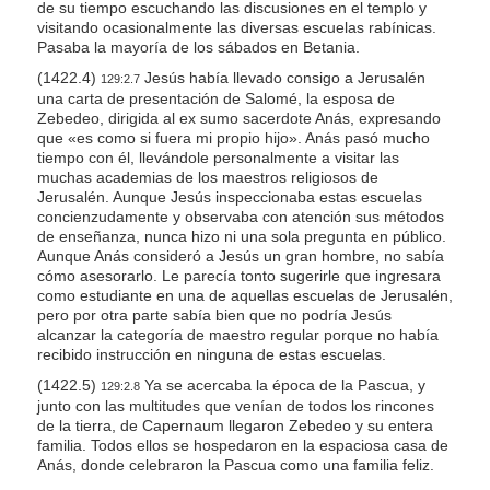
de su tiempo escuchando las discusiones en el templo y
visitando ocasionalmente las diversas escuelas rabínicas.
Pasaba la mayoría de los sábados en Betania.
(1422.4)
Jesús había llevado consigo a Jerusalén
129:2.7
una carta de presentación de Salomé, la esposa de
Zebedeo, dirigida al ex sumo sacerdote Anás, expresando
que «es como si fuera mi propio hijo». Anás pasó mucho
tiempo con él, llevándole personalmente a visitar las
muchas academias de los maestros religiosos de
Jerusalén. Aunque Jesús inspeccionaba estas escuelas
concienzudamente y observaba con atención sus métodos
de enseñanza, nunca hizo ni una sola pregunta en público.
Aunque Anás consideró a Jesús un gran hombre, no sabía
cómo asesorarlo. Le parecía tonto sugerirle que ingresara
como estudiante en una de aquellas escuelas de Jerusalén,
pero por otra parte sabía bien que no podría Jesús
alcanzar la categoría de maestro regular porque no había
recibido instrucción en ninguna de estas escuelas.
(1422.5)
Ya se acercaba la época de la Pascua, y
129:2.8
junto con las multitudes que venían de todos los rincones
de la tierra, de Capernaum llegaron Zebedeo y su entera
familia. Todos ellos se hospedaron en la espaciosa casa de
Anás, donde celebraron la Pascua como una familia feliz.