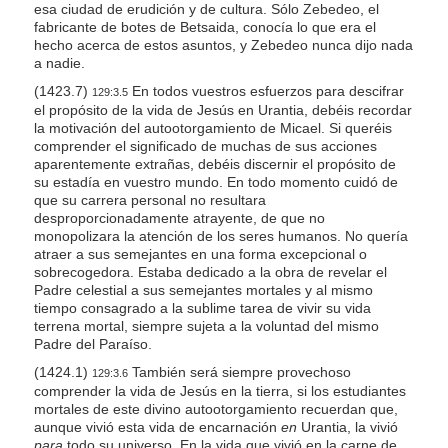
esa ciudad de erudición y de cultura. Sólo Zebedeo, el
fabricante de botes de Betsaida, conocía lo que era el
hecho acerca de estos asuntos, y Zebedeo nunca dijo nada
a nadie.
(1423.7)
En todos vuestros esfuerzos para descifrar
129:3.5
el propósito de la vida de Jesús en Urantia, debéis recordar
la motivación del autootorgamiento de Micael. Si queréis
comprender el significado de muchas de sus acciones
aparentemente extrañas, debéis discernir el propósito de
su estadía en vuestro mundo. En todo momento cuidó de
que su carrera personal no resultara
desproporcionadamente atrayente, de que no
monopolizara la atención de los seres humanos. No quería
atraer a sus semejantes en una forma excepcional o
sobrecogedora. Estaba dedicado a la obra de revelar el
Padre celestial a sus semejantes mortales y al mismo
tiempo consagrado a la sublime tarea de vivir su vida
terrena mortal, siempre sujeta a la voluntad del mismo
Padre del Paraíso.
(1424.1)
También será siempre provechoso
129:3.6
comprender la vida de Jesús en la tierra, si los estudiantes
mortales de este divino autootorgamiento recuerdan que,
aunque vivió esta vida de encarnación
en
Urantia, la vivió
para
todo su universo. En la vida que vivió en la carne de